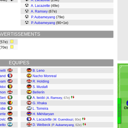
(44e)
A. Lacazette
(29e)
A. Lacazette
(49e)
A. Ramsey
(67e)
P. Aubameyang
(79e)
P. Aubameyang
(90+1e)
AVERTISSEMENTS
(57e)
(70e)
EQUIPES
nelli
B. Leno
hand
Nacho Monreal
Ream
R. Holding
Odoi
S. Mustafi
gnon
Bellerín
 Seri
A. Iwobi
(
A. Ramsey
, 67e)
issa
G. Xhaka
F
Ch
U
stie
L. Torreira
Ay
L
H
rrle
H. Mkhitaryan
A
J
M
ovic
A. Lacazette
(
M. Guendouzi
, 80e)
K
ietto
D. Welbeck
(
P. Aubameyang
, 62e)
M