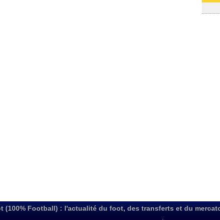
03/08
t (100% Football) : l'actualité du foot, des transferts et du mercat