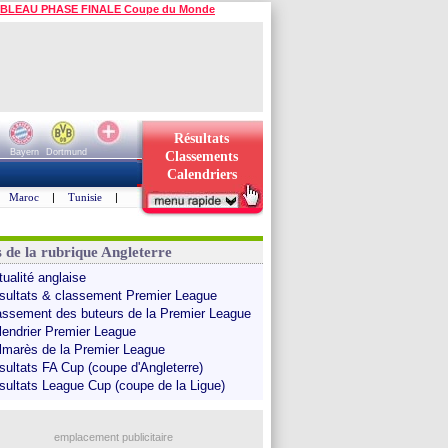
BLEAU PHASE FINALE Coupe du Monde
Résultats
Bayern
Dortmund
Classements
Calendriers
Maroc
|
Tunisie
|
s de la rubrique Angleterre
tualité anglaise
sultats & classement Premier League
assement des buteurs de la Premier League
lendrier Premier League
lmarès de la Premier League
sultats FA Cup (coupe d'Angleterre)
sultats League Cup (coupe de la Ligue)
emplacement publicitaire