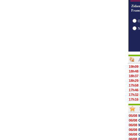
Zidan
Franc
O
19h09
18h48
18h37
18h29
17h58
17h46
17h32
17h16
16h59
16h37
16h33
05/08
16h27
06/08
16h22
06/08
16h07
06/08
15h46
06/08
15h41
06/08