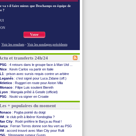
e va t-il faire mieux que Deschamps en équipe de
e ?
UI
NON
Voter
Voir les resultats
-
Voir les sondages précédents
Actu et transferts 24h/24
PSG
: 4 retours dans le groupe face à Man Utd ...
Nice
: Kevin Carlos va partir en Italie
L1
: prison avec sursis requis contre un arbitre
Leganés
: c'est signé pour Luca Zidane (off.)
Atletico
: Ruggeri en route pour Aston Villa
Monaco
: Filipe Luis soutient Biereth
Lyon
: Mangala prêté à Getafe (officiel)
PSG
: Nsoki va signer en Croatie
Arsenal
: Naples vise Gabriel Jesus
Les + populaires du moment
Real
: Mastantuono prêté à la Fiorentina (off.)
Man City
: accord avec le Barça pour Rodri ?
Monaco
: Pogba pointé du doigt
Rennes
: Haise a prolongé (officiel)
OM
: le club prêt à libérer Kondogbia ?
Palace
: Tomiyasu a convaincu (officiel)
Man City
: Rodri préfère le Barça au Real !
OM
: B. Genesio - "ce n'est pas idéal"
Barça
: Ferran Torres donne son feu vert au PSG
TFC
: Sion Oppong signe pour 4 ans (officiel)
OM
: accord trouvé avec Man City pour Rulli
PSG
: Liverpool va proposer 115 M€ pour ...
PSG
: l'étonnante rumeur Gusto