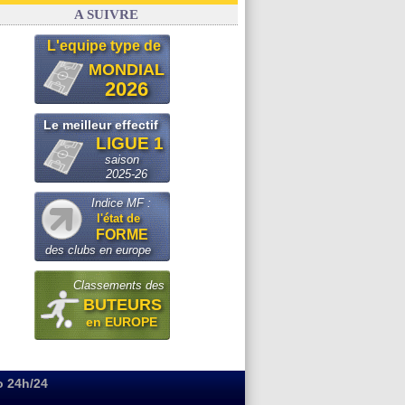
Real
: le démenti de Leipzig pour Diomandé
A SUIVRE
L'equipe type de
MONDIAL
2026
Le meilleur effectif
LIGUE 1
saison
2025-26
Indice MF :
l'état de
FORME
des clubs en europe
Classements des
BUTEURS
en EUROPE
o 24h/24