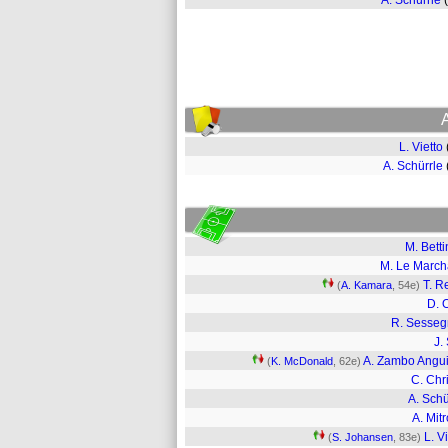
A. Schürrle
L. Vietto
A. Schürrle
M. Betti
M. Le Marc
T. 
(
A. Kamara
, 54e)
D. 
R. Sesse
J.
A. Zambo Angu
(
K. McDonald
, 62e)
C. Chri
A. Schü
A. Mitr
L. V
(
S. Johansen
, 83e)