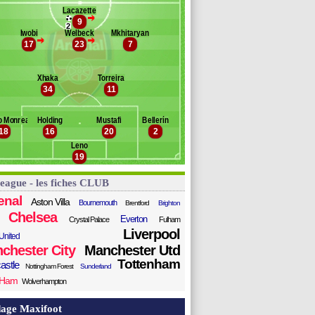
cDonald
Lacazette
>
co
9
Banc des remplaçants
Arsenal
2
. Sessegnon
Iwobi
Welbeck
Mkhitaryan
>
>
17
23
7
ubameyang
. Guendouzi
olasinac
Xhaka
Torreira
ichtsteiner
34
11
artínez
Papastathopoulos
 Monreal
Holding
Mustafi
Bellerín
amsey
18
16
20
2
Leno
19
League - les fiches CLUB
enal
Aston Villa
Bournemouth
Brentford
Brighton
Chelsea
Everton
Crystal Palace
Fulham
Liverpool
United
chester City
Manchester Utd
Tottenham
astle
Nottingham Forest
Sunderland
 Ham
Wolverhampton
age Maxifoot