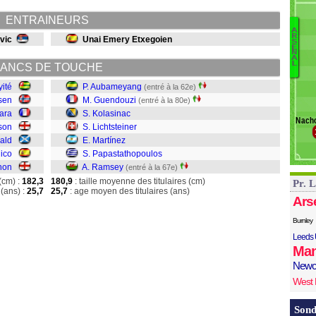
M
ENTRAINEURS
Ri
A
S
R
vic
Unai Emery Etxegoien
S
A
E
N
M
A
L
ANCS DE TOUCHE
K
L
yité
P. Aubameyang
(entré à la 62e)
M
sen
M. Guendouzi
(entré à la 80e)
ara
S. Kolasinac
Nacho
R
son
S. Lichtsteiner
ald
E. Martínez
ico
S. Papastathopoulos
non
A. Ramsey
(entré à la 67e)
(cm) :
182,3
180,9
: taille moyenne des titulaires (cm)
Pr. 
(ans) :
25,7
25,7
: age moyen des titulaires (ans)
Ars
Burnley
Leeds 
Man
Newc
West
Sond