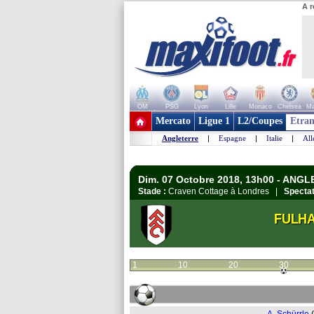
A r
OM
PSG
Lyon
Lille
Monaco
Chelsea
Ma
+ de clubs
Mercato
Ligue 1
L2/Coupes
Etran
Angleterre
|
Espagne
|
Italie
|
Al
Dim. 07 Octobre 2018, 13h00 - ANG
Stade :
Craven Cottage à Londres |
Spectat
FULH
1
10
20
30