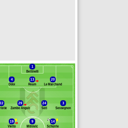
1
Bettinelli
4
13
20
>
Odoi
Ream
Le Marchand
Banc des remplaçants
Fulham
22
29
24
3
>
ristie
Zambo Anguissa
Seri
Sessegnon
ité
ohansen
amara
19
9
14
>
awson
Vietto
Mitrovic
Schürrle