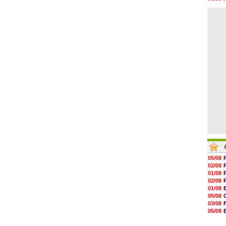
15h20
06/08
14h55
06/08
14h38
14h19
13h56
13h35
13h12
12h48
05/08
02/08
01/08
02/08
01/08
05/08
03/08
05/08
03/08