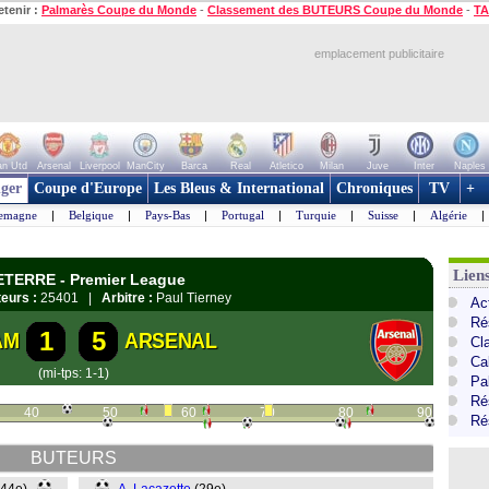
etenir :
Palmarès Coupe du Monde
-
Classement des BUTEURS Coupe du Monde
-
TA
emplacement publicitaire
n Utd
Arsenal
Liverpool
ManCity
Barca
Real
Atletico
Milan
Juve
Inter
Naples
ger
Coupe d'Europe
Les Bleus & International
Chroniques
TV
+
lemagne
|
Belgique
|
Pays-Bas
|
Portugal
|
Turquie
|
Suisse
|
Algérie
|
Lien
LETERRE - Premier League
eurs :
25401 |
Arbitre :
Paul Tierney
Ac
Ré
1
5
AM
ARSENAL
Cl
Ca
(mi-tps: 1-1)
Pa
Ré
40
50
60
70
80
90
Ré
BUTEURS