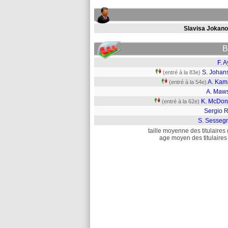
Slavisa Jokano
B
F. A
S. Johan
(entré à la 83e)
A. Kam
(entré à la 54e)
A. Maw
K. McDon
(entré à la 62e)
Sergio R
S. Sesseg
taille moyenne des titulaires 
age moyen des titulaires 