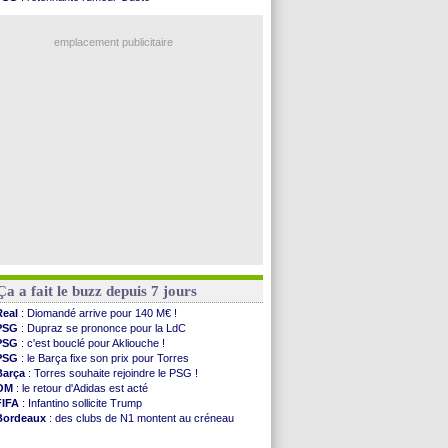
Norvège
: la démission d'Infantino réclamée
OM
: une offre pour Bulka
PSG
: Mbaye, deux pistes se détachent
Ouganda
: Owori battu à mort à Kampala
Monaco
: Filipe Luis veut remplacer Akliouche
emplacement publicitaire
Grenade
: Luca Zidane va changer de club
Juve
: Zhegrova très clair sur son futur
OM
: Aguerd, le plan B de Naples
Arsenal
: Guimarães a signé son contrat
Nantes
: direction Chypre pour Duverne
Voir les brèves précédentes
Ça a fait le buzz depuis 7 jours
Real
: Diomandé arrive pour 140 M€ !
PSG
: Dupraz se prononce pour la LdC
PSG
: c'est bouclé pour Akliouche !
PSG
: le Barça fixe son prix pour Torres
Barça
: Torres souhaite rejoindre le PSG !
OM
: le retour d'Adidas est acté
FIFA
: Infantino sollicite Trump
Bordeaux
: des clubs de N1 montent au créneau
Argentine
: quand Medina recadre... sa mère