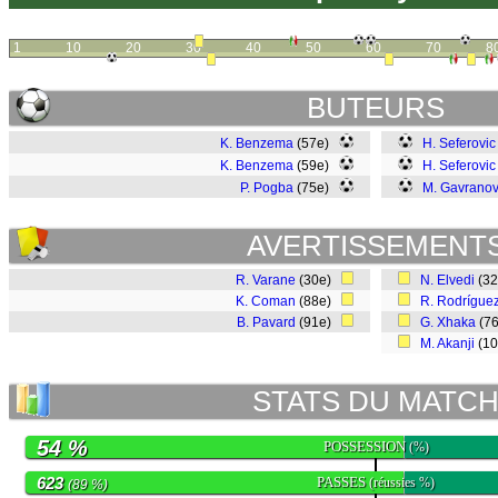
1
10
20
30
40
50
60
70
8
BUTEURS
K. Benzema
(57e)
H. Seferovic
K. Benzema
(59e)
H. Seferovic
P. Pogba
(75e)
M. Gavranov
AVERTISSEMENT
R. Varane
(30e)
N. Elvedi
(3
K. Coman
(88e)
R. Rodrígue
B. Pavard
(91e)
G. Xhaka
(7
M. Akanji
(1
STATS DU MATC
54 %
POSSESSION
(%)
623
PASSES
(réussies %)
(89 %)