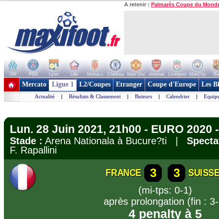
A retenir :
Palmarès Coupe du Mond
OM
PSG
Lyon
Lille
Monaco
Chelsea
Man Utd
Arsenal
Liverpool
ManCity
Ba
+ de clubs
Mercato
Ligue 1
L2/Coupes
Etranger
Coupe d'Europe
Les B
Actualité
|
Résultats & Classement
|
Buteurs
|
Calendrier
|
Equipe
Lun. 28 Juin 2021, 21h00 - EURO 2020 - 
Stade :
Arena Nationala à Bucure?ti |
Specta
F. Rapallini
3
3
FRANCE
SUISS
(mi-tps: 0-1)
après prolongation (fin : 3-
4 penalty à 5