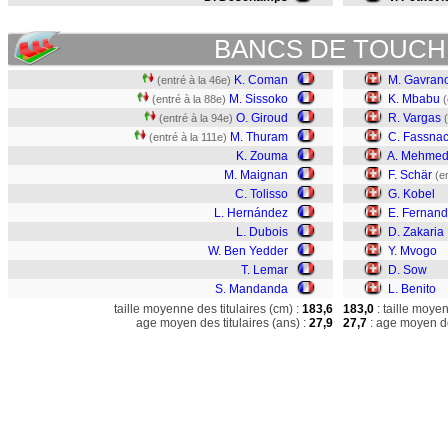
BANCS DE TOUCH
K. Coman
M. Gavrano
(entré à la 46e)
M. Sissoko
K. Mbabu
(entré à la 88e)
(
O. Giroud
R. Vargas
(entré à la 94e)
M. Thuram
C. Fassnac
(entré à la 111e)
K. Zouma
A. Mehmed
M. Maignan
F. Schär
(e
C. Tolisso
G. Kobel
L. Hernández
E. Fernan
L. Dubois
D. Zakaria
W. Ben Yedder
Y. Mvogo
T. Lemar
D. Sow
S. Mandanda
L. Benito
taille moyenne des titulaires (cm) :
183,6
183,0
: taille moye
age moyen des titulaires (ans) :
27,9
27,7
: age moyen de