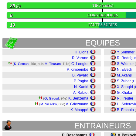
26
TIRS
(cadrés)
(8)
8
CORNERS JOUES
13
FAUTES SUBIES
EQUIPES
H. Lloris
Y. Sommer
R. Varane
R. Rodrígu
C. Lenglet
S. Widmer
(
K. Coman
, 46e, puis
M. Thuram
, 111e)
(
P. Kimpembe
N. Elvedi
B. Pavard
M. Akanji
P. Pogba
S. Zuber
(
C
N. Kanté
X. Shaqiri
(
A. Rabiot
G. Xhaka
K. Benzema
R. Freuler
(
O. Giroud
, 94e)
A. Griezmann
H. Seferovi
(
M. Sissoko
, 88e)
K. Mbappé
B. Embolo
(
ENTRAINEURS
D. Deschamps
V. Petkovi