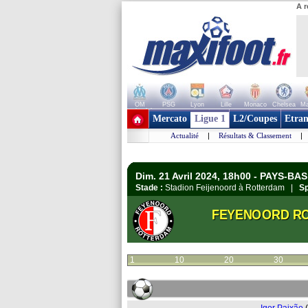
A r
OM
PSG
Lyon
Lille
Monaco
Chelsea
Ma
+ de clubs
Mercato
Ligue 1
L2/Coupes
Etran
Actualité
|
Résultats & Classement
|
Dim. 21 Avril 2024, 18h00 - PAYS-BA
Stade :
Stadion Feijenoord à Rotterdam |
Sp
FEYENOORD RO
1
10
20
30