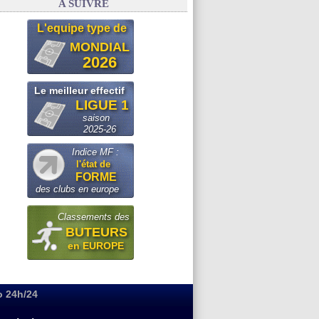
A SUIVRE
L'equipe type de
MONDIAL
2026
Le meilleur effectif
LIGUE 1
saison
2025-26
Indice MF :
l'état de
FORME
des clubs en europe
Classements des
BUTEURS
en EUROPE
o 24h/24