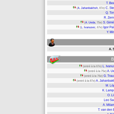
T. Be
C. St
(
A. Jahanbakhsh
, 87e)
Q. Ti
R. Zerr
S. Gim
(
A. Ueda
, 75e)
Igor Pa
(
L. Ivanusec
, 67e)
Y. Mi
A. 
B
L. Ivan
(entré à la 67e)
A. U
(entré à la 75e)
G. Trau
(entré à la 76e)
A. Jahanbak
(entré à la 87e)
M. Ló
K. Lamp
O. L
Leo Sa
A. Mila
T. van den 