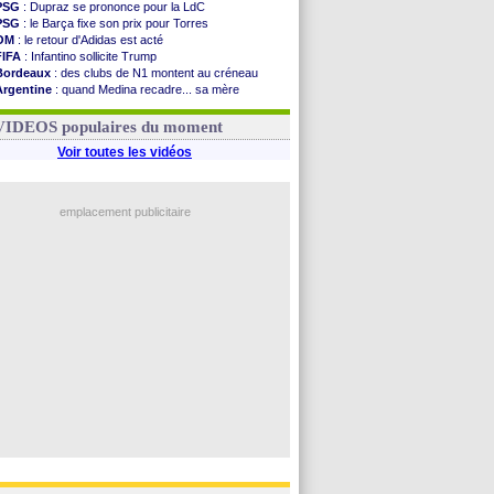
PSG
: Dupraz se prononce pour la LdC
PSG
: le Barça fixe son prix pour Torres
OM
: le retour d'Adidas est acté
FIFA
: Infantino sollicite Trump
Bordeaux
: des clubs de N1 montent au créneau
Argentine
: quand Medina recadre... sa mère
Real
: le démenti de Leipzig pour Diomandé
OM
: Paixão attire un 2e club anglais
VIDEOS populaires du moment
Voir toutes les vidéos
emplacement publicitaire