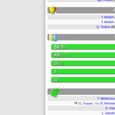
Igor Paixão
Y. Minteh
Y. Minteh
Q. Timber
(9
56 %
408
(76 %)
15
(9)
3
10
T. Wellenreu
B. Nieuw
(
G. Trauner
, 76e)
D. Ha
L. Geertr