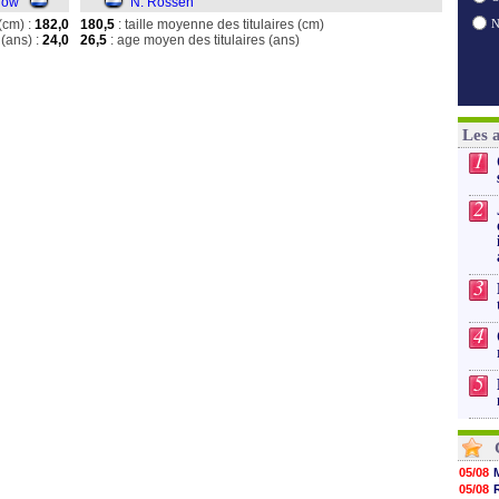
jlow
N. Rossen
(cm) :
182,0
180,5
: taille moyenne des titulaires (cm)
(ans) :
24,0
26,5
: age moyen des titulaires (ans)
Les 
1
2
3
4
5
05/08
05/08