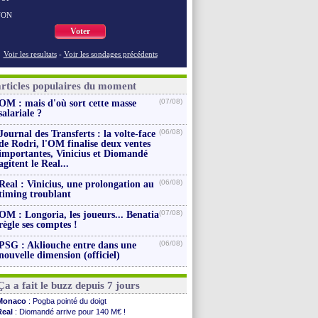
NON
Voter
Voir les resultats
-
Voir les sondages précédents
articles populaires du moment
(07/08)
OM : mais d'où sort cette masse
salariale ?
(06/08)
Journal des Transferts : la volte-face
de Rodri, l'OM finalise deux ventes
importantes, Vinicius et Diomandé
agitent le Real...
(06/08)
Real : Vinicius, une prolongation au
timing troublant
(07/08)
OM : Longoria, les joueurs... Benatia
règle ses comptes !
(06/08)
PSG : Akliouche entre dans une
nouvelle dimension (officiel)
Ça a fait le buzz depuis 7 jours
Monaco
: Pogba pointé du doigt
Real
: Diomandé arrive pour 140 M€ !