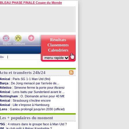
BLEAU PHASE FINALE Coupe du Monde
Résultats
Bayern
Dortmund
Classements
Calendriers
ubs
|
Actu et transferts 24h/24
Amical
: Paris SG 1-1 Man Utd (fini)
Barça
: De Jong menacé par l’arrivée de...
Atletico
: Simeone ferme la porte pour Alvarez
Amical
: Lens battu par Sunderland avant le ...
Nottingham
: O. Diomande arrive pour 40 M€
Amical
: Strasbourg s'incline encore
Amical
: Lille s'impose à Hambourg
Lens
: Ganiou prolongé jusqu'en 2030 (officiel)
OM
: le PSG, les précisions de Benatia
Les + populaires du moment
Amical
: Paris SG-Man Utd, les compos
Amical
: Chelsea corrige l'AC Milan
PSG
: 4 retours dans le groupe face à Man Utd ?
Argentine
: Messi perd son papa
OM
: le club prêt à libérer Kondogbia ?