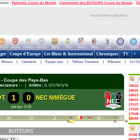
etenir :
Palmarès Coupe du Monde
-
Classement des BUTEURS Coupe du Monde
-
TA
emplacement publicitaire
n Utd
Arsenal
Liverpool
ManCity
Barca
Real
Atletico
Milan
Juve
Inter
Naples
ger
Coupe d'Europe
Les Bleus & International
Chroniques
TV
+
Buteurs
|
Calendrier
|
Equipe type
|
Tableau Transferts
|
Palmarès
|
Les Cl
S - Coupe des Pays-Bas
ectateurs :
- |
Arbitre :
S. G?z?b?y?k
18h52
18h41
18h23
1
0
T.
NEC NIMÈGUE
18h01
17h37
(mi-tps: 0-0)
17h25
17h08
40
50
60
70
80
90
16h55
16h31
16h11
BUTEURS
16h06
07/08
15h48
06/08