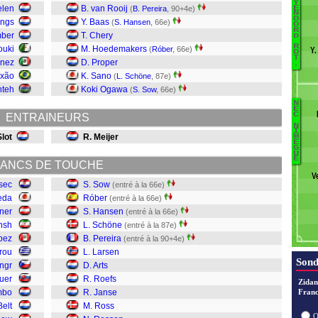
Y
elen
B. van Rooij
E
(
B. Pereira
, 90+4e)
Bi
N
O
engs
Y. Baas
(
S. Hansen
, 66e)
O
v
R
mber
T. Chery
D
M
R
ouki
M. Hoedemakers
(
Róber
, 66e)
Y.
L
O
T
énez
D. Proper
.
Li
ixão
K. Sano
(
L. Schöne
, 87e)
L
nteh
Koki Ogawa
(
S. Sow
, 66e)
M
N
J
B
E
C
ENTRAINEURS
T
R
N
U
I
Slot
R. Meijer
M
M
È
I
G
J
U
E
ANCS DE TOUCHE
Ro
V
Ar
usec
S. Sow
(entré à la 66e)
L
eda
Róber
(entré à la 66e)
Pe
ner
S. Hansen
(entré à la 66e)
S
hsh
L. Schöne
(entré à la 87e)
H
pez
B. Pereira
(entré à la 90+4e)
R
rou
L. Larsen
S
Sond
ingr
D. Arts
uer
R. Roefs
Zidan
mbo
R. Janse
Franc
Belt
M. Ross
O