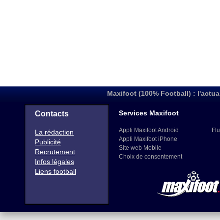
Maxifoot (100% Football) : l'actua
Services Maxifoot
Contacts
Appli Maxifoot Android
Flu
La rédaction
Appli Maxifoot iPhone
Publicité
Site web Mobile
Recrutement
Choix de consentement
Infos légales
Liens football