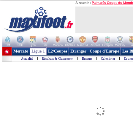
A retenir :
Palmarès Coupe du Mond
OM
PSG
Lyon
Lille
Monaco
Chelsea
Man Utd
Arsenal
Liverpool
ManCity
Ba
+ de clubs
Mercato
Ligue 1
L2/Coupes
Etranger
Coupe d'Europe
Les B
Actualité
|
Résultats & Classement
|
Buteurs
|
Calendrier
|
Equipe