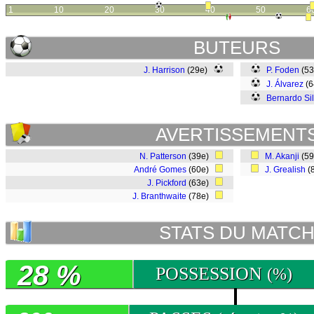
1
10
20
30
40
50
6
BUTEURS
J. Harrison
(29e)
P. Foden
(5
J. Álvarez
(6
Bernardo Si
AVERTISSEMENT
N. Patterson
(39e)
M. Akanji
(5
André Gomes
(60e)
J. Grealish
(
J. Pickford
(63e)
J. Branthwaite
(78e)
STATS DU MATC
28 %
POSSESSION
(%)