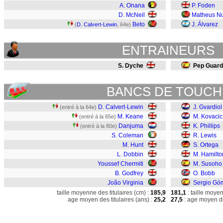
A. Onana
P. Foden
D. McNeil
Matheus N
Beto
J. Álvarez
(
D. Calvert-Lewin
, 64e)
ENTRAINEURS
S. Dyche
Pep Guard
BANCS DE TOUCH
D. Calvert-Lewin
J. Gvardiol
(entré à la 64e)
M. Keane
M. Kovacic
(entré à la 65e)
Danjuma
K. Phillips
(entré à la 80e)
S. Coleman
R. Lewis
M. Hunt
S. Ortega
L. Dobbin
M. Hamilto
Youssef Chermiti
M. Susoho
B. Godfrey
O. Bobb
João Virginia
Sergio Gó
taille moyenne des titulaires (cm) :
185,9
181,1
: taille moye
age moyen des titulaires (ans) :
25,2
27,5
: age moyen de