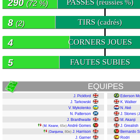
290
PASSES
(réussies %)
(72 %)
8
TIRS
(cadrés)
(2)
4
CORNERS JOUES
5
FAUTES SUBIES
EQUIPES
J. Pickford
Ederson M
J. Tarkowski
K. Walker
V. Mykolenko
N. Aké
N. Patterson
J. Stones
(
J
J. Branthwaite
M. Akanji
André Gomes
J. Grealish
(
M. Keane
, 65e)
J. Harrison
Bernardo S
(
Danjuma
, 80e)
J. Garner
Rodri