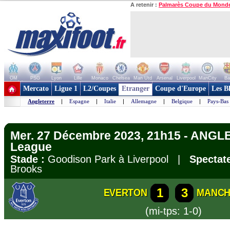
A retenir :
Palmarès Coupe du Mond
OM
PSG
Lyon
Lille
Monaco
Chelsea
Man Utd
Arsenal
Liverpool
ManCity
Ba
+ de clubs
Mercato
Ligue 1
L2/Coupes
Etranger
Coupe d'Europe
Les B
Angleterre
|
Espagne
|
Italie
|
Allemagne
|
Belgique
|
Pays-Bas
Mer. 27 Décembre 2023, 21h15 - ANGL
League
Stade :
Goodison Park à Liverpool |
Spectate
Brooks
1
3
EVERTON
MANCH
(mi-tps: 1-0)