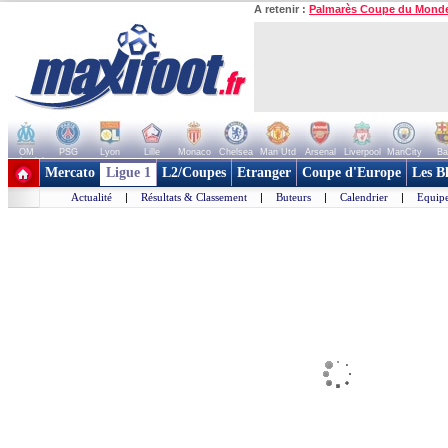
A retenir :
Palmarès Coupe du Mond
OM
PSG
Lyon
Lille
Monaco
Chelsea
Man Utd
Arsenal
Liverpool
ManCity
Ba
+ de clubs
Mercato
Ligue 1
L2/Coupes
Etranger
Coupe d'Europe
Les B
Actualité
|
Résultats & Classement
|
Buteurs
|
Calendrier
|
Equipe