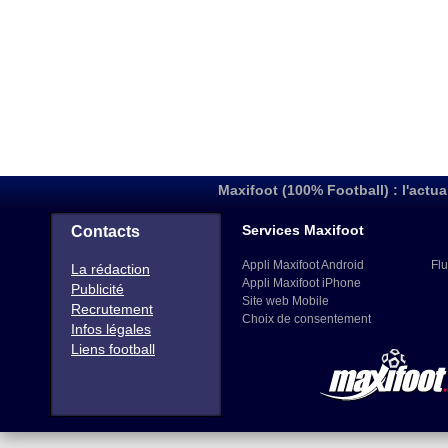
Maxifoot (100% Football) : l'actua
Services Maxifoot
Contacts
Appli Maxifoot Android
Flu
La rédaction
Appli Maxifoot iPhone
Publicité
Site web Mobile
Recrutement
Choix de consentement
Infos légales
Liens football