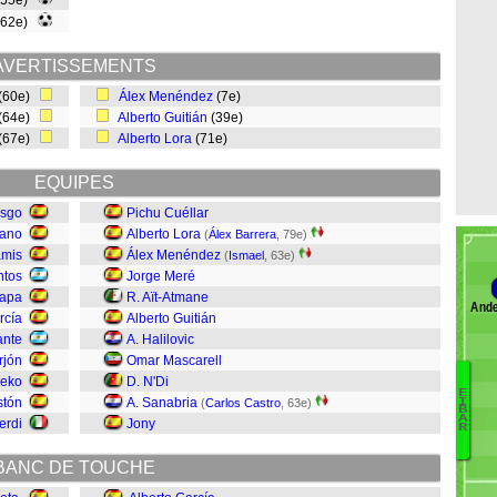
(55e)
(62e)
AVERTISSEMENTS
(60e)
Álex Menéndez
(7e)
(64e)
Alberto Guitián
(39e)
(67e)
Alberto Lora
(71e)
EQUIPES
esgo
Pichu Cuéllar
lano
Alberto Lora
(
Álex Barrera
, 79e)
mis
Álex Menéndez
(
Ismael
, 63e)
ntos
Jorge Meré
Capa
R. Aït-Atmane
Ande
rcía
Alberto Guitián
ante
A. Halilovic
rjón
Omar Mascarell
eko
D. N'Di
E
stón
A. Sanabria
I
(
Carlos Castro
, 63e)
X
B
A
erdi
Jony
Pa
R
L
BANC DE TOUCHE
In
Ha