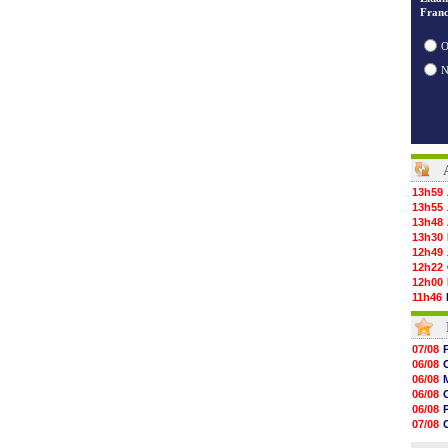
Franc
O
13h59
13h55
13h48
13h30
12h49
12h22
12h00
11h46
11h20
10h49
10h32
07/08
10h10
06/08
09h49
06/08
09h35
06/08
09h08
06/08
08h54
07/08
08h32
06/08
07/08