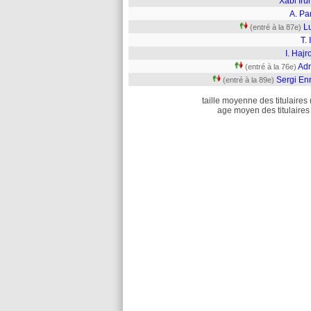
Xabi Iru
A. Pa
L
(entré à la 87e)
T. 
I. Hajr
Adr
(entré à la 76e)
Sergi En
(entré à la 89e)
taille moyenne des titulaires 
age moyen des titulaires 