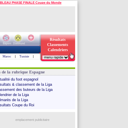
BLEAU PHASE FINALE Coupe du Monde
Résultats
Bayern
Dortmund
Classements
Calendriers
Maroc
|
Tunisie
|
s de la rubrique Espagne
tualité du foot espagnol
sultats & classement de la Liga
assement des buteurs de la Liga
endrier de la Liga
lmarès de la Liga
sultats Coupe du Roi
emplacement publicitaire