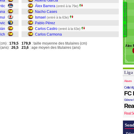
reta
Alberto García
G
S
B
ntic
Álex Barrera
(entré à la 79e)
P
E
O
una
Nacho Cases
R
G
T
I
Inui
Ismael
(entré à la 63e)
N
Á
G
ovic
Pablo Pérez
N
G
I
ián
Carlos Castro
(entré à la 63e)
Is
J
O
rich
Carlos Carmona
N
P
C
(cm) :
179,5
179,9
: taille moyenne des titulaires (cm)
Álex 
(ans) :
26,5
23,6
: age moyen des titulaires (ans)
Liga
Alaves
Celta Vi
FC 
Gérone 
Rea
Real S
Sond
Zidan