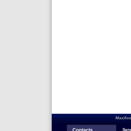
Maxifoo
Serv
Contacts