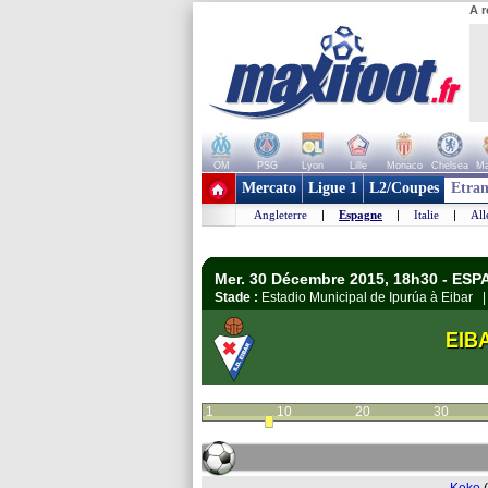
A r
OM
PSG
Lyon
Lille
Monaco
Chelsea
Ma
+ de clubs
Mercato
Ligue 1
L2/Coupes
Etran
Angleterre
|
Espagne
|
Italie
|
Al
Mer. 30 Décembre 2015, 18h30 - ESPA
Stade :
Estadio Municipal de Ipurúa à Eibar
EIB
1
10
20
30