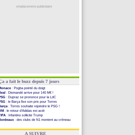
Ouganda
: Owori battu à mort à Kampala
OM
: Højbjerg, son agent maintient le suspense
emplacement publicitaire
OM
: Gouiri évoque son avenir
Leipzig
: le transfert d'Asllani tombe à l'eau
L3
: 1ère utilisation du Football Video Support
OM
: Benatia envoie une pique à Longoria
illarreal
: Al-Ahli veut Pape Gueye
Voir les brèves précédentes
Ça a fait le buzz depuis 7 jours
Monaco
: Pogba pointé du doigt
Real
: Diomandé arrive pour 140 M€ !
PSG
: Dupraz se prononce pour la LdC
PSG
: le Barça fixe son prix pour Torres
Barça
: Torres souhaite rejoindre le PSG !
OM
: le retour d'Adidas est acté
FIFA
: Infantino sollicite Trump
Bordeaux
: des clubs de N1 montent au créneau
Argentine
: quand Medina recadre... sa mère
Real
: le démenti de Leipzig pour Diomandé
A SUIVRE