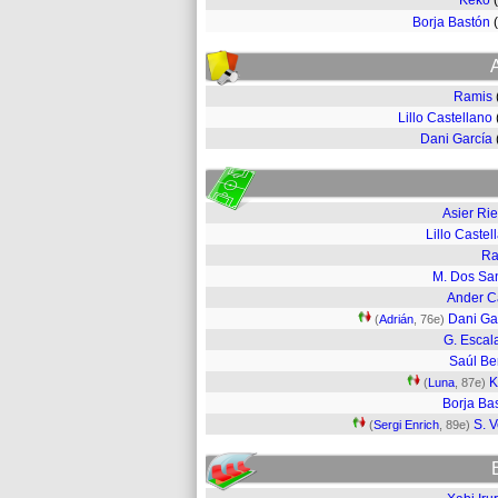
Keko
Borja Bastón
Ramis
Lillo Castellano
Dani García
Asier Ri
Lillo Castel
Ra
M. Dos Sa
Ander 
Dani Ga
(
Adrián
, 76e)
G. Escal
Saúl Be
K
(
Luna
, 87e)
Borja Ba
S. V
(
Sergi Enrich
, 89e)