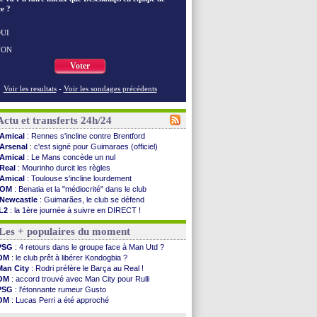
e ?
UI
NON
Voter
Voir les resultats
-
Voir les sondages précédents
Actu et transferts 24h/24
Amical
: Rennes s'incline contre Brentford
Arsenal
: c'est signé pour Guimaraes (officiel)
Amical
: Le Mans concède un nul
Real
: Mourinho durcit les règles
Amical
: Toulouse s'incline lourdement
OM
: Benatia et la "médiocrité" dans le club
Newcastle
: Guimarães, le club se défend
L2
: la 1ère journée à suivre en DIRECT !
PSG
: une deuxième offre pour Suzuki
Les + populaires du moment
PSG
: le groupe pour le match face à Man Utd
OM
: le jour où tout a basculé pour Benatia
PSG
: 4 retours dans le groupe face à Man Utd ?
Heracles
: Reine-Adélaïde, le sort s'acharne...
OM
: le club prêt à libérer Kondogbia ?
Monaco
: Mawissa a gravement blessé Uche
Man City
: Rodri préfère le Barça au Real !
OM
: accord avec la Real Sociedad pour Aguerd
OM
: accord trouvé avec Man City pour Rulli
Barça
: Araujo va partir en prêt à Liverpool
PSG
: l'étonnante rumeur Gusto
OM
: Côme pousse pour Gouiri
OM
: Lucas Perri a été approché
Man Utd
: le groupe pour défier le PSG
OM
: une offre pour Bulka
L3
: Caen premier leader