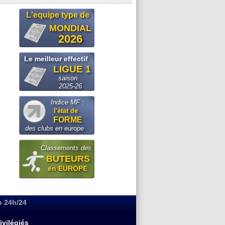
L'equipe type de
MONDIAL
2026
Le meilleur effectif
LIGUE 1
saison
2025-26
Indice MF :
l'état de
FORME
des clubs en europe
Classements des
BUTEURS
en EUROPE
o 24h/24
ivilégiés