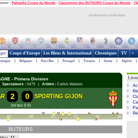
etenir :
Palmarès Coupe du Monde
-
Classement des BUTEURS Coupe du Monde
-
TA
emplacement publicitaire
n Utd
Arsenal
Liverpool
ManCity
Barca
Real
Atletico
Milan
Juve
Inter
Naples
ger
Coupe d'Europe
Les Bleus & International
Chroniques
TV
+
lemagne
|
Belgique
|
Pays-Bas
|
Portugal
|
Turquie
|
Suisse
|
Algérie
|
Lien
GNE - Primera Division
 |
Spectateurs :
5475 |
Arbitre :
Carlos Velasco
Ac
Ré
2
0
AR
SPORTING GIJON
Cl
Cal
(mi-tps: 0-0)
Pa
Ré
40
50
60
70
80
90
BUTEURS