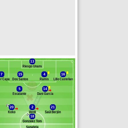
13
Riesgo Unamuno
7
15
4
16
r Capa
Dos Santos
Ramis
Lillo Castellano
5
14
>
Escalante
Dani García
Banc des remplaçants
Eibar
abi Irureta
20
2
21
>
>
ntic
Keko
Verdi
Saúl Berjón
una
18
ui
González Tomás
jrovic
Sanabria