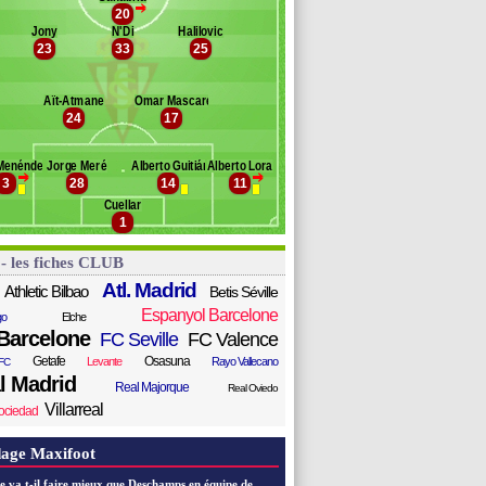
>
onzález
20
anc des remplaçants
Sporting Gijon
nrich Ametller
Jony
N'Di
Halilovic
23
33
25
arcía Cabrera
lex Barrera
acho Cases
Aït-Atmane
Omar Mascarell
mael
24
17
ablo Pérez
arlos Castro
Menéndez
Jorge Meré
Alberto Guitián
Alberto Lora
Carlos Carmona
>
>
3
28
14
11
Cuellar
1
 - les fiches CLUB
Atl. Madrid
Athletic Bilbao
Betis Séville
Espanyol Barcelone
go
Elche
Barcelone
FC Seville
FC Valence
Getafe
Osasuna
Levante
Rayo Vallecano
FC
l Madrid
Real Majorque
Real Oviedo
Villarreal
ociedad
age Maxifoot
e va t-il faire mieux que Deschamps en équipe de