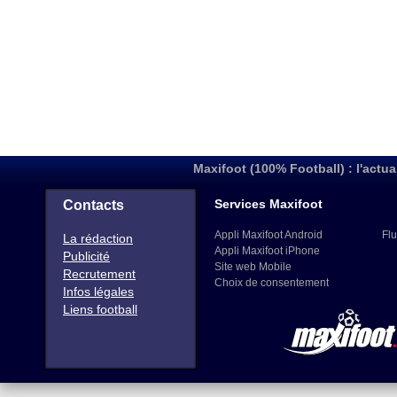
Maxifoot (100% Football) : l'actua
Services Maxifoot
Contacts
Appli Maxifoot Android
Flu
La rédaction
Appli Maxifoot iPhone
Publicité
Site web Mobile
Recrutement
Choix de consentement
Infos légales
Liens football