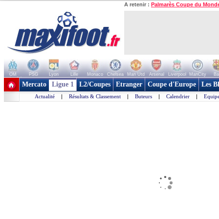
A retenir :
Palmarès Coupe du Mond
OM
PSG
Lyon
Lille
Monaco
Chelsea
Man Utd
Arsenal
Liverpool
ManCity
Ba
+ de clubs
Mercato
Ligue 1
L2/Coupes
Etranger
Coupe d'Europe
Les B
Actualité
|
Résultats & Classement
|
Buteurs
|
Calendrier
|
Equipe