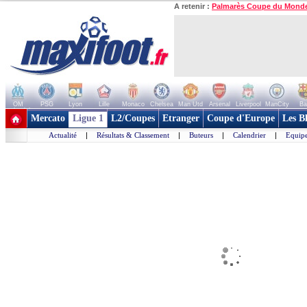
A retenir :
Palmarès Coupe du Mond
OM
PSG
Lyon
Lille
Monaco
Chelsea
Man Utd
Arsenal
Liverpool
ManCity
Ba
+ de clubs
Mercato
Ligue 1
L2/Coupes
Etranger
Coupe d'Europe
Les B
Actualité
|
Résultats & Classement
|
Buteurs
|
Calendrier
|
Equipe