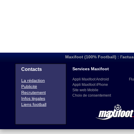
Maxifoot (100% Football) : l'actua
Services Maxifoot
Contacts
Appli Maxifoot Android
Flu
La rédaction
Appli Maxifoot iPhone
Publicité
Site web Mobile
Recrutement
Choix de consentement
Infos légales
Liens football