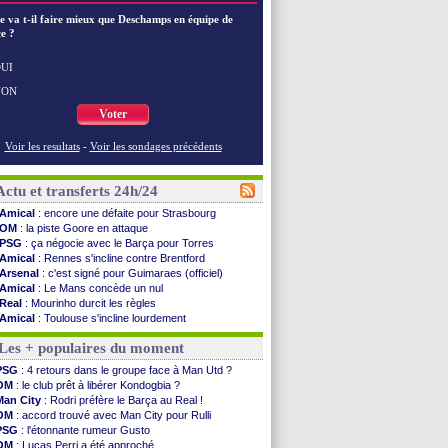
e va t-il faire mieux que Deschamps en équipe de
e ?
UI
NON
Voter
Voir les resultats
-
Voir les sondages précédents
Actu et transferts 24h/24
Amical
: encore une défaite pour Strasbourg
OM
: la piste Goore en attaque
PSG
: ça négocie avec le Barça pour Torres
Amical
: Rennes s'incline contre Brentford
Arsenal
: c'est signé pour Guimaraes (officiel)
Amical
: Le Mans concède un nul
Real
: Mourinho durcit les règles
Amical
: Toulouse s'incline lourdement
OM
: Benatia et la "médiocrité" dans le club
Les + populaires du moment
Newcastle
: Guimarães, le club se défend
L2
: la 1ère journée à suivre en DIRECT !
PSG
: 4 retours dans le groupe face à Man Utd ?
PSG
: une deuxième offre pour Suzuki
OM
: le club prêt à libérer Kondogbia ?
PSG
: le groupe pour le match face à Man Utd
Man City
: Rodri préfère le Barça au Real !
OM
: le jour où tout a basculé pour Benatia
OM
: accord trouvé avec Man City pour Rulli
Heracles
: Reine-Adélaïde, le sort s'acharne...
PSG
: l'étonnante rumeur Gusto
Monaco
: Mawissa a gravement blessé Uche
OM
: Lucas Perri a été approché