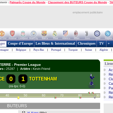
etenir :
Palmarès Coupe du Monde
-
Classement des BUTEURS Coupe du Monde
-
TA
emplacement publicitaire
n Utd
Arsenal
Liverpool
ManCity
Barca
Real
Atletico
Milan
Juve
Inter
Naples
ger
Coupe d'Europe
Les Bleus & International
Chroniques
TV
+
lemagne
|
Belgique
|
Pays-Bas
|
Portugal
|
Turquie
|
Suisse
|
Algérie
|
Lien
ETERRE - Premier League
rs :
25287 |
Arbitre :
Kevin Friend
Ac
Ré
0
1
CE
TOTTENHAM
Cl
Ca
(mi-tps: 0-0)
Pa
Ré
40
50
60
70
80
90
Ré
BUTEURS