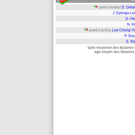
D. Dela
(entré à la 85e)
J. Eyenga-Lok
D. He
N. K
Lee Chung-Y
(entré à la 87e)
P. Sou
E. Ra
taille moyenne des titulaires 
age moyen des titulaires 