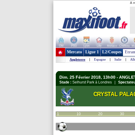
A r
OM
PSG
Lyon
Lille
Monaco
Chelsea
Ma
+ de clubs
Mercato
Ligue 1
L2/Coupes
Etran
Angleterre
|
Espagne
|
Italie
|
Al
Dim. 25 Février 2018, 13h00 - ANGL
Stade :
Selhurst Park à Londres |
Spectateu
CRYSTAL PALA
1
10
20
30