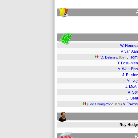
W. Henne
P. van Aan
J. Tom
(
D. Delaney
, 85e)
T. Fosu-Me
A. Wan-Bis
J. Riede
L. Milivoj
J. McAr
A. Sør
C. Ben
A. Town
(
Lee Chung-Yong
, 87e)
Roy Hodg
B