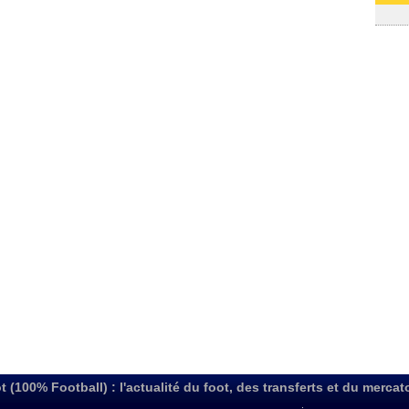
03/08
t (100% Football) : l'actualité du foot, des transferts et du mercat