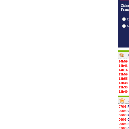
Zidan
Franc
O
14h59
14h43
14h14
13h59
13h55
13h48
13h30
12h49
12h22
12h00
11h46
07/08
11h20
06/08
10h49
06/08
10h32
06/08
10h10
06/08
09h49
07/08