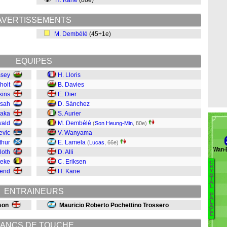
H. Kane
(88e)
AVERTISSEMENTS
M. Dembélé
(45+1e)
EQUIPES
ssey
H. Lloris
holt
B. Davies
kins
E. Dier
nsah
D. Sánchez
saka
S. Aurier
wald
M. Dembélé
(
Son Heung-Min
, 80e)
evic
V. Wanyama
thur
E. Lamela
(
Lucas
, 66e)
Wan-
loth
D. Alli
teke
C. Eriksen
C
B
R
send
H. Kane
Y
S
Ra
T
A
L
S
ENTRAINEURS
P
Le
A
L
son
Mauricio Roberto Pochettino Trossero
Ki
A
C
E
He
ANCS DE TOUCHE
E