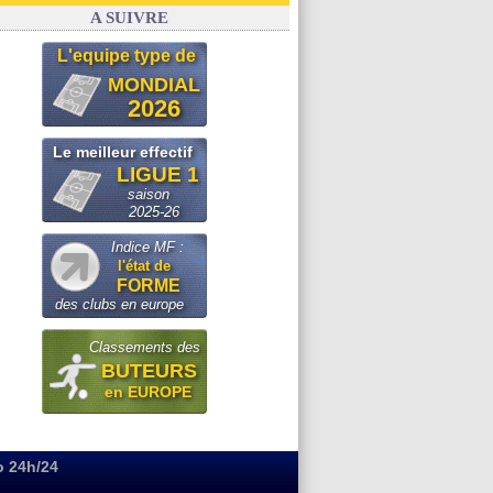
Real
: le démenti de Leipzig pour Diomandé
A SUIVRE
L'equipe type de
MONDIAL
2026
Le meilleur effectif
LIGUE 1
saison
2025-26
Indice MF :
l'état de
FORME
des clubs en europe
Classements des
BUTEURS
en EUROPE
o 24h/24