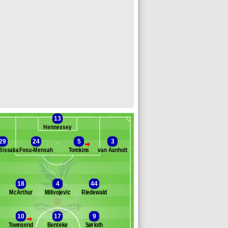
13
Hennessey
29
24
5
3
>
Bissaka
Fosu-Mensah
Tomkins
van Aanholt
anc des remplaçants
Crystal Palace
kip
18
4
44
ouaré
McArthur
Milivojevic
Riedewald
e
rby
10
17
9
nry
>
Townsend
Benteke
Sørloth
yenga-Lokilo