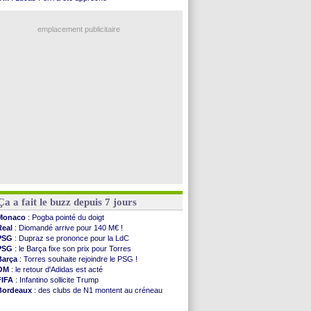
OM
: accord avec la Real Sociedad pour Aguerd
OM
: une offre pour Bulka
Barça
: Araujo va partir en prêt à Liverpool
Ouganda
: Owori battu à mort à Kampala
OM
: Côme pousse pour Gouiri
emplacement publicitaire
Man Utd
: le groupe pour défier le PSG
L3
: Caen premier leader
OM
: Højbjerg, son agent maintient le suspense
OM
: Gouiri évoque son avenir
Leipzig
: le transfert d'Asllani tombe à l'eau
Voir les brèves précédentes
Ça a fait le buzz depuis 7 jours
Monaco
: Pogba pointé du doigt
Real
: Diomandé arrive pour 140 M€ !
PSG
: Dupraz se prononce pour la LdC
PSG
: le Barça fixe son prix pour Torres
Barça
: Torres souhaite rejoindre le PSG !
OM
: le retour d'Adidas est acté
FIFA
: Infantino sollicite Trump
Bordeaux
: des clubs de N1 montent au créneau
Argentine
: quand Medina recadre... sa mère