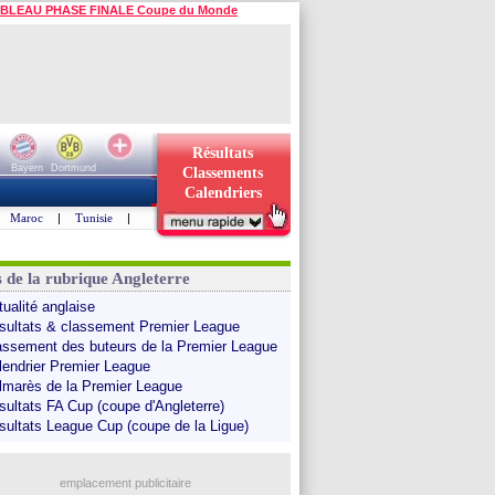
BLEAU PHASE FINALE Coupe du Monde
Résultats
Bayern
Dortmund
Classements
Calendriers
Maroc
|
Tunisie
|
s de la rubrique Angleterre
tualité anglaise
sultats & classement Premier League
assement des buteurs de la Premier League
lendrier Premier League
lmarès de la Premier League
sultats FA Cup (coupe d'Angleterre)
sultats League Cup (coupe de la Ligue)
emplacement publicitaire