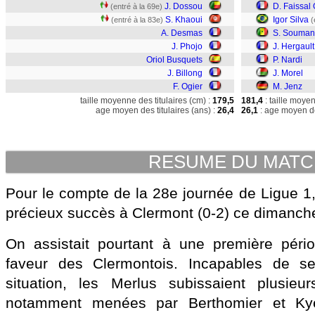
J. Dossou
D. Faissal
(entré à la 69e)
S. Khaoui
Igor Silva
(entré à la 83e)
(
A. Desmas
S. Souma
J. Phojo
J. Hergault
Oriol Busquets
P. Nardi
J. Billong
J. Morel
F. Ogier
M. Jenz
taille moyenne des titulaires (cm) :
179,5
181,4
: taille moye
age moyen des titulaires (ans) :
26,4
26,1
: age moyen de
RESUME DU MAT
Pour le compte de la 28e journée de Ligue 1,
précieux succès à Clermont (0-2) ce dimanch
On assistait pourtant à une première pér
faveur des Clermontois. Incapables de se
situation, les Merlus subissaient plusieu
notamment menées par Berthomier et Kyei