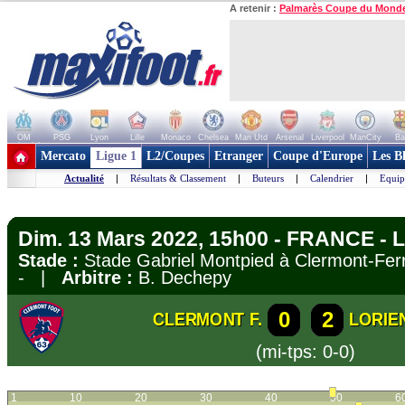
A retenir :
Palmarès Coupe du Mond
OM
PSG
Lyon
Lille
Monaco
Chelsea
Man Utd
Arsenal
Liverpool
ManCity
Ba
+ de clubs
Mercato
Ligue 1
L2/Coupes
Etranger
Coupe d'Europe
Les B
Actualité
|
Résultats & Classement
|
Buteurs
|
Calendrier
|
Equip
Dim. 13 Mars 2022, 15h00 - FRANCE - L
Stade :
Stade Gabriel Montpied à Clermont-F
- |
Arbitre :
B. Dechepy
0
2
CLERMONT F.
LORIE
(mi-tps: 0-0)
1
10
20
30
40
50
6