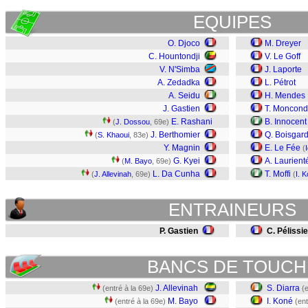
EQUIPES
O. Djoco
M. Dreyer
C. Hountondji
V. Le Goff
V. N'Simba
J. Laporte
A. Zedadka
L. Pétrot
A. Seidu
H. Mendes
J. Gastien
T. Moncond
E. Rashani
B. Innocent
(
J. Dossou
, 69e)
J. Berthomier
Q. Boisgar
(
S. Khaoui
, 83e)
Y. Magnin
E. Le Fée
(
G. Kyei
A. Laurient
(
M. Bayo
, 69e)
L. Da Cunha
T. Moffi
(
J. Allevinah
, 69e)
(
I. 
ENTRAINEURS
P. Gastien
C. Pélissie
BANCS DE TOUCH
J. Allevinah
S. Diarra
(entré à la 69e)
(
M. Bayo
I. Koné
(entré à la 69e)
(ent