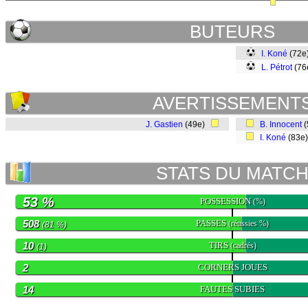
BUTEURS
I. Koné
(72
L. Pétrot
(76
AVERTISSEMENT
J. Gastien
(49e)
B. Innocent
(
I. Koné
(83e
STATS DU MATC
53 %
POSSESSION
(%)
508
PASSES
(réussies %)
(81 %)
10
TIRS
(cadrés)
(1)
2
CORNERS JOUES
14
FAUTES SUBIES