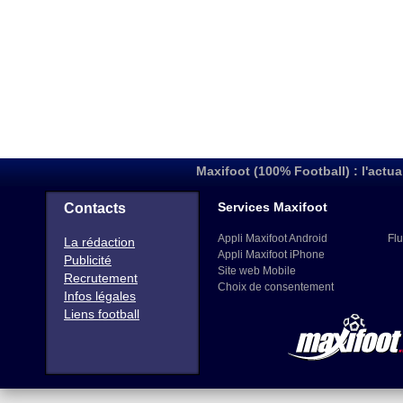
Maxifoot (100% Football) : l'actua
Services Maxifoot
Contacts
Appli Maxifoot Android
Flu
La rédaction
Appli Maxifoot iPhone
Publicité
Site web Mobile
Recrutement
Choix de consentement
Infos légales
Liens football