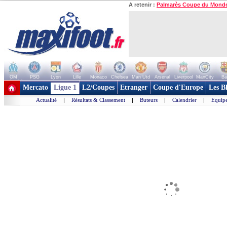
A retenir :
Palmarès Coupe du Mond
OM
PSG
Lyon
Lille
Monaco
Chelsea
Man Utd
Arsenal
Liverpool
ManCity
Ba
+ de clubs
Mercato
Ligue 1
L2/Coupes
Etranger
Coupe d'Europe
Les B
Actualité
|
Résultats & Classement
|
Buteurs
|
Calendrier
|
Equipe