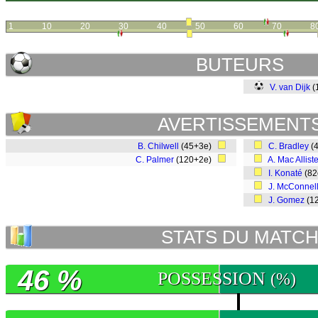
1
10
20
30
40
50
60
70
8
BUTEURS
V. van Dijk
(
AVERTISSEMENT
B. Chilwell
(45+3e)
C. Bradley
(
C. Palmer
(120+2e)
A. Mac Alliste
I. Konaté
(8
J. McConnel
J. Gomez
(1
STATS DU MATC
46 %
POSSESSION
(%)