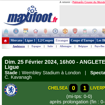
A retenir :
Palmarès Coupe du Mond
OM
PSG
Lyon
Lille
Monaco
Chelsea
Man Utd
Arsenal
Liverpool
ManCity
Ba
+ de clubs
Mercato
Ligue 1
L2/Coupes
Etranger
Coupe d'Europe
Les B
Angleterre
|
Espagne
|
Italie
|
Allemagne
|
Belgique
|
Pays-Bas
Dim. 25 Février 2024, 16h00 - ANGLET
Ligue
Stade :
Wembley Stadium à London |
Specta
C. Kavanagh
0
1
CHELSEA
LIVER
(mi-tps: 0-0)
après prolongation (fin : 0-