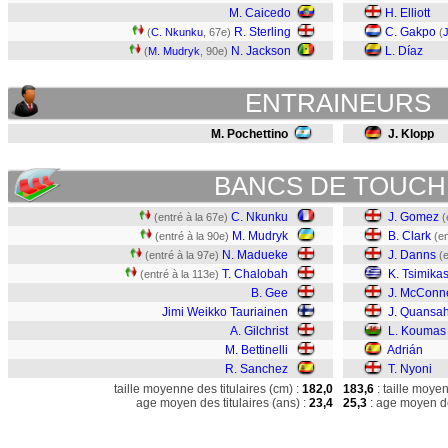
M. Caicedo
H. Elliott
R. Sterling
C. Gakpo
(
C. Nkunku
, 67e)
(
N. Jackson
L. Díaz
(
M. Mudryk
, 90e)
ENTRAINEURS
M. Pochettino
J. Klopp
BANCS DE TOUCH
C. Nkunku
J. Gomez
(entré à la 67e)
(
M. Mudryk
B. Clark
(entré à la 90e)
(en
N. Madueke
J. Danns
(entré à la 97e)
(
T. Chalobah
K. Tsimika
(entré à la 113e)
B. Gee
J. McConne
Jimi Weikko Tauriainen
J. Quansa
A. Gilchrist
L. Koumas
M. Bettinelli
Adrián
R. Sanchez
T. Nyoni
taille moyenne des titulaires (cm) :
182,0
183,6
: taille moye
age moyen des titulaires (ans) :
23,4
25,3
: age moyen de