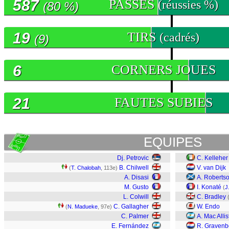
587
PASSES
(réussies %)
(80 %)
19
TIRS
(cadrés)
(9)
6
CORNERS JOUES
21
FAUTES SUBIES
EQUIPES
Dj. Petrovic
C. Kelleher
B. Chilwell
V. van Dijk
(
T. Chalobah
, 113e)
A. Disasi
A. Roberts
M. Gusto
I. Konaté
(
J
L. Colwill
C. Bradley
C. Gallagher
W. Endo
(
N. Madueke
, 97e)
C. Palmer
A. Mac Allis
E. Fernández
R. Gravenb