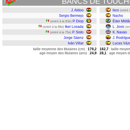
BANCS DE TOUCH
J. Aidoo
Isco
(entré 
Sergio Bermejo
Nacho
P. Diop
Éder Militã
(entré à la 83e)
Iker Losada
L. Jovic
(entré à la 88e)
(en
P. Sisto
K. Navas
(entré à la 75e)
Jorge Sáenz
J. Rodrígu
Iván Villar
Lucas Váz
taille moyenne des titulaires (cm) :
179,2
182,7
: taille moye
age moyen des titulaires (ans) :
24,9
28,1
: age moyen de