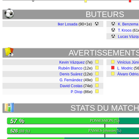
BUTEURS
Iker Losada
(90+1e)
K. Benzema
T. Kroos
(61
Lucas Vázq
AVERTISSEMENT
Kevin Vázquez
(7e)
Vinícius Júni
Rubén Blanco
(12e)
L. Modric
(5
Denis Suárez
(12e)
Álvaro Odrio
G. Fernández
(49e)
David Costas
(74e)
P. Diop
(86e)
STATS DU MATC
57 %
POSSESSION
(%)
526
PASSES
(réussies %)
(88 %)