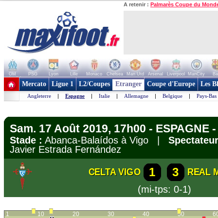
A retenir :
Palmarès Coupe du Mond
OM
PSG
Lyon
Lille
Monaco
Chelsea
Man Utd
Arsenal
Liverpool
ManCity
Ba
+ de clubs
Mercato
Ligue 1
L2/Coupes
Etranger
Coupe d'Europe
Les B
Angleterre
|
Espagne
|
Italie
|
Allemagne
|
Belgique
|
Pays-Bas
Sam. 17 Août 2019, 17h00 - ESPAGNE - 
Stade :
Abanca-Balaídos à Vigo |
Spectateur
Javier Estrada Fernández
1
3
CELTA VIGO
REAL 
(mi-tps: 0-1)
1
10
20
30
40
50
6