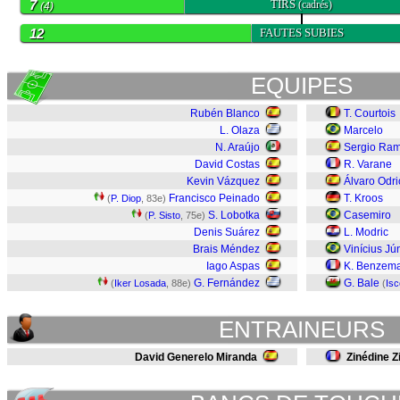
7
TIRS
(cadrés)
(4)
12
FAUTES SUBIES
EQUIPES
Rubén Blanco
T. Courtois
L. Olaza
Marcelo
N. Araújo
Sergio Ra
David Costas
R. Varane
Kevin Vázquez
Álvaro Odri
Francisco Peinado
T. Kroos
(
P. Diop
, 83e)
S. Lobotka
Casemiro
(
P. Sisto
, 75e)
Denis Suárez
L. Modric
Brais Méndez
Vinícius Jú
Iago Aspas
K. Benzem
G. Fernández
G. Bale
(
Iker Losada
, 88e)
(
Isc
ENTRAINEURS
David Generelo Miranda
Zinédine Z