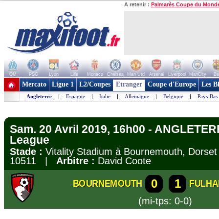
A retenir :
Palmarès Coupe du Mond
OM
PSG
Lyon
Lille
Monaco
Chelsea
Man Utd
Arsenal
Liverpool
ManCity
Ba
+ de clubs
Mercato
Ligue 1
L2/Coupes
Etranger
Coupe d'Europe
Les B
Angleterre
|
Espagne
|
Italie
|
Allemagne
|
Belgique
|
Pays-Bas
Sam. 20 Avril 2019, 16h00 - ANGLETER
League
Stade :
Vitality Stadium à Bournemouth, Dors
10511 |
Arbitre :
David Coote
0
1
BOURNEMOUTH
FULH
(mi-tps: 0-0)