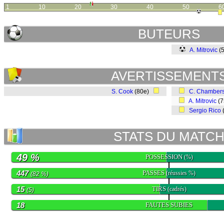
1
10
20
30
40
50
6
BUTEURS
A. Mitrovic
(5
AVERTISSEMENT
S. Cook
(80e)
C. Chamber
A. Mitrovic
(
Sergio Rico
STATS DU MATC
49 %
POSSESSION
(%)
447
PASSES
(réussies %)
(82 %)
15
TIRS
(cadrés)
(5)
18
FAUTES SUBIES