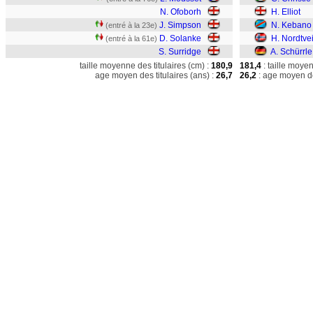
N. Ofoborh
H. Elliot
J. Simpson
N. Kebano
(entré à la 23e)
D. Solanke
H. Nordtvei
(entré à la 61e)
S. Surridge
A. Schürrle
taille moyenne des titulaires (cm) :
180,9
181,4
: taille moye
age moyen des titulaires (ans) :
26,7
26,2
: age moyen de