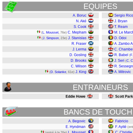
EQUIPES
A. Boruc
Sergio Ric
N. Aké
J. Bryan
S. Cook
T. Ream
C. Mepham
M. Le Marc
(
L. Mousset
, 76e)
J. Stanislas
D. Odoi
(
J. Simpson
, 23e)
R. Fraser
A. Zambo A
J. Lerma
C. Chambe
D. Gosling
R. Babel
(
F.
D. Brooks
J. Seri
(
C. C
C. Wilson
R. Sesseg
J. King
A. Mitrovic
(
D. Solanke
, 61e)
ENTRAINEURS
Eddie Howe
Scott Park
BANCS DE TOUCH
A. Begovic
Fabricio
E. Hyndman
F. Ayité
(ent
L. Mousset
C. Christie
(entré à la 76e)