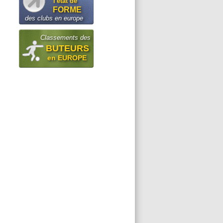
l'état de
FORME
des clubs en europe
Classements des
BUTEURS
en EUROPE