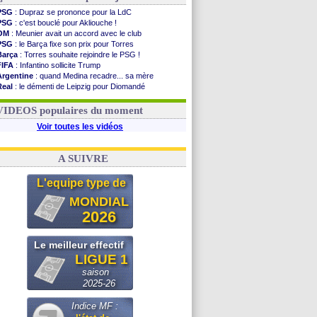
PSG
: Dupraz se prononce pour la LdC
PSG
: c'est bouclé pour Akliouche !
OM
: Meunier avait un accord avec le club
PSG
: le Barça fixe son prix pour Torres
Barça
: Torres souhaite rejoindre le PSG !
FIFA
: Infantino sollicite Trump
Argentine
: quand Medina recadre... sa mère
Real
: le démenti de Leipzig pour Diomandé
OM
: Paixão attire un 2e club anglais
FIFA
: le conseiller d'Infantino démissionne !
VIDEOS populaires du moment
Voir toutes les vidéos
A SUIVRE
L'equipe type de
MONDIAL
2026
Le meilleur effectif
LIGUE 1
saison
2025-26
Indice MF :