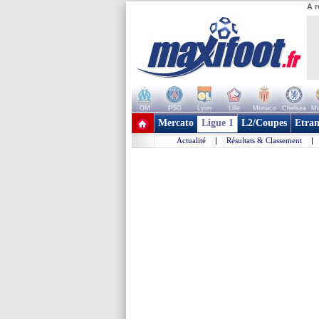
A r
OM
PSG
Lyon
Lille
Monaco
Chelsea
Ma
+ de clubs
Mercato
Ligue 1
L2/Coupes
Etran
Actualité
|
Résultats & Classement
|