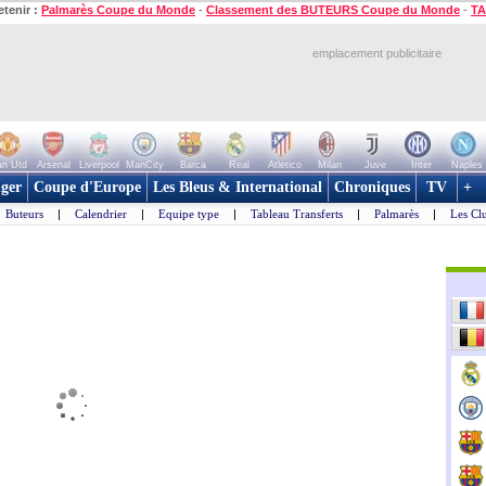
etenir :
Palmarès Coupe du Monde
-
Classement des BUTEURS Coupe du Monde
-
TA
emplacement publicitaire
n Utd
Arsenal
Liverpool
ManCity
Barca
Real
Atletico
Milan
Juve
Inter
Naples
ger
Coupe d'Europe
Les Bleus & International
Chroniques
TV
+
Buteurs
|
Calendrier
|
Equipe type
|
Tableau Transferts
|
Palmarès
|
Les Cl