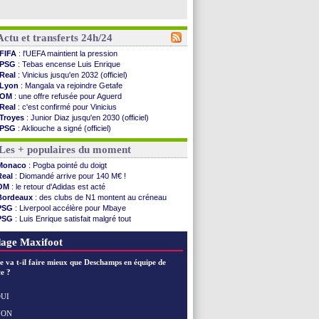
Actu et transferts 24h/24
FIFA
: l'UEFA maintient la pression
PSG
: Tebas encense Luis Enrique
Real
: Vinicius jusqu'en 2032 (officiel)
Lyon
: Mangala va rejoindre Getafe
OM
: une offre refusée pour Aguerd
Real
: c'est confirmé pour Vinicius
Troyes
: Junior Diaz jusqu'en 2030 (officiel)
PSG
: Akliouche a signé (officiel)
OM
: une offre pour Bulka
Les + populaires du moment
PSG
: contrat signé pour Akliouche
Ouganda
: Owori battu à mort à Kampala
Monaco
: Pogba pointé du doigt
Arsenal
: Arteta veut créer une dynastie
Real
: Diomandé arrive pour 140 M€ !
Chelsea
: Palace a fait son offre pour Disasi
OM
: le retour d'Adidas est acté
FIFA
: le gouvernement espagnol s'en mêle
Bordeaux
: des clubs de N1 montent au créneau
PSG
: l'étonnante rumeur Gusto
PSG
: Liverpool accélère pour Mbaye
Bologne
: Dallinga est sur le marché
PSG
: Luis Enrique satisfait malgré tout
OM
: accord trouvé avec Man City pour Rulli
Barça
: Ferran Torres donne son feu vert au PSG
OM
: Medina vers Leverkusen pour 25 M€
Real
: une nouvelle offre pour Vinicius
age Maxifoot
Uruguay
: Forlan nommé sélectionneur (officiel)
Séville
: Juanlu signe à Bournemouth (officiel)
e va t-il faire mieux que Deschamps en équipe de
PSG
: Ndjantou heureux d'avoir rejoué
e ?
Real
: Diomandé pour 140 M€ ! (officiel)
Man City
: Rodri préfère le Barça au Real !
UI
Rennes
: Aït Boudlal veut rejoindre Fulham
NON
Voir les brèves précédentes