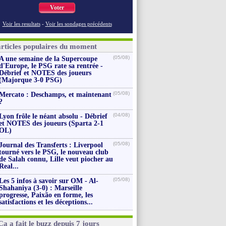
Voter
Voir les resultats
-
Voir les sondages précédents
articles populaires du moment
(05/08)
A une semaine de la Supercoupe
d'Europe, le PSG rate sa rentrée -
Débrief et NOTES des joueurs
(Majorque 3-0 PSG)
(05/08)
Mercato : Deschamps, et maintenant
?
(04/08)
Lyon frôle le néant absolu - Débrief
et NOTES des joueurs (Sparta 2-1
OL)
(05/08)
Journal des Transferts : Liverpool
tourné vers le PSG, le nouveau club
de Salah connu, Lille veut piocher au
Real...
(05/08)
Les 5 infos à savoir sur OM - Al-
Shahaniya (3-0) : Marseille
progresse, Paixão en forme, les
satisfactions et les déceptions...
Ça a fait le buzz depuis 7 jours