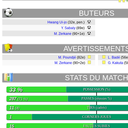
BUTEURS
Hwang Ui-jo
(32e, pen.)
Y. Sabaly
(89e)
M. Zerkane
(90+1e)
AVERTISSEMENT
M. Poundjé
(82e)
L. Badé
(56
M. Zerkane
(90+2e)
G. Kakuta
(5
STATS DU MATC
33 %
POSSESSION
(%)
287
PASSES
(réussies %)
(71 %)
11
TIRS
(cadrés)
(4)
1
CORNERS JOUES
15
FAUTES SUBIES