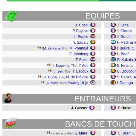
EQUIPES
B. Costil
J. Leca
P. Baysse
J. Clauss
L. Benito
J. Gradit
Y. Sabaly
F. Medina
(
M. Poundjé
I. Boura
(
M. Zerkane
, 84e)
(
C.
E. Kwateng
L. Badé
T. Basic
G. Kakuta
(
Y. Adli
S. Fofana
(
I. Sissokho
, 75e)
T. Lacoux
C. Doucour
(
J. Seri
, 85e)
N. de Préville
S. Banza
(
R. Oudin
, 75e)
(
A
Hwang Ui-jo
I. Ganago
(
S. Mara
, 66e)
ENTRAINEURS
J. Gasset
F. Haise
BANCS DE TOUCH
S. Mara
C. Jean
(entré à la 66e)
(en