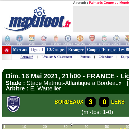
A retenir :
Palmarès Coupe du Mond
OM
PSG
Lyon
Lille
Monaco
Chelsea
Man Utd
Arsenal
Liverpool
ManCity
Ba
+ de clubs
Mercato
Ligue 1
L2/Coupes
Etranger
Coupe d'Europe
Les B
Actualité
|
Résultats & Classement
|
Buteurs
|
Calendrier
|
Equip
Dim. 16 Mai 2021, 21h00 - FRANCE - Li
Stade :
Stade Matmut-Atlantique à Bordeaux
Arbitre :
E. Wattellier
3
0
BORDEAUX
LENS
(mi-tps: 1-0)
1
10
20
30
40
50
6