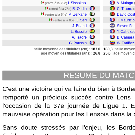
I. Sissokho
A. Muinga
(entré à la 75e)
R. Oudin
C. Traoré
(entré à la 75e)
(
M. Zerkane
David Cos
(entré à la 84e)
J. Seri
T. Mauricio
(entré à la 85e)
J. Briand
Steven For
L. Bessile
Y. Cahuza
A. Traore
B. Camara
G. Poussin
W. Fariñez
taille moyenne des titulaires (cm) :
183,0
180,3
: taille moye
age moyen des titulaires (ans) :
26,8
25,0
: age moyen de
RESUME DU MAT
C'est une victoire qui va faire du bien à Bord
remporté un précieux succès contre Lens 
l'occasion de la 37e journée de Ligue 1. E
mauvaise opération pour les Lensois dans la 
Sans doute stressés par l'enjeu, les Borde