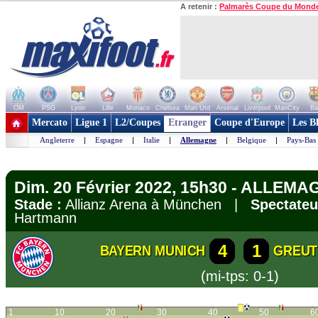
A retenir :
Palmarès Coupe du Mond
OM
PSG
Lyon
Lille
Monaco
Chelsea
Man Utd
Arsenal
Liverpool
ManCity
Ba
+ de clubs
Mercato
Ligue 1
L2/Coupes
Etranger
Coupe d'Europe
Les B
Angleterre
|
Espagne
|
Italie
|
Allemagne
|
Belgique
|
Pays-Bas
Dim. 20 Février 2022, 15h30 - ALLEMA
Stade :
Allianz Arena à München |
Spectateu
Hartmann
4
1
BAYERN MUNICH
GREUT
(mi-tps: 0-1)
1
10
20
30
40
50
6