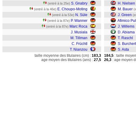
S. Gnabry
H. Nielsen
(entré à la 25e)
E. Choupo-Moting
M. Bauer
(entré à la 46e)
(
N. Süle
J. Green
(entré à la 53e)
(e
P. Wanner
Afimico Pu
(entré à la 87e)
Marc Roca
J. Willems
(entré à la 87e)
J. Musiala
D. Abiama
M. Tillman
T. Raschl
C. Früchtl
S. Burchert
T. Nianzou
S. Asta
taille moyenne des titulaires (cm) :
183,3
184,5
: taille moye
age moyen des titulaires (ans) :
27,5
26,3
: age moyen de