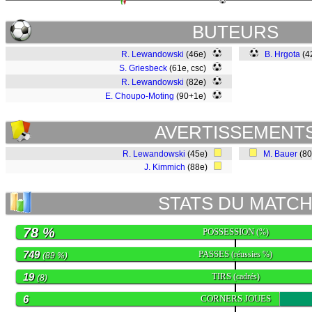
BUTEURS
R. Lewandowski
(46e)
B. Hrgota
(4
S. Griesbeck
(61e, csc)
R. Lewandowski
(82e)
E. Choupo-Moting
(90+1e)
AVERTISSEMENT
R. Lewandowski
(45e)
M. Bauer
(8
J. Kimmich
(88e)
STATS DU MATC
78 %
POSSESSION
(%)
749
PASSES
(réussies %)
(89 %)
19
TIRS
(cadrés)
(8)
6
CORNERS JOUES