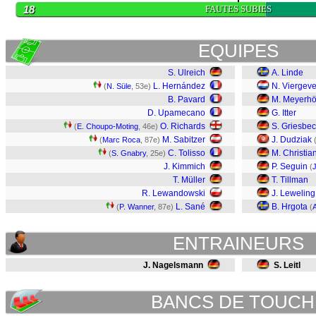
18
FAUTES SUBIES
EQUIPES
S. Ulreich
A. Linde
L. Hernández
N. Viergeve
(
N. Süle
, 53e)
B. Pavard
M. Meyerhö
D. Upamecano
G. Itter
O. Richards
S. Griesbe
(
E. Choupo-Moting
, 46e)
M. Sabitzer
J. Dudziak
(
Marc Roca
, 87e)
C. Tolisso
M. Christia
(
S. Gnabry
, 25e)
J. Kimmich
P. Seguin
(
T. Müller
T. Tillman
R. Lewandowski
J. Leweling
L. Sané
B. Hrgota
(
P. Wanner
, 87e)
(
A
ENTRAINEURS
J. Nagelsmann
S. Leitl
BANCS DE TOUCH