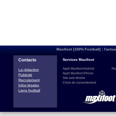
Maxifoot (100% Football) : l'actua
Services Maxifoot
Contacts
Appli Maxifoot Android
Flu
La rédaction
Appli Maxifoot iPhone
Publicité
Site web Mobile
Recrutement
Choix de consentement
Infos légales
Liens football