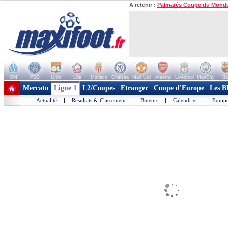
A retenir :
Palmarès Coupe du Mond
OM
PSG
Lyon
Lille
Monaco
Chelsea
Man Utd
Arsenal
Liverpool
ManCity
Ba
+ de clubs
Mercato
Ligue 1
L2/Coupes
Etranger
Coupe d'Europe
Les B
Actualité
|
Résultats & Classement
|
Buteurs
|
Calendrier
|
Equipe