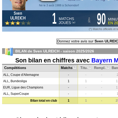
Né le 3 août 1988 à Schorndorf
1
90
Sven
&
ULREICH
MATCHS
MINU
JOUES
EN
2
*
(
)
(*) Matchs officiels e
Donnez votre avis sur
Sven ULREI
BILAN de Sven ULREICH - saison
2025/2026
Son bilan en chiffres avec
Bayern 
Compétitions
Matchs
Titu.
Rempl.
Ban
?
?
?
ALL, Coupe d'Allemagne
-
-
-
ALL, Bundesliga
1
1
-
1
EUR, Ligue des Champions
-
-
-
1
ALL, SuperCoupe
-
-
-
Bilan total en club
1
1
-
2