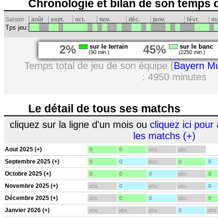
Chronologie et bilan de son temps 
Saison
août
sept.
oct.
nov.
déc.
janv.
févr.
m
Tps jeu:
2%
sur le terrain
45%
sur le banc
(90 min.)
(2250 min.)
Temps total de jeu de son équipe (
Bayern M
: 4950 minutes
Le détail de tous ses matchs
cliquez sur la ligne d'un mois ou
cliquez ici pour 
les matchs (+)
Aout 2025 (+)
0
0
abs.
abs.
Septembre 2025 (+)
0
0
abs.
0
0
Octobre 2025 (+)
0
0
0
abs.
0
Novembre 2025 (+)
abs.
0
abs.
abs.
0
Décembre 2025 (+)
abs.
0
0
abs.
0
Janvier 2026 (+)
abs.
abs.
abs.
0
abs.