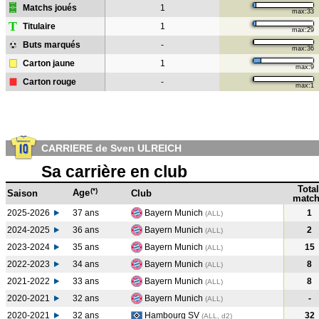
Matchs joués
1
max:33
T
Titulaire
1
max:29
Buts marqués
-
max:36
Carton jaune
1
max:9
Carton rouge
-
max:1
CARRIERE de Sven ULREICH
Sa carrière en club
Total
(*)
Age
Saison
Club
match
2025-2026
37 ans
Bayern Munich
1
(ALL)
2024-2025
36 ans
Bayern Munich
2
(ALL
)
2023-2024
35 ans
Bayern Munich
15
(ALL
)
2022-2023
34 ans
Bayern Munich
8
(ALL
)
2021-2022
33 ans
Bayern Munich
8
(ALL
)
2020-2021
32 ans
Bayern Munich
-
(ALL
)
2020-2021
32 ans
Hambourg SV
32
(ALL, d2)