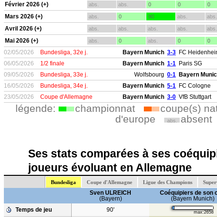
Février 2026 (+)
abs.
abs.
0
0
0
Mars 2026 (+)
abs.
0
90
abs.
abs.
Avril 2026 (+)
abs.
abs.
abs.
abs.
abs.
Mai 2026 (+)
abs.
0
abs.
0
0
02/05/2026
Bundesliga, 32e j.
Bayern Munich
3-3
FC Heidenhe
06/05/2026
1/2 finale
Bayern Munich
1-1
Paris SG
09/05/2026
Bundesliga, 33e j.
Wolfsbourg
0-1
Bayern Muni
16/05/2026
Bundesliga, 34e j.
Bayern Munich
5-1
FC Cologne
23/05/2026
Coupe d'Allemagne
Bayern Munich
3-0
VfB Stuttgart
légende:
championnat
coupe(s) na
d'europe
absent
abs.
Ses stats comparées à ses coéquipi
joueurs évoluant en Allemagne
Bundesliga
Coupe d'Allemagne
Ligue des Champions
Super
Sven ULREICH
Coéquipiers de son 
(Bayern)
(Bayern Munich)
Temps de jeu
90'
max:2658