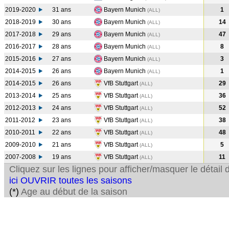
2019-2020
31 ans
Bayern Munich
1
(ALL
)
2018-2019
30 ans
Bayern Munich
14
(ALL
)
2017-2018
29 ans
Bayern Munich
47
(ALL
)
2016-2017
28 ans
Bayern Munich
8
(ALL
)
2015-2016
27 ans
Bayern Munich
3
(ALL
)
2014-2015
26 ans
Bayern Munich
1
(ALL
)
2014-2015
26 ans
VfB Stuttgart
29
(ALL
)
2013-2014
25 ans
VfB Stuttgart
36
(ALL
)
2012-2013
24 ans
VfB Stuttgart
52
(ALL
)
2011-2012
23 ans
VfB Stuttgart
38
(ALL
)
2010-2011
22 ans
VfB Stuttgart
48
(ALL
)
2009-2010
21 ans
VfB Stuttgart
5
(ALL
)
2007-2008
19 ans
VfB Stuttgart
11
(ALL
)
Cliquez sur les lignes pour afficher/masquer le détai
ici OUVRIR toutes les saisons
(*)
Age au début de la saison