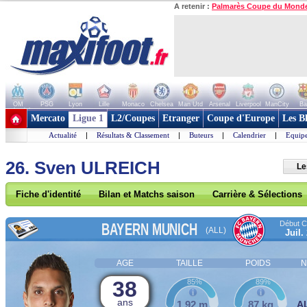
A retenir :
Palmarès Coupe du Mond
OM
PSG
Lyon
Lille
Monaco
Chelsea
Man Utd
Arsenal
Liverpool
ManCity
Ba
+ de clubs
Mercato
Ligue 1
L2/Coupes
Etranger
Coupe d'Europe
Les B
Actualité
|
Résultats & Classement
|
Buteurs
|
Calendrier
|
Equipe
26. Sven ULREICH
Le
Fiche d'identité
Bilan et Matchs saison
Carrière & Sélections
Début Co
BAYERN MUNICH
(ALL)
Juil.
AGE
TAILLE
POIDS
N
38
85%
89%
ans
1,92 m
87 kg
A