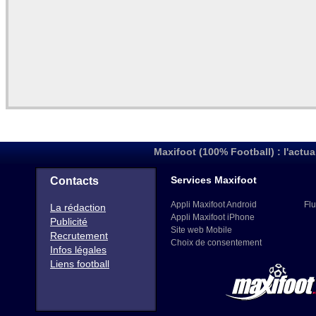
Maxifoot (100% Football) : l'actua
Services Maxifoot
Contacts
Appli Maxifoot Android
Flu
La rédaction
Appli Maxifoot iPhone
Publicité
Site web Mobile
Recrutement
Choix de consentement
Infos légales
Liens football