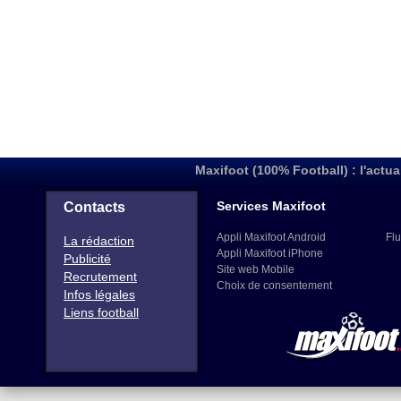
Maxifoot (100% Football) : l'actua
Services Maxifoot
Contacts
Appli Maxifoot Android
Flu
La rédaction
Appli Maxifoot iPhone
Publicité
Site web Mobile
Recrutement
Choix de consentement
Infos légales
Liens football