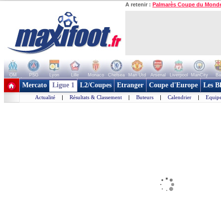
A retenir :
Palmarès Coupe du Mond
OM
PSG
Lyon
Lille
Monaco
Chelsea
Man Utd
Arsenal
Liverpool
ManCity
Ba
+ de clubs
Mercato
Ligue 1
L2/Coupes
Etranger
Coupe d'Europe
Les B
Actualité
|
Résultats & Classement
|
Buteurs
|
Calendrier
|
Equipe