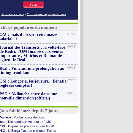
Voter
Voir les resultats
-
Voir les sondages précédents
articles populaires du moment
(07/08)
OM : mais d'où sort cette masse
salariale ?
(06/08)
Journal des Transferts : la volte-face
de Rodri, l'OM finalise deux ventes
importantes, Vinicius et Diomandé
agitent le Real...
(06/08)
Real : Vinicius, une prolongation au
timing troublant
(07/08)
OM : Longoria, les joueurs... Benatia
règle ses comptes !
(06/08)
PSG : Akliouche entre dans une
nouvelle dimension (officiel)
Ça a fait le buzz depuis 7 jours
Monaco
: Pogba pointé du doigt
Real
: Diomandé arrive pour 140 M€ !
PSG
: Dupraz se prononce pour la LdC
PSG
: le Barça fixe son prix pour Torres