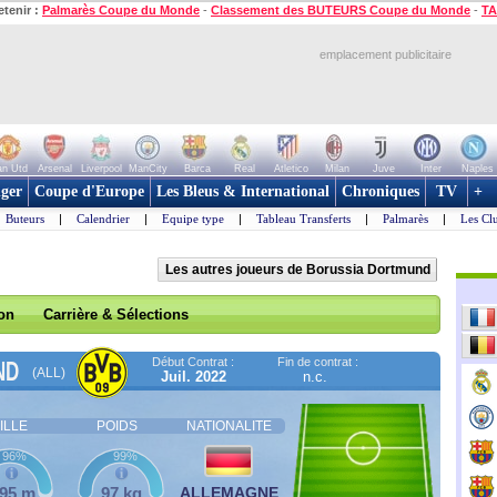
etenir :
Palmarès Coupe du Monde
-
Classement des BUTEURS Coupe du Monde
-
TA
emplacement publicitaire
n Utd
Arsenal
Liverpool
ManCity
Barca
Real
Atletico
Milan
Juve
Inter
Naples
ger
Coupe d'Europe
Les Bleus & International
Chroniques
TV
+
Buteurs
|
Calendrier
|
Equipe type
|
Tableau Transferts
|
Palmarès
|
Les Cl
Les autres joueurs de Borussia Dortmund
son
Carrière & Sélections
Début Contrat :
Fin de contrat :
ND
(ALL)
Juil. 2022
n.c.
ILLE
POIDS
NATIONALITE
96%
99%
,95 m
97 kg
ALLEMAGNE