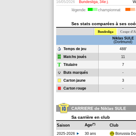
16/05/2026
Bundesliga, 34e j.
W
légende:
championnat
Ses stats comparées à ses coéq
Bundesliga
Coupe d'A
Niklas SULE
(Dortmund)
Temps de jeu
488'
Matchs joués
11
T
Titulaire
7
Buts marqués
-
Carton jaune
3
Carton rouge
-
CARRIERE de Niklas SULE
Sa carrière en club
(*)
Age
Saison
Club
2025-2026
30 ans
Borussia D