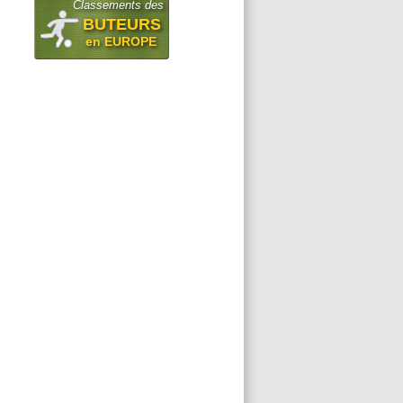
Classements des
BUTEURS
en EUROPE