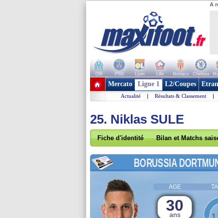
A r
OM
PSG
Lyon
Lille
Monaco
Chelsea
Ma
+ de clubs
Mercato
Ligue 1
L2/Coupes
Etran
Actualité
|
Résultats & Classement
|
25. Niklas SULE
Fiche d'identité
Bilan et Matchs sai
BORUSSIA DORTMU
AGE
TA
30
ans
1