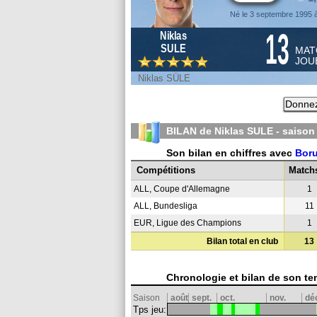
Né le 3 septembre 1995 
13
Niklas
SULE
MAT
JOU
Niklas SÜLE
Donnez
BILAN de Niklas SULE - saiso
Son bilan en chiffres avec
Bor
Compétitions
Match
ALL, Coupe d'Allemagne
1
ALL, Bundesliga
11
EUR, Ligue des Champions
1
Bilan total en club
13
Chronologie et bilan de son te
Saison
août
sept.
oct.
nov.
dé
Tps jeu: