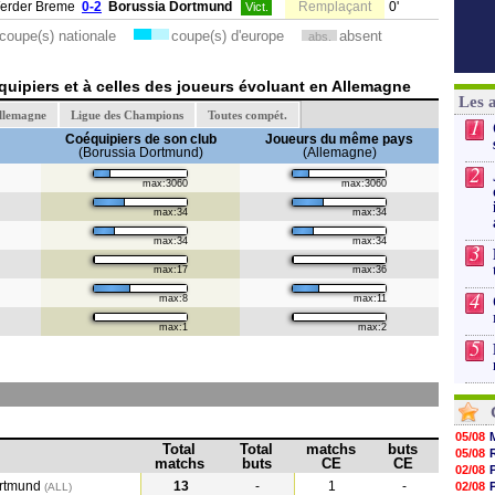
erder Breme
0-2
Borussia Dortmund
Remplaçant
0'
Vict.
coupe(s) nationale
coupe(s) d'europe
absent
abs.
uipiers et à celles des joueurs évoluant en Allemagne
Les 
llemagne
Ligue des Champions
Toutes compét.
1
Coéquipiers de son club
Joueurs du même pays
(Borussia Dortmund)
(Allemagne)
2
max:3060
max:3060
max:34
max:34
max:34
max:34
3
max:17
max:36
4
max:8
max:11
max:1
max:2
5
05/08
Total
Total
matchs
buts
05/08
matchs
buts
CE
CE
02/08
ortmund
13
-
1
-
02/08
(ALL)