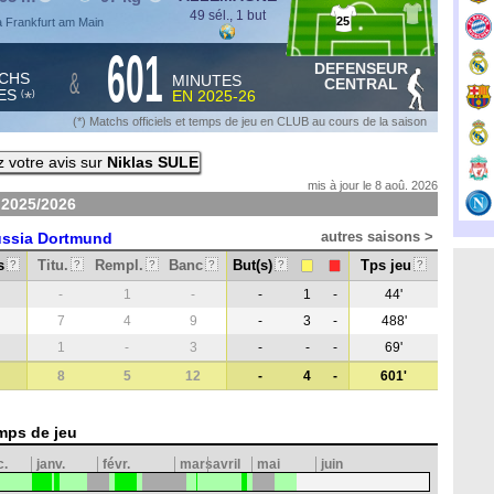
49 sél., 1 but
25
à Frankfurt am Main
601
DEFENSEUR
&
CHS
MINUTES
CENTRAL
ES
EN
2025-26
*
(
)
(*) Matchs officiels et temps de jeu en CLUB au cours de la saison
 votre avis sur
Niklas SULE
mis à jour le 8 aoû. 2026
n
2025/2026
autres saisons >
ussia Dortmund
s
Titu.
Rempl.
Banc
But(s)
Tps jeu
?
?
?
?
?
?
-
1
-
-
1
-
44'
7
4
9
-
3
-
488'
1
-
3
-
-
-
69'
8
5
12
-
4
-
601'
mps de jeu
c.
janv.
févr.
mars
avril
mai
juin