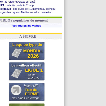
OM
: le retour d'Adidas est acté
FIFA
: Infantino sollicite Trump
Bordeaux
: des clubs de N1 montent au créneau
Argentine
: quand Medina recadre... sa mère
Real
: le démenti de Leipzig pour Diomandé
OM
: Paixão attire un 2e club anglais
VIDEOS populaires du moment
Voir toutes les vidéos
A SUIVRE
L'equipe type de
MONDIAL
2026
Le meilleur effectif
LIGUE 1
saison
2025-26
Indice MF :
l'état de
FORME
des clubs en europe