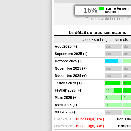
15%
sur le terrain
(631 min.)
Temps total de jeu de son éq
Le détail de tous ses matchs
cliquez sur la ligne d'un mois 
Aout 2025 (+)
abs.
abs.
Septembre 2025 (+)
abs.
abs.
Octobre 2025 (+)
69
0
Novembre 2025 (+)
abs.
abs.
Décembre 2025 (+)
abs.
abs.
Janvier 2026 (+)
76
46
Février 2026 (+)
44
88
Mars 2026 (+)
8
0
Avril 2026 (+)
0
0
Mai 2026 (+)
abs.
2
03/05/2026
Bundesliga, 32e j.
Borussi
08/05/2026
Bundesliga, 33e j.
Boruss