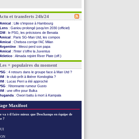
Actu et transferts 24h/24
Amical
: Lille s'impose à Hambourg
Lens
: Ganiou prolongé jusqu'en 2030 (officiel)
OM
: le PSG, les précisions de Benatia
Amical
: Paris SG-Man Utd, les compos
Amical
: Chelsea corrige l'AC Milan
Argentine
: Messi perd son papa
Amical
: l'Inter s'offre la Juventus
Atletico
: Almada rejoint River Plate (off.)
Monaco
: Camara a la cote en Angleterre
Les + populaires du moment
Amical
: encore une défaite pour Strasbourg
OM
: la piste Goore en attaque
PSG
: 4 retours dans le groupe face à Man Utd ?
PSG
: ça négocie avec le Barça pour Torres
OM
: le club prêt à libérer Kondogbia ?
Amical
: Rennes s'incline contre Brentford
OM
: Lucas Perri a été approché
Arsenal
: c'est signé pour Guimaraes (officiel)
PSG
: l'étonnante rumeur Gusto
Amical
: Le Mans concède un nul
OM
: une offre pour Bulka
Real
: Mourinho durcit les règles
Ouganda
: Owori battu à mort à Kampala
Amical
: Toulouse s'incline lourdement
OM
: une offre refusée pour Aguerd
OM
: Benatia et la "médiocrité" dans le club
PSG
: Liverpool va proposer 115 M€ pour Barcola
age Maxifoot
Newcastle
: Guimarães, le club se défend
L2
: la 1ère journée à suivre en DIRECT !
e va t-il faire mieux que Deschamps en équipe de
PSG
: une deuxième offre pour Suzuki
e ?
PSG
: le groupe pour le match face à Man Utd
OM
: le jour où tout a basculé pour Benatia
UI
Heracles
: Reine-Adélaïde, le sort s'acharne...
NON
Voir les brèves précédentes