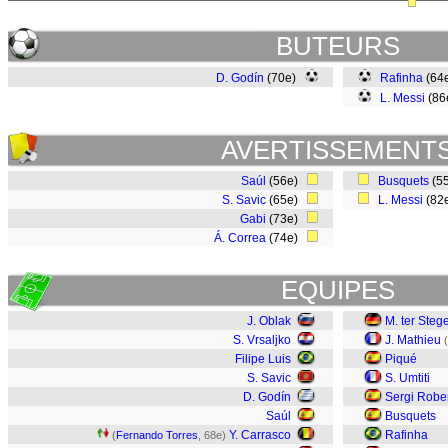
BUTEURS
D. Godín
(70e)
Rafinha
(64
L. Messi
(86
AVERTISSEMENT
Saúl
(56e)
Busquets
(5
S. Savic
(65e)
L. Messi
(82
Gabi
(73e)
Á. Correa
(74e)
EQUIPES
J. Oblak
M. ter Steg
S. Vrsaljko
J. Mathieu
(
Filipe Luis
Piqué
S. Savic
S. Umtiti
D. Godín
Sergi Robe
Saúl
Busquets
Y. Carrasco
Rafinha
(
Fernando Torres
, 68e)