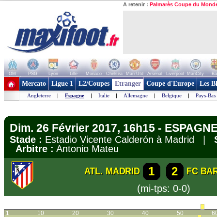
A retenir :
Palmarès Coupe du Mond
OM
PSG
Lyon
Lille
Monaco
Chelsea
Man Utd
Arsenal
Liverpool
ManCity
Ba
+ de clubs
Mercato
Ligue 1
L2/Coupes
Etranger
Coupe d'Europe
Les B
Angleterre
|
Espagne
|
Italie
|
Allemagne
|
Belgique
|
Pays-Bas
Dim. 26 Février 2017, 16h15 - ESPAGNE 
Stade :
Estadio Vicente Calderón à Madrid |
Arbitre :
Antonio Mateu
1
2
ATL. MADRID
FC BA
(mi-tps: 0-0)
1
10
20
30
40
50
6