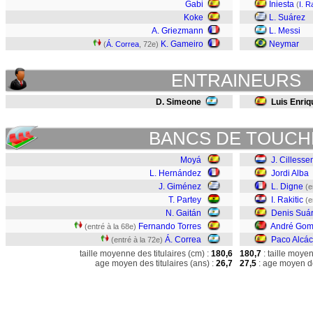
Gabi
Iniesta
(
I. R
Koke
L. Suárez
A. Griezmann
L. Messi
K. Gameiro
Neymar
(
Á. Correa
, 72e)
ENTRAINEURS
D. Simeone
Luis Enriq
BANCS DE TOUCH
Moyá
J. Cillesse
L. Hernández
Jordi Alba
J. Giménez
L. Digne
(e
T. Partey
I. Rakitic
(e
N. Gaitán
Denis Suá
Fernando Torres
André Go
(entré à la 68e)
Á. Correa
Paco Alcác
(entré à la 72e)
taille moyenne des titulaires (cm) :
180,6
180,7
: taille moye
age moyen des titulaires (ans) :
26,7
27,5
: age moyen de