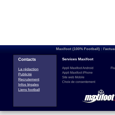
Maxifoot (100% Football) : l'actua
Services Maxifoot
Contacts
Appli Maxifoot Android
Flu
La rédaction
Appli Maxifoot iPhone
Publicité
Site web Mobile
Recrutement
Choix de consentement
Infos légales
Liens football