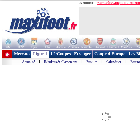
A retenir :
Palmarès Coupe du Mond
OM
PSG
Lyon
Lille
Monaco
Chelsea
Man Utd
Arsenal
Liverpool
ManCity
Ba
+ de clubs
Mercato
Ligue 1
L2/Coupes
Etranger
Coupe d'Europe
Les B
Actualité
|
Résultats & Classement
|
Buteurs
|
Calendrier
|
Equipe