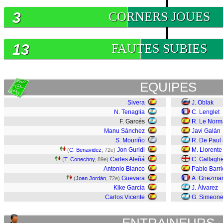
3
CORNERS JOUES
13
FAUTES SUBIES
EQUIPES
Sivera
J. Oblak
N. Tenaglia
C. Lenglet
F. Garcés
R. Le Nor
Manu Sánchez
Javi Galán
S. Mouriño
R. De Paul
Jon Guridi
M. Llorente
(
C. Benavidez
, 72e)
Carles Aleñá
C. Gallagh
(
T. Conechny
, 89e)
Antonio Blanco
Pablo Barri
Guevara
A. Griezma
(
Joan Jordán
, 72e)
Kike García
J. Álvarez
Carlos Vicente
G. Simeon