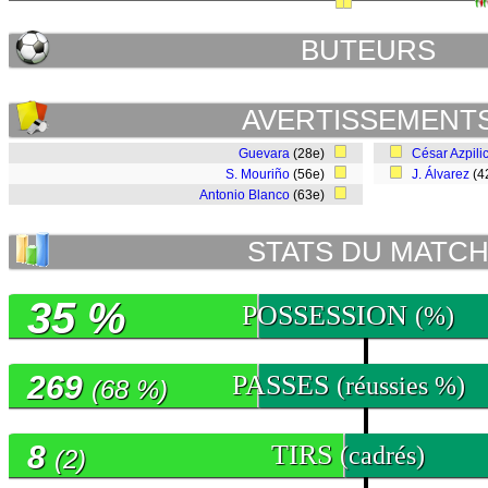
BUTEURS
AVERTISSEMENT
Guevara
(28e)
César Azpili
S. Mouriño
(56e)
J. Álvarez
(4
Antonio Blanco
(63e)
STATS DU MATC
35 %
POSSESSION
(%)
269
PASSES
(réussies %)
(68 %)
8
TIRS
(cadrés)
(2)