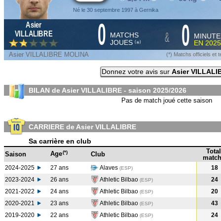
Né le 30 septembre 1997 à Gernika
0
0
Asier
&
VILLALIBRE
MATCHS
MINUTE
JOUES
EN
2025
*
(
)
Asier VILLALIBRE MOLINA
(*) Matchs officiels e
Donnez votre avis sur
Asier VILLALI
BILAN de Asier VILLALIBRE - saison
2025/2026
Pas de match joué cette saison
CARRIERE de Asier VILLALIBRE
Sa carrière en club
Total
(*)
Age
Saison
Club
match
2024-2025
27 ans
Alaves
18
(ESP
)
2023-2024
26 ans
Athletic Bilbao
24
(ESP
)
2021-2022
24 ans
Athletic Bilbao
20
(ESP
)
2020-2021
23 ans
Athletic Bilbao
43
(ESP
)
2019-2020
22 ans
Athletic Bilbao
24
(ESP
)