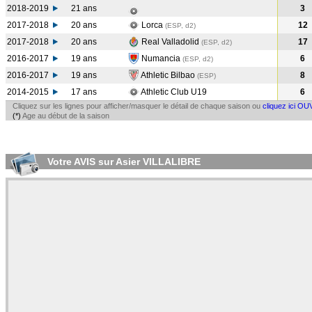
2018-2019
21 ans
3
2017-2018
20 ans
Lorca
12
(ESP, d2)
2017-2018
20 ans
Real Valladolid
17
(ESP, d2)
2016-2017
19 ans
Numancia
6
(ESP, d2)
2016-2017
19 ans
Athletic Bilbao
8
(ESP
)
2014-2015
17 ans
Athletic Club U19
6
Cliquez sur les lignes pour afficher/masquer le détail de chaque saison ou
cliquez ici OU
(*)
Age au début de la saison
Votre AVIS sur Asier VILLALIBRE