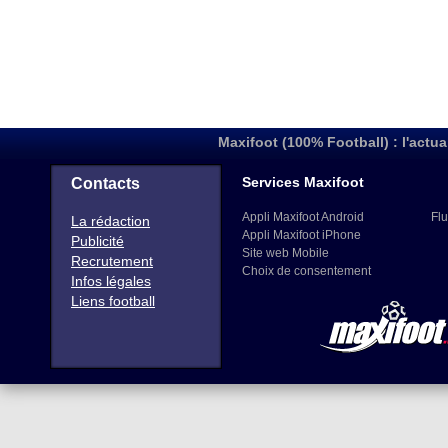
Maxifoot (100% Football) : l'actua
Services Maxifoot
Contacts
Appli Maxifoot Android
Flu
La rédaction
Appli Maxifoot iPhone
Publicité
Site web Mobile
Recrutement
Choix de consentement
Infos légales
Liens football