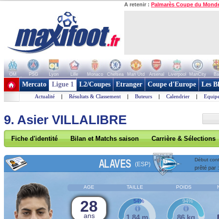
A retenir :
Palmarès Coupe du Mond
OM
PSG
Lyon
Lille
Monaco
Chelsea
Man Utd
Arsenal
Liverpool
ManCity
Ba
+ de clubs
Mercato
Ligue 1
L2/Coupes
Etranger
Coupe d'Europe
Les B
Actualité
|
Résultats & Classement
|
Buteurs
|
Calendrier
|
Equipe
9. Asier VILLALIBRE
Fiche d'identité
Bilan et Matchs saison
Carrière & Sélections
ALAVES
Début cont
(ESP)
prêté par 
AGE
TAILLE
POIDS
28
54%
94%
ans
1,84 m
86 kg