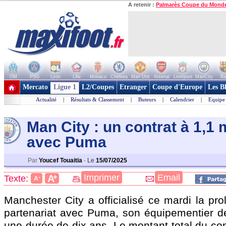
A retenir :
Palmarès Coupe du Mond
OM
PSG
Lyon
Lille
Monaco
Chelsea
Man Utd
Arsenal
Liverpool
ManCity
Ba
+ de clubs
Mercato
Ligue 1
L2/Coupes
Etranger
Coupe d'Europe
Les B
Actualité
|
Résultats & Classement
|
Buteurs
|
Calendrier
|
Equipe
Man City : un contrat à 1,1 m
avec Puma
Par
Youcef Touaitia
-
Le
15/07/2025
+
Imprimer
Email
A
Texte:
-
A
Manchester City a officialisé ce mardi la pr
partenariat avec Puma, son équipementier d
une durée de dix ans. Le montant total du con