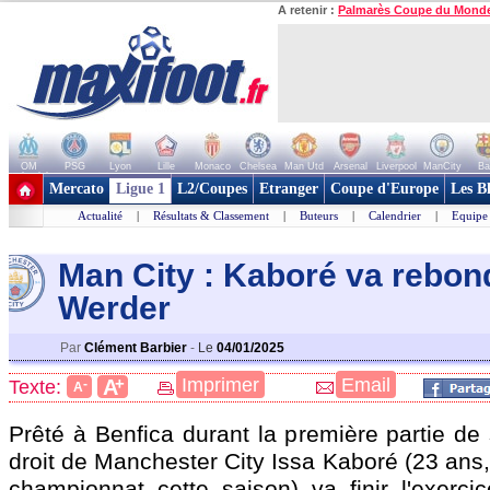
A retenir :
Palmarès Coupe du Mond
OM
PSG
Lyon
Lille
Monaco
Chelsea
Man Utd
Arsenal
Liverpool
ManCity
Ba
+ de clubs
Mercato
Ligue 1
L2/Coupes
Etranger
Coupe d'Europe
Les B
Actualité
|
Résultats & Classement
|
Buteurs
|
Calendrier
|
Equipe
Man City : Kaboré va rebon
Werder
Par
Clément Barbier
-
Le
04/01/2025
+
Imprimer
Email
A
Texte:
-
A
Prêté à Benfica durant la première partie de s
droit de Manchester City Issa
Kaboré
(23 ans,
championnat cette saison) va finir l'exerc