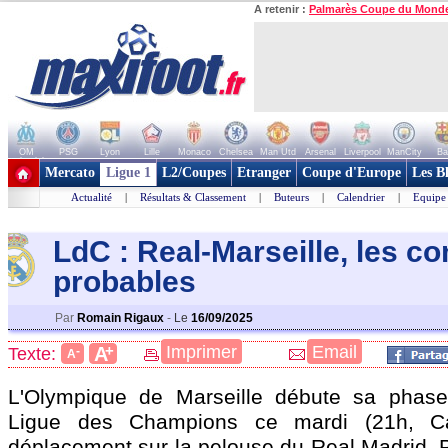
A retenir :
Palmarès Coupe du Mond
OM
PSG
Lyon
Lille
Monaco
Chelsea
Man Utd
Arsenal
Liverpool
ManCity
Ba
+ de clubs
Mercato
Ligue 1
L2/Coupes
Etranger
Coupe d'Europe
Les B
Actualité
|
Résultats & Classement
|
Buteurs
|
Calendrier
|
Equipe
LdC : Real-Marseille, les c
probables
Par
Romain Rigaux
-
Le
16/09/2025
+
Imprimer
Email
A
Texte:
-
A
L'Olympique de Marseille débute sa phase
Ligue des Champions ce mardi (21h, C
déplacement sur la pelouse du Real Madrid. P