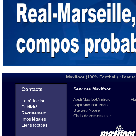
Maxifoot (100% Football) : l'actua
Services Maxifoot
Contacts
Appli Maxifoot Android
Flu
La rédaction
Appli Maxifoot iPhone
Publicité
Site web Mobile
Recrutement
Choix de consentement
Infos légales
Liens football