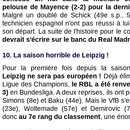
pelouse de Mayence (2-2) pour la dern
Malgré un doublé de Schick (49e s.p., 
technicien espagnol n'ont pas réussi à lui o
son départ. La suite de l'histoire pour le
devrait s'écrire sur le banc du Real Madri
10. La saison horrible de Leipzig !
Pour la première fois depuis la saiso
Leipzig ne sera pas européen !
Déjà élim
Ligue des Champions,
le RBL a été renve
3)
en Bundesliga. A deux reprises, ils ont
Simons (8e) et Baku (44e). Mais le VfB s'
(23e), Woltemade (57e) et Demirovic (7
donc
au 7e rang du classement
, une éno