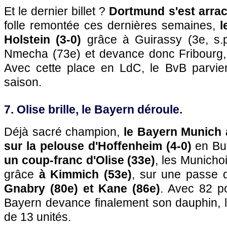
Et le dernier billet ?
Dortmund s'est arra
folle remontée ces dernières semaines,
l
Holstein (3-0)
grâce à Guirassy (3e, s.p.
Nmecha (73e) et devance donc Fribourg,
Avec cette place en LdC, le BvB parvie
saison.
7. Olise brille, le Bayern déroule.
Déjà sacré champion,
le Bayern Munich 
sur la pelouse d'Hoffenheim (4-0)
en Bun
un coup-franc d'Olise (33e)
, les Municho
grâce
à Kimmich (53e)
, sur une passe d
Gnabry (80e) et Kane (86e)
. Avec 82 po
Bayern devance finalement son dauphin, 
de 13 unités.