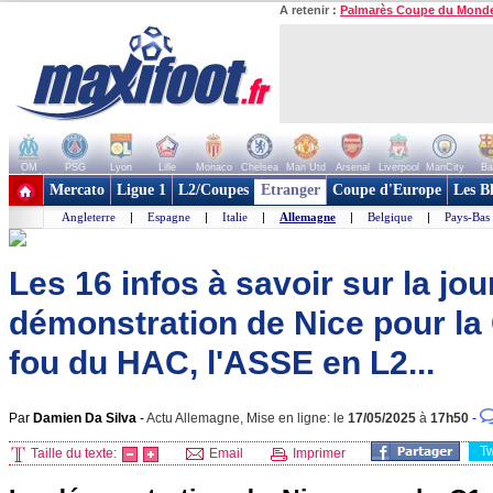
A retenir :
Palmarès Coupe du Mond
OM
PSG
Lyon
Lille
Monaco
Chelsea
Man Utd
Arsenal
Liverpool
ManCity
Ba
+ de clubs
Mercato
Ligue 1
L2/Coupes
Etranger
Coupe d'Europe
Les B
Angleterre
|
Espagne
|
Italie
|
Allemagne
|
Belgique
|
Pays-Bas
Les 16 infos à savoir sur la jou
démonstration de Nice pour la 
fou du HAC, l'ASSE en L2...
Par
Damien Da Silva
-
Actu Allemagne, Mise en ligne: le
17/05/2025
à
17h50
-
T
Taille du texte:
Email
Imprimer