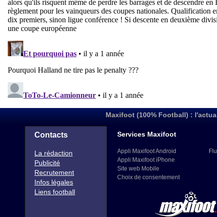
Maxifoot (100% Football) : l'actua
Services Maxifoot
Contacts
Appli Maxifoot Android
Flu
La rédaction
Appli Maxifoot iPhone
Publicité
Site web Mobile
Recrutement
Choix de consentement
Infos légales
Liens football