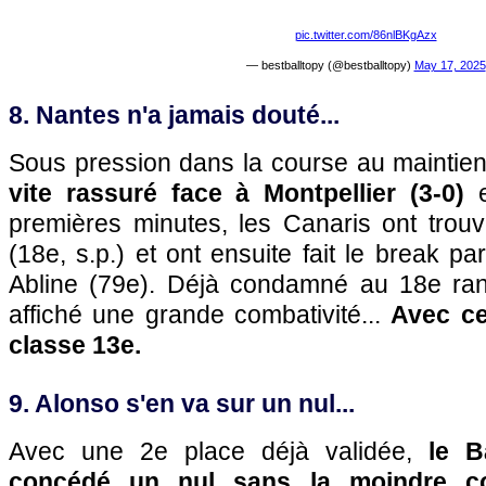
pic.twitter.com/86nlBKgAzx
— bestballtopy (@bestballtopy)
May 17, 2025
8. Nantes n'a jamais douté...
Sous pression dans la course au maintie
vite rassuré face à Montpellier (3-0)
e
premières minutes, les Canaris ont trouv
(18e, s.p.) et ont ensuite fait le break p
Abline (79e). Déjà condamné au 18e ra
affiché une grande combativité...
Avec ce
classe 13e.
9. Alonso s'en va sur un nul...
Avec une 2e place déjà validée,
le B
concédé un nul sans la moindre c