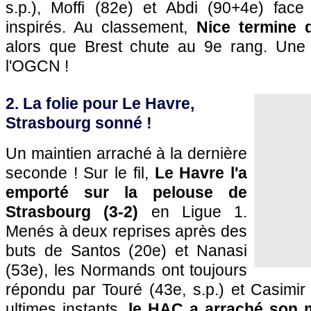
s.p.), Moffi (82e) et Abdi (90+4e) fac
inspirés. Au classement,
Nice termine 
alors que Brest chute au 9e rang. Une 
l'OGCN !
2. La folie pour Le Havre,
Strasbourg sonné !
Un maintien arraché à la dernière
seconde ! Sur le fil,
Le Havre l'a
emporté sur la pelouse de
Strasbourg (3-2)
en Ligue 1.
Menés à deux reprises après des
buts de Santos (20e) et Nanasi
(53e), les Normands ont toujours
répondu par Touré (43e, s.p.) et Casimir
ultimes instants,
le HAC a arraché son m