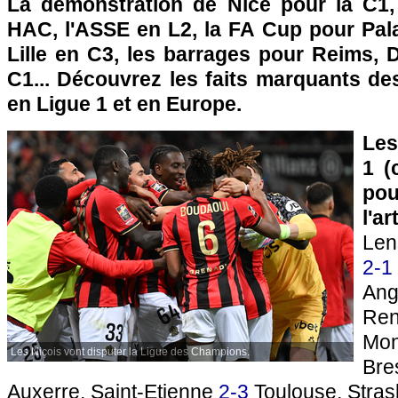
La démonstration de Nice pour la C1,
HAC, l'ASSE en L2, la FA Cup pour Pala
Lille en C3, les barrages pour Reims, 
C1... Découvrez les faits marquants d
en Ligue 1 et en Europe.
Les
1 (
pou
l'a
Le
2-1
Ang
Re
Mon
Les Niçois vont disputer la Ligue des Champions.
Br
Auxerre, Saint-Etienne
2-3
Toulouse, Stra