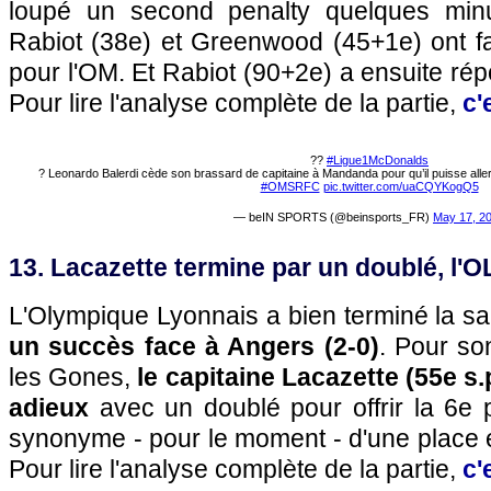
loupé un second penalty quelques minu
Rabiot (38e) et Greenwood (45+1e) ont fa
pour l'OM. Et Rabiot (90+2e) a ensuite r
Pour lire l'analyse complète de la partie,
c'
??
#Ligue1McDonalds
? Leonardo Balerdi cède son brassard de capitaine à Mandanda pour qu’il puisse aller 
#OMSRFC
pic.twitter.com/uaCQYKogQ5
— beIN SPORTS (@beinsports_FR)
May 17, 2
13. Lacazette termine par un doublé, l'O
L'Olympique Lyonnais a bien terminé la s
un succès face à Angers (2-0)
. Pour so
les Gones,
le capitaine Lacazette (55e s.
adieux
avec un doublé pour offrir la 6e 
synonyme - pour le moment - d'une place 
Pour lire l'analyse complète de la partie,
c'