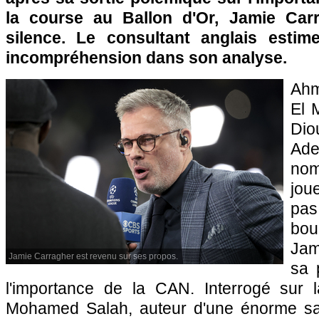
la course au Ballon d'Or, Jamie Carr
silence. Le consultant anglais estim
incompréhension dans son analyse.
Ah
El 
Di
Ad
no
jou
pas
bo
Jam
Jamie Carragher est revenu sur ses propos.
sa 
l'importance de la CAN. Interrogé sur la
Mohamed Salah, auteur d'une énorme sai