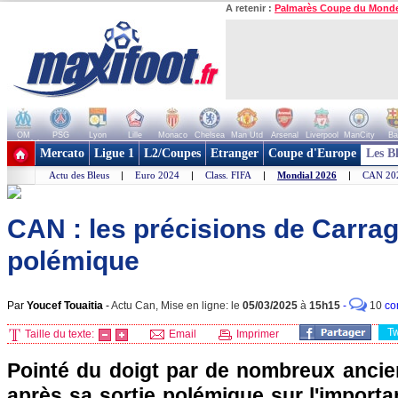
A retenir :
Palmarès Coupe du Mond
OM
PSG
Lyon
Lille
Monaco
Chelsea
Man Utd
Arsenal
Liverpool
ManCity
Ba
+ de clubs
Mercato
Ligue 1
L2/Coupes
Etranger
Coupe d'Europe
Les B
Actu des Bleus
|
Euro 2024
|
Class. FIFA
|
Mondial 2026
|
CAN 20
CAN : les précisions de Carrag
polémique
Par
Youcef Touaitia
-
Actu Can, Mise en ligne: le
05/03/2025
à
15h15
-
10
co
T
Taille du texte:
Email
Imprimer
Pointé du doigt par de nombreux ancien
après sa sortie polémique sur l'import