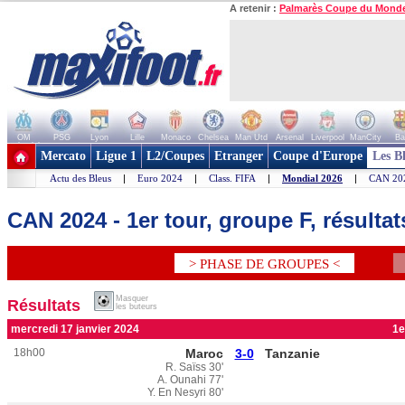
A retenir :
Palmarès Coupe du Mond
OM
PSG
Lyon
Lille
Monaco
Chelsea
Man Utd
Arsenal
Liverpool
ManCity
Ba
+ de clubs
Mercato
Ligue 1
L2/Coupes
Etranger
Coupe d'Europe
Les B
Actu des Bleus
|
Euro 2024
|
Class. FIFA
|
Mondial 2026
|
CAN 20
CAN 2024 - 1er tour, groupe F, résulta
> PHASE DE GROUPES <
Masquer
Résultats
les buteurs
mercredi 17 janvier 2024
1e
18h00
Maroc
3-0
Tanzanie
R. Saïss 30'
A. Ounahi 77'
Y. En Nesyri 80'