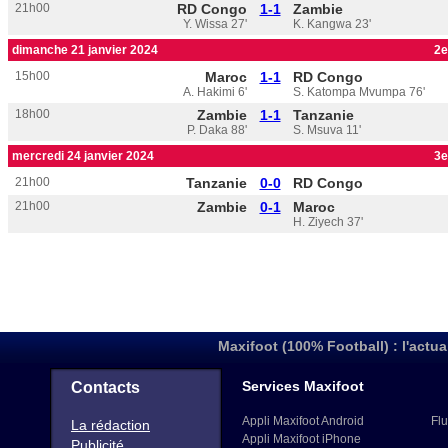
21h00
RD Congo
1-1
Zambie
Y. Wissa 27'
K. Kangwa 23'
dimanche 21 janvier 2024
2e
15h00
Maroc
1-1
RD Congo
A. Hakimi 6'
S. Katompa Mvumpa 76'
18h00
Zambie
1-1
Tanzanie
P. Daka 88'
S. Msuva 11'
mercredi 24 janvier 2024
3e
21h00
Tanzanie
0-0
RD Congo
21h00
Zambie
0-1
Maroc
H. Ziyech 37'
Maxifoot (100% Football) : l'actua
Services Maxifoot
Contacts
Appli Maxifoot Android
Flu
La rédaction
Appli Maxifoot iPhone
Publicité