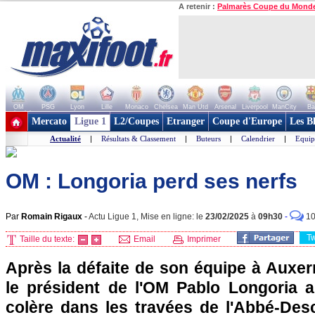
A retenir :
Palmarès Coupe du Mond
OM
PSG
Lyon
Lille
Monaco
Chelsea
Man Utd
Arsenal
Liverpool
ManCity
Ba
+ de clubs
Mercato
Ligue 1
L2/Coupes
Etranger
Coupe d'Europe
Les B
Actualité
|
Résultats & Classement
|
Buteurs
|
Calendrier
|
Equip
OM : Longoria perd ses nerfs
Par
Romain Rigaux
-
Actu Ligue 1, Mise en ligne: le
23/02/2025
à
09h30
-
1
T
Taille du texte:
Email
Imprimer
Après la défaite de son équipe à Auxerr
le président de l'OM Pablo Longoria a
colère dans les travées de l'Abbé-De