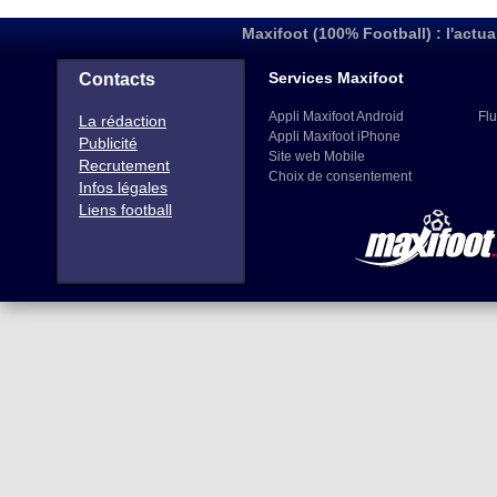
Maxifoot (100% Football) : l'actua
Services Maxifoot
Contacts
Appli Maxifoot Android
Flu
La rédaction
Appli Maxifoot iPhone
Publicité
Site web Mobile
Recrutement
Choix de consentement
Infos légales
Liens football