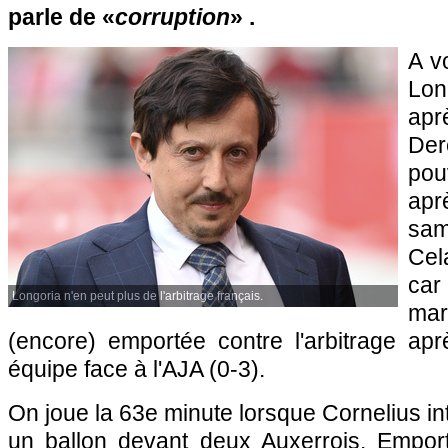
parle de «
corruption
» .
A v
Lon
apr
De
pou
apr
sam
Cel
ca
Longoria n'en peut plus de l'arbitrage français.
ma
(encore) emportée contre l'arbitrage apr
équipe face à l'AJA (0-3).
On joue la 63e minute lorsque Cornelius in
un ballon devant deux Auxerrois. Empor