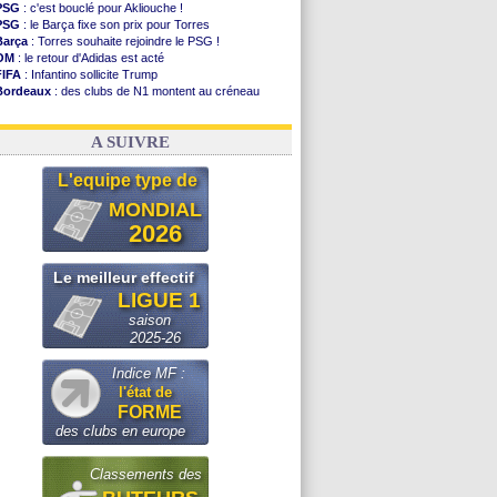
PSG
: c'est bouclé pour Akliouche !
PSG
: le Barça fixe son prix pour Torres
Barça
: Torres souhaite rejoindre le PSG !
OM
: le retour d'Adidas est acté
FIFA
: Infantino sollicite Trump
Bordeaux
: des clubs de N1 montent au créneau
Argentine
: quand Medina recadre... sa mère
Real
: le démenti de Leipzig pour Diomandé
A SUIVRE
L'equipe type de
MONDIAL
2026
Le meilleur effectif
LIGUE 1
saison
2025-26
Indice MF :
l'état de
FORME
des clubs en europe
Classements des