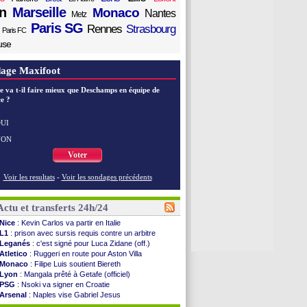
n
Marseille
Monaco
Nantes
Metz
Paris SG
Rennes
Strasbourg
Paris FC
use
age Maxifoot
e va t-il faire mieux que Deschamps en équipe de
e ?
UI
NON
Voter
Voir les resultats
-
Voir les sondages précédents
Actu et transferts 24h/24
Nice
: Kevin Carlos va partir en Italie
L1
: prison avec sursis requis contre un arbitre
Leganés
: c'est signé pour Luca Zidane (off.)
Atletico
: Ruggeri en route pour Aston Villa
Monaco
: Filipe Luis soutient Biereth
Lyon
: Mangala prêté à Getafe (officiel)
PSG
: Nsoki va signer en Croatie
Arsenal
: Naples vise Gabriel Jesus
Real
: Mastantuono prêté à la Fiorentina (off.)