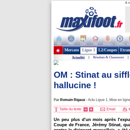
A r
OM
PSG
Lyon
Lille
Monaco
Chelsea
Ma
+ de clubs
Mercato
Ligue 1
L2/Coupes
Etran
Actualité
|
Résultats & Classement
|
OM : Stinat au siff
hallucine !
Par
Romain Rigaux
-
Actu Ligue 1, Mise en ligne
Taille du texte:
Email
I
Un peu plus d'un mois après l'expu
Coupe de France, Jérémy Stinat, quat
contre le dirigeant marseillais, a ét