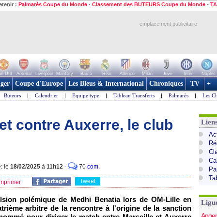
etenir :
Palmarès Coupe du Monde
-
Classement des BUTEURS Coupe du Monde
-
TA
emplacement publicitaire
n Utd
Arsenal
Liverpool
ManCity
Barca
Real
Atletico
Milan
Juve
Inter
Naples
ger
Coupe d'Europe
Les Bleus & International
Chroniques
TV
+
Buteurs
|
Calendrier
|
Equipe type
|
Tableau Transferts
|
Palmarès
|
Les Cl
let contre Auxerre, le club
Lien
Act
Ré
Cl
Ca
: le
18/02/2025
à
11h12
-
70
com.
Pa
Ta
Tweet
mprimer
lsion polémique de Medhi Benatia lors de OM-Lille en
Ligu
rième arbitre de la rencontre à l'origine de la sanction
Anger
é nommé pour diriger le match entre Marseille et Auxerre