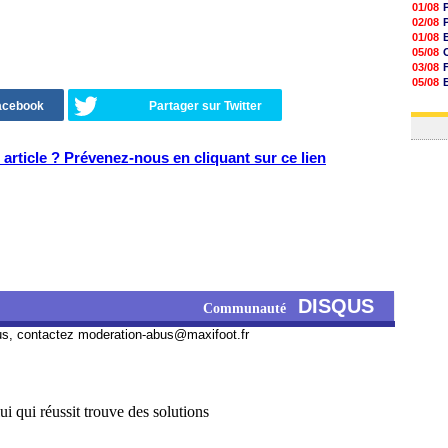
01/08
02/08
01/08
05/08
03/08
05/08
03/08
Facebook
Partager sur Twitter
03/08
article ? Prévenez-nous en cliquant sur ce lien
DISQUS
Communauté
us, contactez
moderation-abus@maxifoot.fr