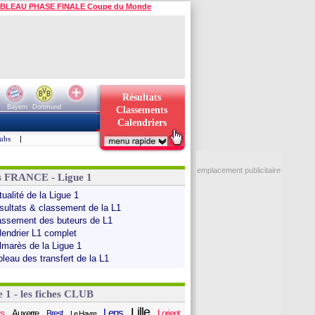
BLEAU PHASE FINALE Coupe du Monde
Résultats
Bayern
Dortmund
Classements
Calendriers
ubs
|
emplacement publicitaire
s FRANCE - Ligue 1
ualité de la Ligue 1
sultats & classement de la L1
assement des buteurs de L1
lendrier L1 complet
lmarès de la Ligue 1
bleau des transfert de la L1
e 1 - les fiches CLUB
Lille
Lens
s
Auxerre
Lorient
Brest
Le Havre