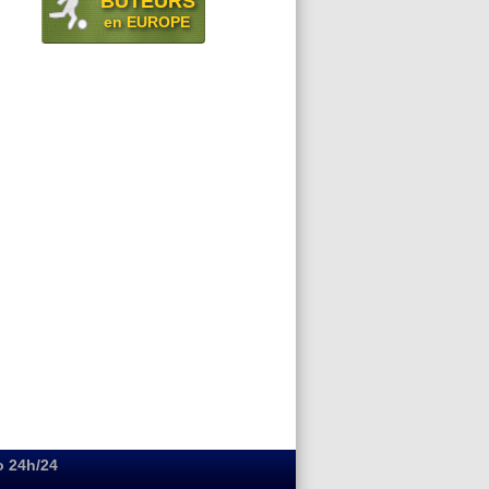
BUTEURS
en EUROPE
o 24h/24