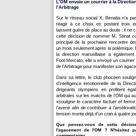
L'OM envoie un courrier à la Directio
l'Arbitrage
Sur le réseau social X, Benatia n'a p
réagir à ce choix en postant trois é
laissent guère de place au doute : il ne
cette décision de nommer M. Stinat c
principal de la prochaine rencontre des
un mois seulement après la polémique. 
la direction marseillaise a également
Foot Mercato, elle a envoyé un courrier 
de l'Arbitrage pour manifester son agac
Dans sa lettre, le club phocéen souli
d'intelligence émotionnelle de la Direc
dirigeants olympiens en profitent ég
arbitrales sur les matchs de l'OM qui aur
«
souligne le caractère factuel et ferme
l'avenir afin de contribuer à l'améliorati
tension monte déjà d'un cran à quatre j
Que pensez-vous de cette décisio
l'agacement de l'OM ? N'hésitez p
commentaire
» …