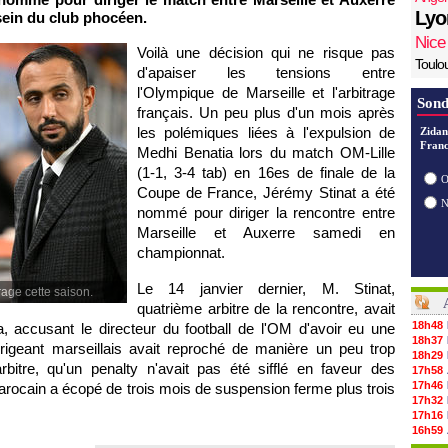
Lyo
sein du club phocéen.
Nice
Voilà une décision qui ne risque pas
Toulo
d'apaiser les tensions entre
l'Olympique de Marseille et l'arbitrage
Sond
français. Un peu plus d'un mois après
les polémiques liées à l'expulsion de
Zidan
Franc
Medhi Benatia lors du match OM-Lille
(1-1, 3-4 tab) en 16es de finale de la
O
Coupe de France, Jérémy Stinat a été
nommé pour diriger la rencontre entre
Marseille et Auxerre samedi en
championnat.
Le 14 janvier dernier, M. Stinat,
rage cette saison.
quatrième arbitre de la rencontre, avait
18h48
ia, accusant le directeur du football de l'OM d'avoir eu une
18h37
rigeant marseillais avait reproché de manière un peu trop
18h29
itre, qu'un penalty n'avait pas été sifflé en faveur des
17h58
17h46
 marocain a écopé de trois mois de suspension ferme plus trois
17h32
17h16
16h59
16h37