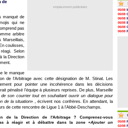
n de
16h33
emplacement publicitaire
16h27
05/08
16h22
06/08
as manqué de
16h07
06/08
15h46
mojis qui ne
06/08
15h41
06/08
 comprend pas
15h20
06/08
omme arbitre
14h55
06/08
14h38
 Marseillais,
06/08
14h19
En coulisses,
13h56
 réagi. Selon
13h35
13h12
à la Direction
12h48
ement.
12h25
gne le manque
tion de l'Arbitrage avec cette désignation de M. Stinat. Les
alement pour pointer une incohérence dans les décisions
ait pénalisé l'équipe à plusieurs reprises. De plus, Marseille
 de son courrier tout en souhaitant ouvrir un dialogue pour
on de la situation
» , écrivent nos confrères. En attendant, la
ours de cette rencontre de Ligue 1 à l'Abbé-Deschamps.
n de la Direction de l'Arbitrage ? Comprenez-vous
05/08
as à réagir et à débattre dans la zone «
Ajouter un
02/08