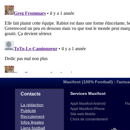
Maxifoot (100% Football) : l'actua
Services Maxifoot
Contacts
Appli Maxifoot Android
Flu
La rédaction
Appli Maxifoot iPhone
Publicité
Site web Mobile
Recrutement
Choix de consentement
Infos légales
Liens football