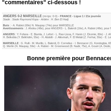
"commentaires" ci-dessous !
ANGERS
0-2
MARSEILLE
(mi-tps: 0-0)
- FRANCE - Ligue 1 / 21e journée
Stade : Stade Raymond Kopa - Arbitre : H. Ben El Hadj
Buts
: -
A. Rabiot
(69e)
N. Maupay
(74e) pour
MARSEILLE
Avertissements
:
J. Aholou
(48e)
, pour
ANGERS
-
L. Balerdi
(16e)
,
A. Rabiot
(48e)
, pour
ANGERS
:
Y. Fofana
-
E. Biumla
,
J. Lefort
-
L. Rao-Lisoa
,
F. Hanin
(
J. Ekomie
, 80e)
-
J. A
H. Belkebla
(
Y. Belkhdim
, 55e)
-
H. Abdelli
-
J. Allevinah
,
F. El Melali
(
Z. Ferhat
, 55e)
-
E. Le
MARSEILLE
:
G. Rulli
-
M. Murillo
,
L. Balerdi
,
D. Cornelius
-
I. Bennacer
(
G. Kondogbia
, 6
Q. Merlin
(
N. Maupay
, 59e)
-
A. Rabiot
-
M. Greenwood
(
B. Nadir
, 75e)
,
A. Gouiri
(
A. Dedic
Bonne première pour Bennacer