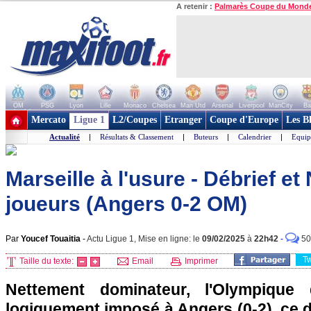
A retenir :
Palmarès Coupe du Mond
OM
PSG
Lyon
Lille
Monaco
Chelsea
Man Utd
Arsenal
Liverpool
ManCity
Ba
+ de clubs
Mercato
Ligue 1
L2/Coupes
Etranger
Coupe d'Europe
Les B
Actualité
|
Résultats & Classement
|
Buteurs
|
Calendrier
|
Equip
Marseille à l'usure - Débrief e
joueurs (Angers 0-2 OM)
Par
Youcef Touaitia
-
Actu Ligue 1, Mise en ligne: le
09/02/2025
à
22h42
-
50
T
Taille du texte:
Email
Imprimer
Nettement dominateur, l'Olympique 
logiquement imposé à Angers (0-2), ce 