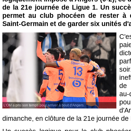
de la 21e journée de Ligue 1. Un succè
permet au club phocéen de rester à d
Saint-Germain et de garder six unités d'
C'es
pai
di
par
so
ine
de 
au-
po
L'OM a pris son temps pour arriver à bout d'Angers.
d'
dimanche, en clôture de la 21e journée de 