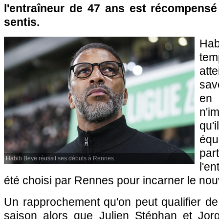
l'entraîneur de 47 ans est récompensé
sentis.
Hab
tem
att
sav
en
n'i
qu'
éq
pa
Habib Beye réussit ses débuts à Rennes.
l'e
été choisi par Rennes pour incarner le nou
Un rapprochement qu'on peut qualifier de
saison alors que Julien Stéphan et Jor