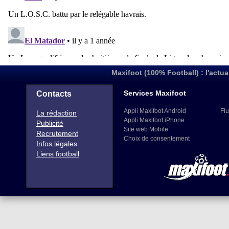
Maxifoot (100% Football) : l'actua
Services Maxifoot
Contacts
Appli Maxifoot Android
Flu
La rédaction
Appli Maxifoot iPhone
Publicité
Site web Mobile
Recrutement
Choix de consentement
Infos légales
Liens football