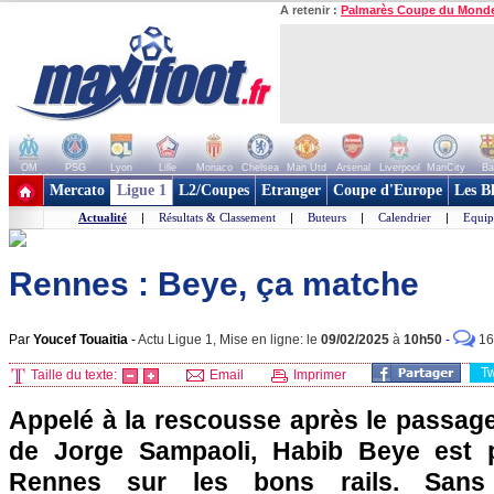
A retenir :
Palmarès Coupe du Mond
OM
PSG
Lyon
Lille
Monaco
Chelsea
Man Utd
Arsenal
Liverpool
ManCity
Ba
+ de clubs
Mercato
Ligue 1
L2/Coupes
Etranger
Coupe d'Europe
Les B
Actualité
|
Résultats & Classement
|
Buteurs
|
Calendrier
|
Equip
Rennes : Beye, ça matche
Par
Youcef Touaitia
-
Actu Ligue 1, Mise en ligne: le
09/02/2025
à
10h50
-
16
T
Taille du texte:
Email
Imprimer
Appelé à la rescousse après le passag
de Jorge Sampaoli, Habib Beye est 
Rennes sur les bons rails. Sans 