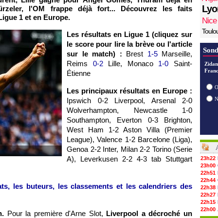
Lyo
zeler, l'OM frappe déjà fort... Découvrez les faits
igue 1 et en Europe.
Nice
Toulo
Les résultats en Ligue 1 (cliquez sur
le score pour lire la brève ou l'article
Sond
sur le match) :
Brest
1-5
Marseille,
Reims
0-2
Lille, Monaco
1-0
Saint-
Zidan
Franc
Étienne
O
Les principaux résultats en Europe :
Ipswich 0-2 Liverpool, Arsenal 2-0
Wolverhampton, Newcastle 1-0
Southampton, Everton 0-3 Brighton,
West Ham 1-2 Aston Villa (Premier
League), Valence 1-2 Barcelone (Liga),
Genoa 2-2 Inter, Milan 2-2 Torino (Serie
A), Leverkusen 2-2 4-3 tab Stuttgart
23h22
23h00
22h51
22h44
ts, les buteurs, les classements et les calendriers des
22h38
22h27
22h15
22h00
n.
Pour la première d'Arne Slot,
Liverpool a décroché un
21h48