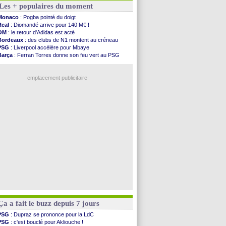
Les + populaires du moment
OM
: le club prêt à libérer Kondogbia ?
Monaco
: le message touchant d'Akliouche
Monaco
: Pogba pointé du doigt
FIFA
: Tebas en remet une couche
Real
: Diomandé arrive pour 140 M€ !
FIFA
: l'UEFA maintient la pression
OM
: le retour d'Adidas est acté
PSG
: Tebas encense Luis Enrique
Bordeaux
: des clubs de N1 montent au créneau
Real
: Vinicius jusqu'en 2032 (officiel)
PSG
: Liverpool accélère pour Mbaye
Lyon
: Mangala va rejoindre Getafe
Barça
: Ferran Torres donne son feu vert au PSG
OM
: une offre refusée pour Aguerd
PSG
: Luis Enrique satisfait malgré tout
Real
: c'est confirmé pour Vinicius
Man City
: Rodri préfère le Barça au Real !
Troyes
: Junior Diaz jusqu'en 2030 (officiel)
emplacement publicitaire
PSG
: Akliouche a signé (officiel)
OM
: une offre pour Bulka
PSG
: contrat signé pour Akliouche
Ouganda
: Owori battu à mort à Kampala
Arsenal
: Arteta veut créer une dynastie
Voir les brèves précédentes
Ça a fait le buzz depuis 7 jours
PSG
: Dupraz se prononce pour la LdC
PSG
: c'est bouclé pour Akliouche !