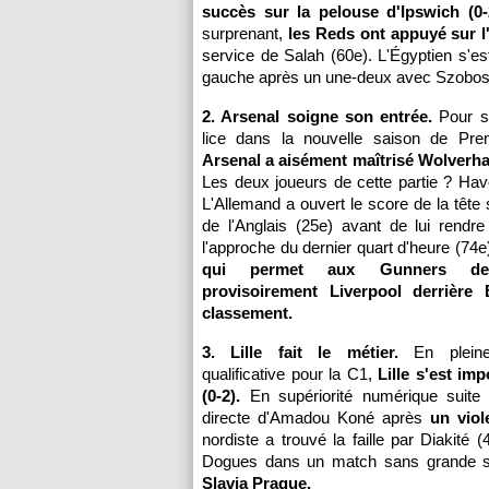
succès sur la pelouse d'Ipswich (0-
surprenant,
les Reds ont appuyé sur l
service de Salah (60e). L'Égyptien s'es
gauche après un une-deux avec Szobosz
2. Arsenal soigne son entrée.
Pour s
lice dans la nouvelle saison de Pre
Arsenal a aisément maîtrisé Wolverha
Les deux joueurs de cette partie ? Hav
L'Allemand a ouvert le score de la tête 
de l'Anglais (25e) avant de lui rendre 
l'approche du dernier quart d'heure (74e
qui permet aux Gunners de 
provisoirement Liverpool derrière 
classement.
3. Lille fait le métier.
En plein
qualificative pour la C1,
Lille s'est im
(0-2).
En supériorité numérique suite 
directe d'Amadou Koné après
un viol
nordiste a trouvé la faille par Diakit
Dogues dans un match sans grande 
Slavia Prague.