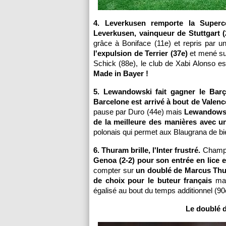
4. Leverkusen remporte la Superc
Leverkusen, vainqueur de Stuttgart (
grâce à Boniface (11e) et repris par un
l'expulsion de Terrier (37e)
et mené sui
Schick (88e), le club de Xabi Alonso es
Made in Bayer !
5. Lewandowski fait gagner le Barç
Barcelone est arrivé à bout de Valence
pause par Duro (44e) mais
Lewandowski
de la meilleure des manières avec un
polonais qui permet aux Blaugrana de b
6. Thuram brille, l'Inter frustré.
Champio
Genoa (2-2) pour son entrée en lice e
compter sur
un doublé de Marcus Th
de choix pour le buteur français
mais
égalisé au bout du temps additionnel (9
Le doublé 