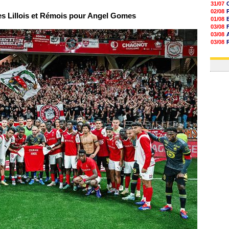
31/07
02/08
s Lillois et Rémois pour Angel Gomes
01/08
03/08
03/08
03/08
03/08
31/07