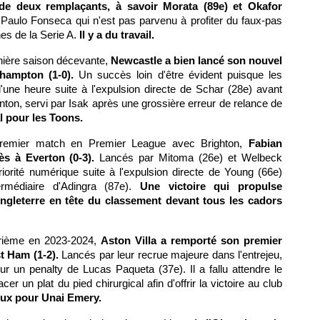
re de deux remplaçants, à savoir Morata (89e) et Okafor
Paulo Fonseca qui n'est pas parvenu à profiter du faux-pas
nes de la Serie A.
Il y a du travail.
ière saison décevante,
Newcastle a bien lancé son nouvel
hampton (1-0).
Un succès loin d'être évident puisque les
'une heure suite à l'expulsion directe de Schar (28e) avant
inton, servi par Isak après une grossière erreur de relance de
l pour les Toons.
remier match en Premier League avec Brighton,
Fabian
ès à Everton (0-3).
Lancés par Mitoma (26e) et Welbeck
iorité numérique suite à l'expulsion directe de Young (66e)
ermédiaire d'Adingra (87e).
Une victoire qui propulse
Angleterre en tête du classement devant tous les cadors
rième en 2023-2024,
Aston Villa a remporté son premier
 Ham (1-2).
Lancés par leur recrue majeure dans l'entrejeu,
sur un penalty de Lucas Paqueta (37e). Il a fallu attendre le
er un plat du pied chirurgical afin d'offrir la victoire au club
ux pour Unai Emery.