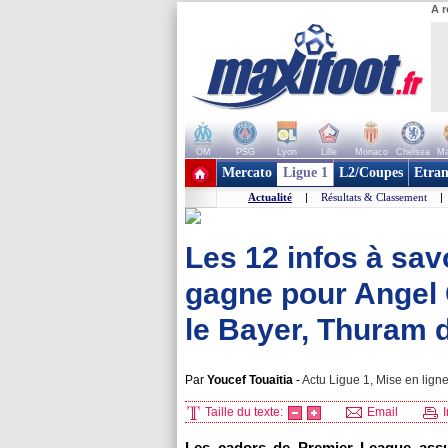
A r
OM
PSG
Lyon
Lille
Monaco
Chelsea
Ma
+ de clubs
Mercato
Ligue 1
L2/Coupes
Etran
Actualité
|
Résultats & Classement
|
Les 12 infos à savo
gagne pour Angel 
le Bayer, Thuram d
Par
Youcef Touaitia
-
Actu Ligue 1, Mise en ligne
Taille du texte:
Email
I
Les cadors de Premier League assu