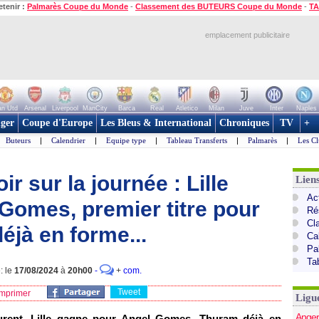
etenir :
Palmarès Coupe du Monde
-
Classement des BUTEURS Coupe du Monde
-
TA
emplacement publicitaire
n Utd
Arsenal
Liverpool
ManCity
Barca
Real
Atletico
Milan
Juve
Inter
Naples
ger
Coupe d'Europe
Les Bleus & International
Chroniques
TV
+
Buteurs
|
Calendrier
|
Equipe type
|
Tableau Transferts
|
Palmarès
|
Les Cl
ir sur la journée : Lille
Lien
Act
Gomes, premier titre pour
Ré
Cl
éjà en forme...
Ca
Pa
Ta
: le
17/08/2024
à
20h00
-
+
com.
Tweet
mprimer
Ligu
Anger
rent, Lille gagne pour Angel Gomes, Thuram déjà en