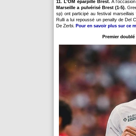
11. L'OM éparpille Brest.
A l'occasion
Marseille a pulvérisé Brest (1-5).
Gree
sp) ont participé au festival marseilla
Rulli a lui repoussé un penalty de Del 
De Zerbi.
Pour en savoir plus sur ce ma
Premier doublé