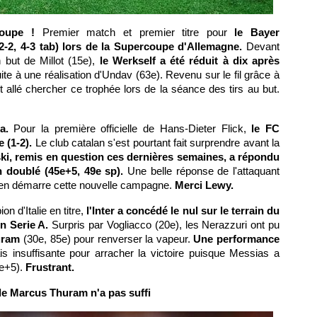
oupe !
Premier match et premier titre pour
le Bayer
2-2, 4-3 tab) lors de la Supercoupe d'Allemagne.
Devant
 but de Millot (15e),
le Werkself a été réduit à dix après
te à une réalisation d'Undav (63e). Revenu sur le fil grâce à
t allé chercher ce trophée lors de la séance des tirs au but.
a.
Pour la première officielle de Hans-Dieter Flick,
le FC
 (1-2).
Le club catalan s'est pourtant fait surprendre avant la
, remis en question ces dernières semaines, a répondu
 doublé (45e+5, 49e sp).
Une belle réponse de l'attaquant
ien démarre cette nouvelle campagne.
Merci Lewy.
n d'Italie en titre,
l'Inter a concédé le nul sur le terrain du
n Serie A.
Surpris par Vogliacco (20e), les Nerazzuri ont pu
uram
(30e, 85e) pour renverser la vapeur.
Une performance
 insuffisante pour arracher la victoire puisque Messias a
0e+5).
Frustrant.
de Marcus Thuram n'a pas suffi