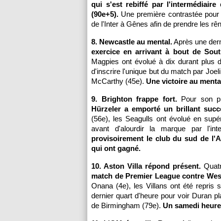
qui s'est rebiffé par l'intermédiai
(90e+5).
Une première contrastée pour 
de l'Inter à Gênes afin de prendre les rê
8. Newcastle au mental.
Après une dern
exercice en arrivant à bout de Sout
Magpies ont évolué à dix durant plus d
d'inscrire l'unique but du match par Joel
McCarthy (45e).
Une victoire au menta
9. Brighton frappe fort.
Pour son p
Hürzeler a emporté un brillant succ
(56e), les Seagulls ont évolué en supér
avant d'alourdir la marque par l'int
provisoirement le club du sud de l'
qui ont gagné.
10. Aston Villa répond présent.
Quat
match de Premier League contre West
Onana (4e), les Villans ont été repris 
dernier quart d'heure pour voir Duran plac
de Birmingham (79e).
Un samedi heure