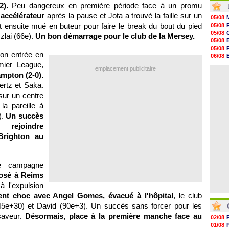
2).
Peu dangereux en première période face à un promu
21h39
21h26
'accélérateur
après la pause et Jota a trouvé la faille sur un
05/08
21h05
t ensuite mué en buteur pour faire le break du bout du pied
05/08
20h47
05/08
lai (66e).
Un bon démarrage pour le club de la Mersey.
20h30
05/08
20h18
05/08
20h04
on entrée en
06/08
19h47
mier League,
06/08
19h34
emplacement publicitaire
06/08
mpton (2-0).
19h14
19h06
ertz et Saka.
18h50
sur un centre
18h30
la pareille à
18h20
17h58
).
Un succès
rejoindre
Brighton au
e campagne
posé à Reims
à l'expulsion
ent choc avec Angel Gomes, évacué à l'hôpital
, le club
é (45e+30) et David (90e+3). Un succès sans forcer pour les
saveur.
Désormais, place à la première manche face au
02/08
01/08