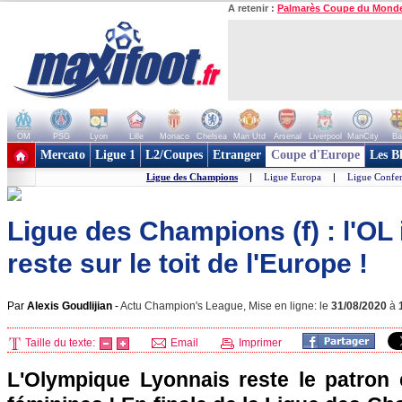
A retenir :
Palmarès Coupe du Mond
OM
PSG
Lyon
Lille
Monaco
Chelsea
Man Utd
Arsenal
Liverpool
ManCity
Ba
+ de clubs
Mercato
Ligue 1
L2/Coupes
Etranger
Coupe d'Europe
Les B
Ligue des Champions
|
Ligue Europa
|
Ligue Confe
Ligue des Champions (f) : l'OL 
reste sur le toit de l'Europe !
Par
Alexis Goudlijian
-
Actu Champion's League, Mise en ligne: le
31/08/2020
à
Taille du texte:
Email
Imprimer
L'Olympique Lyonnais reste le patron