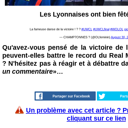
Les Lyonnaises ont bien fêté
La fameuse danse de la victoire ! ? ?
#UWCL
#UWCLfinal
#WOLOL
pi
— CHAMP7ONNES ? (@OLfeminin)
August 30, 
Qu'avez-vous pensé de la victoire de 
peuvent-elles battre le record du Real 
? N'hésitez pas à réagir et à débattre d
un commentaire
»…
Partager sur Facebook
Part
Un problème avec cet article ? 
cliquant sur ce lien