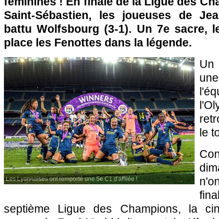
féminines ! En finale de la Ligue des 
Saint-Sébastien, les joueuses de Je
battu Wolfsbourg (3-1). Un 7e sacre, l
place les Fenottes dans la légende.
Un 
une
l'é
l'O
ret
le t
Con
dim
n'o
Les Lyonnaises ont remporté une 5e C1 d'affilée !
fin
septième Ligue des Champions, la cin