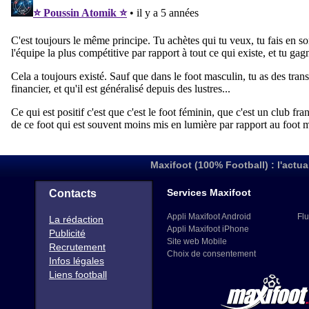
Maxifoot (100% Football) : l'actua
Services Maxifoot
Contacts
Appli Maxifoot Android
Flu
La rédaction
Appli Maxifoot iPhone
Publicité
Site web Mobile
Recrutement
Choix de consentement
Infos légales
Liens football