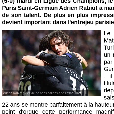
(5-0) mardi en Ligue des Champions, le 
Paris Saint-Germain Adrien Rabiot a ma
de son talent. De plus en plus impress
devient important dans l'entrejeu parisie
Le
Mat
Turi
un 
pa
Ger
: i
titu
dep
Adrien Rabiot a délivré de bons ballons à ses attaquants.
sais
22 ans se montre parfaitement à la hauteur
point d'orgue cette performance magnif