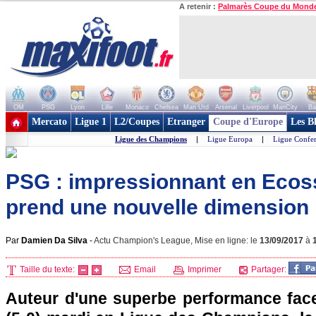
A retenir :
Palmarès Coupe du Mond
OM
PSG
Lyon
Lille
Monaco
Chelsea
Man Utd
Arsenal
Liverpool
ManCity
Ba
+ de clubs
Mercato
Ligue 1
L2/Coupes
Etranger
Coupe d'Europe
Les B
Ligue des Champions
|
Ligue Europa
|
Ligue Confe
PSG : impressionnant en Ecos
prend une nouvelle dimension
Par
Damien Da Silva
-
Actu Champion's League, Mise en ligne: le
13/09/2017
à
Taille du texte:
Email
Imprimer
Partager:
Auteur d'une superbe performance fac