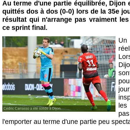
Au terme d'une partie équilibrée, Dijon
quittés dos à dos (0-0) lors de la 35e j
résultat qui n'arrange pas vraiment le
ce sprint final.
Un 
rée
Lor
Dij
son
pou
jou
ins
les
Cédric Carrasso a été solide à Dijon.
pas
l'emporter au terme d'une partie peu specta