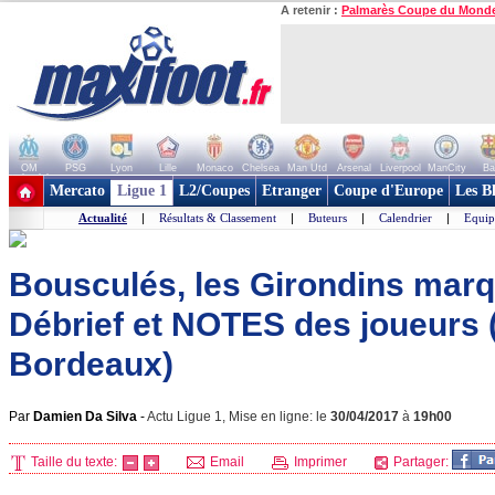
A retenir :
Palmarès Coupe du Mond
OM
PSG
Lyon
Lille
Monaco
Chelsea
Man Utd
Arsenal
Liverpool
ManCity
Ba
+ de clubs
Mercato
Ligue 1
L2/Coupes
Etranger
Coupe d'Europe
Les B
Actualité
|
Résultats & Classement
|
Buteurs
|
Calendrier
|
Equip
Bousculés, les Girondins marque
Débrief et NOTES des joueurs (
Bordeaux)
Par
Damien Da Silva
-
Actu Ligue 1, Mise en ligne: le
30/04/2017
à
19h00
Taille du texte:
Email
Imprimer
Partager: