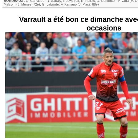
BORDEAUX
:
C. Carrasso
-
Y. Sabaly
,
I. Lewczuk
,
N. Pallois
,
D. Contento
-
V. Vada
(
A. O
Malcom
(
J. Ménez
, 72e)
,
G. Laborde
,
F. Kamano
(
J. Plasil
, 88e)
Varrault a été bon ce dimanche av
occasions