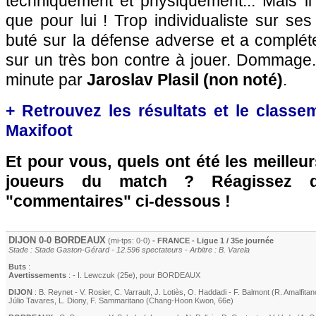
techniquement et physiquement... Mais il 
que pour lui ! Trop individualiste sur ses
buté sur la défense adverse et a complé
sur un très bon contre à jouer. Dommage.
minute par
Jaroslav Plasil (non noté)
.
+ Retrouvez les résultats et le classe
Maxifoot
Et pour vous, quels ont été les meilleu
joueurs du match ? Réagissez 
"commentaires" ci-dessous !
DIJON
0-0
BORDEAUX
(mi-tps: 0-0)
- FRANCE - Ligue 1 / 35e journée
Stade : Stade Gaston-Gérard - 12.596 spectateurs - Arbitre : B. Varela
Buts
:
Avertissements
: -
I. Lewczuk
(25e)
, pour
BORDEAUX
DIJON
:
B. Reynet
-
V. Rosier
,
C. Varrault
,
J. Lotiès
,
O. Haddadi
-
F. Balmont
(
R. Amalfitan
Júlio Tavares
,
L. Diony
,
F. Sammaritano
(
Chang-Hoon Kwon
, 66e)