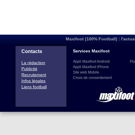
Maxifoot (100% Football) : l'actua
Services Maxifoot
Contacts
Appli Maxifoot Android
Flu
La rédaction
Appli Maxifoot iPhone
Publicité
Site web Mobile
Recrutement
Choix de consentement
Infos légales
Liens football