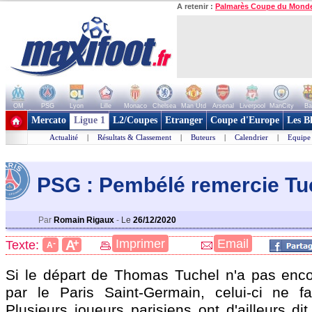
A retenir :
Palmarès Coupe du Mond
OM
PSG
Lyon
Lille
Monaco
Chelsea
Man Utd
Arsenal
Liverpool
ManCity
Ba
+ de clubs
Mercato
Ligue 1
L2/Coupes
Etranger
Coupe d'Europe
Les B
Actualité
|
Résultats & Classement
|
Buteurs
|
Calendrier
|
Equipe
PSG : Pembélé remercie Tu
Par
Romain Rigaux
-
Le
26/12/2020
+
Imprimer
Email
A
Texte:
-
A
Si le départ de Thomas Tuchel n'a pas encore
par le Paris Saint-Germain, celui-ci ne f
Plusieurs joueurs parisiens ont d'ailleurs dit