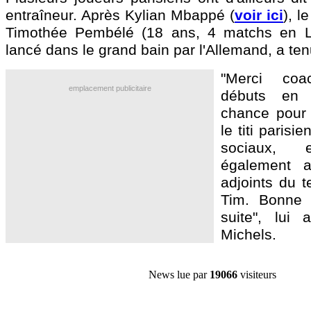
entraîneur. Après Kylian Mbappé (
voir ici
), l
Timothée Pembélé (18 ans, 4 matchs en L1
lancé dans le grand bain par l'Allemand, a ten
"Merci co
emplacement publicitaire
débuts en
chance pour l
le titi parisi
sociaux, 
également 
adjoints du t
Tim. Bonne 
suite", lui
Michels.
News lue par
19066
visiteurs