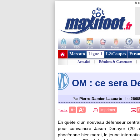
A r
OM
PSG
Lyon
Lille
Monaco
Chelsea
Ma
+ de clubs
Mercato
Ligue 1
L2/Coupes
Etran
Actualité
|
Résultats & Classement
|
OM : ce sera De
Par
Pierre-Damien Lacourte
-
Le
26/0
+
A
-
A
Imprimer
Texte:
En quête d'un nouveau défenseur central, 
pour convaincre Jason Denayer (20 an
phocéenne hier mardi, le jeune internation