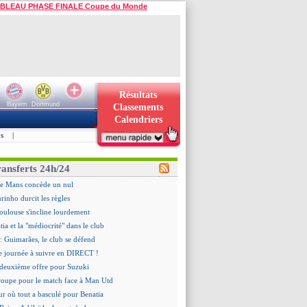
BLEAU PHASE FINALE Coupe du Monde
Résultats
Bayern
Dortmund
Classements
Calendriers
s
|
ransferts 24h/24
Le Mans concède un nul
rinho durcit les règles
oulouse s'incline lourdement
ia et la "médiocrité" dans le club
: Guimarães, le club se défend
re journée à suivre en DIRECT !
deuxième offre pour Suzuki
roupe pour le match face à Man Utd
ur où tout a basculé pour Benatia