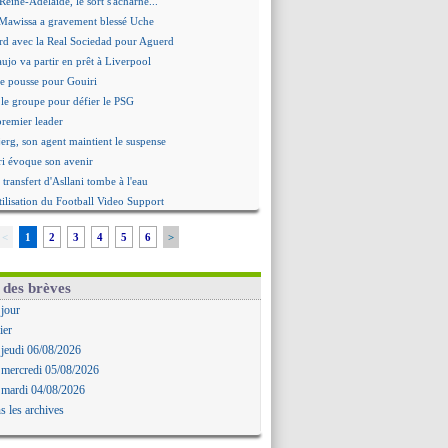
Reine-Adélaïde, le sort s'acharne...
Mawissa a gravement blessé Uche
rd avec la Real Sociedad pour Aguerd
aujo va partir en prêt à Liverpool
 pousse pour Gouiri
le groupe pour défier le PSG
premier leader
erg, son agent maintient le suspense
i évoque son avenir
e transfert d'Asllani tombe à l'eau
tilisation du Football Video Support
ia envoie une pique à Longoria
<
1
2
3
4
5
6
>
: Al-Ahli veut Pape Gueye
ernière saison de Fonseca ?
uveau prétendant pour Højbjerg
 des brèves
 gardien norvégien en approche ?
 jour
urt a versé 120 M€ en 2026
ier
tours dans le groupe face à Man Utd ?
 jeudi 06/08/2026
n Carlos va partir en Italie
 mercredi 05/08/2026
 avec sursis requis contre un arbitre
 mardi 04/08/2026
'est signé pour Luca Zidane (off.)
s les archives
Ruggeri en route pour Aston Villa
lipe Luis soutient Biereth