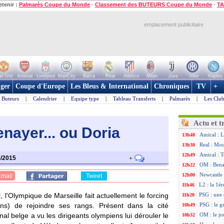
etenir :
Palmarès Coupe du Monde
-
Classement des BUTEURS Coupe du Monde
-
TA
emplacement publicitaire
n Utd
Arsenal
Liverpool
ManCity
Barca
Real
Atletico
Milan
Juve
Inter
Naples
ger
Coupe d'Europe
Les Bleus & International
Chroniques
TV
+
Buteurs
|
Calendrier
|
Equipe type
|
Tableau Transferts
|
Palmarès
|
Les Club
Actu et t
nayer... ou Doria
Amical : 
13h48
Real : Mou
13h30
Amical : T
12h49
8/2015
+
OM : Benat
12h22
Newcastle 
12h00
Email
Tweet
L2 : la 1è
11h46
l'Olympique de Marseille fait actuellement le forcing
PSG : une 
11h20
s) de rejoindre ses rangs. Présent dans la cité
PSG : le g
10h49
al belge a vu les dirigeants olympiens lui dérouler le
OM : le jo
10h32