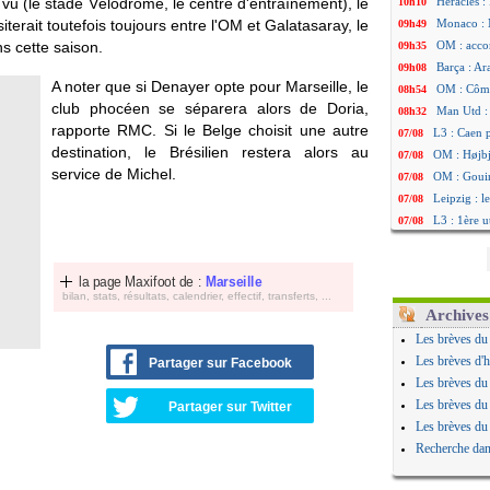
 a vu (le stade Vélodrome, le centre d'entraînement), le
Heracles : 
10h10
erait toutefois toujours entre l'OM et Galatasaray, le
Monaco : 
09h49
s cette saison.
OM : acco
09h35
Barça : Ar
09h08
A noter que si Denayer opte pour Marseille, le
OM : Côme
08h54
club phocéen se séparera alors de Doria,
Man Utd : 
08h32
rapporte RMC. Si le Belge choisit une autre
L3 : Caen 
07/08
destination, le Brésilien restera alors au
OM : Højbj
07/08
service de Michel.
OM : Gouir
07/08
Leipzig : l
07/08
L3 : 1ère u
07/08
OM : Benat
07/08
Villarreal 
07/08
la page Maxifoot de :
Marseille
Lyon : la d
07/08
bilan, stats, résultats, calendrier, effectif, transferts, ...
OM : un no
07/08
Archives
Brest : un
07/08
Les brèves du
OM : McCo
07/08
Les brèves d'h
Partager sur Facebook
PSG : 4 re
07/08
Les brèves du
Nice : Kevi
07/08
Les brèves du
Partager sur Twitter
L1 : prison
07/08
Les brèves du
Leganés : c
07/08
Recherche dan
Atletico : 
07/08
Monaco : Fi
07/08