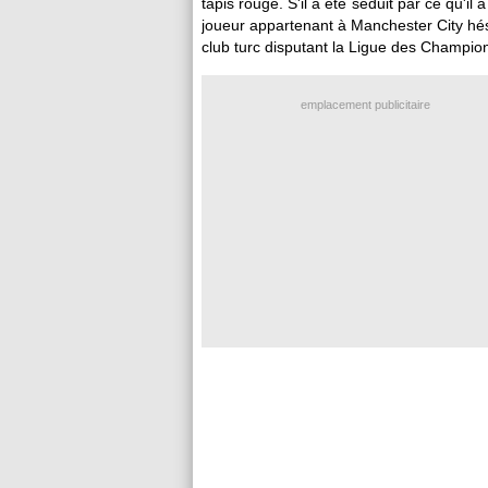
tapis rouge. S'il a été séduit par ce qu'il
joueur appartenant à Manchester City hésit
club turc disputant la Ligue des Champion
emplacement publicitaire