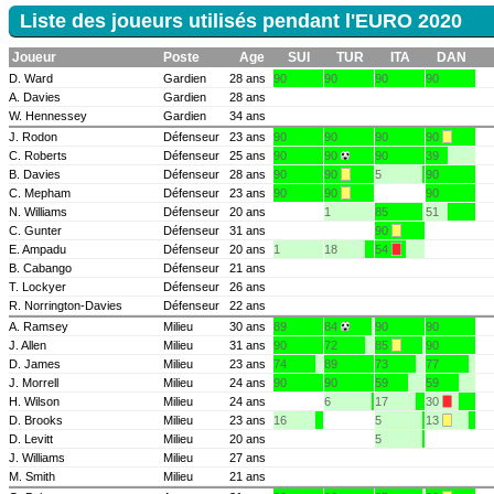
Liste des joueurs utilisés pendant l'EURO 2020
Joueur
Poste
Age
SUI
TUR
ITA
DAN
D. Ward
Gardien
28 ans
90
90
90
90
A. Davies
Gardien
28 ans
W. Hennessey
Gardien
34 ans
J. Rodon
Défenseur
23 ans
90
90
90
90
C. Roberts
Défenseur
25 ans
90
90
90
39
B. Davies
Défenseur
28 ans
90
90
5
90
C. Mepham
Défenseur
23 ans
90
90
90
N. Williams
Défenseur
20 ans
1
85
51
C. Gunter
Défenseur
31 ans
90
E. Ampadu
Défenseur
20 ans
1
18
54
B. Cabango
Défenseur
21 ans
T. Lockyer
Défenseur
26 ans
R. Norrington-Davies
Défenseur
22 ans
A. Ramsey
Milieu
30 ans
89
84
90
90
J. Allen
Milieu
31 ans
90
72
85
90
D. James
Milieu
23 ans
74
89
73
77
J. Morrell
Milieu
24 ans
90
90
59
59
H. Wilson
Milieu
24 ans
6
17
30
D. Brooks
Milieu
23 ans
16
5
13
D. Levitt
Milieu
20 ans
5
J. Williams
Milieu
27 ans
M. Smith
Milieu
21 ans