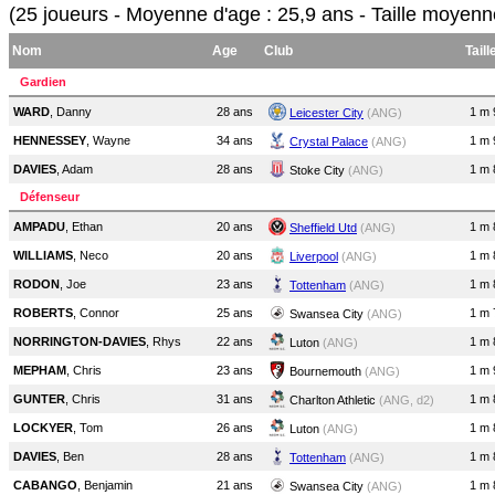
(25 joueurs - Moyenne d'age : 25,9 ans - Taille moyenn
Nom
Age
Club
Taill
Gardien
WARD
, Danny
28 ans
1 m 
Leicester City
(ANG)
HENNESSEY
, Wayne
34 ans
1 m 
Crystal Palace
(ANG)
DAVIES
, Adam
28 ans
1 m 
Stoke City
(ANG)
Défenseur
AMPADU
, Ethan
20 ans
1 m 
Sheffield Utd
(ANG)
WILLIAMS
, Neco
20 ans
1 m 
Liverpool
(ANG)
RODON
, Joe
23 ans
1 m 
Tottenham
(ANG)
ROBERTS
, Connor
25 ans
1 m 
Swansea City
(ANG)
NORRINGTON-DAVIES
, Rhys
22 ans
1 m 
Luton
(ANG)
MEPHAM
, Chris
23 ans
1 m 
Bournemouth
(ANG)
GUNTER
, Chris
31 ans
1 m 
Charlton Athletic
(ANG, d2)
LOCKYER
, Tom
26 ans
1 m 
Luton
(ANG)
DAVIES
, Ben
28 ans
1 m 
Tottenham
(ANG)
CABANGO
, Benjamin
21 ans
1 m 
Swansea City
(ANG)