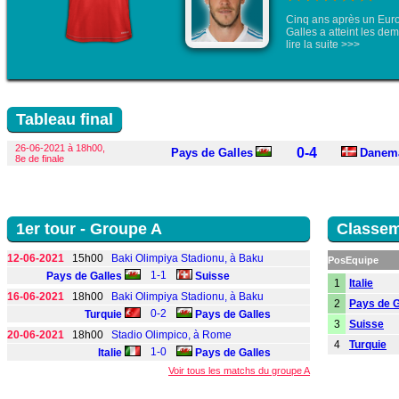
Cinq ans après un Euro
Galles a atteint les demi-f
lire la suite >>>
Tableau final
26-06-2021 à 18h00,
0-4
Pays de Galles
Danem
8e de finale
1er tour - Groupe A
Classem
12-06-2021
15h00
Baki Olimpiya Stadionu, à Baku
Pos
Equipe
1-1
Pays de Galles
Suisse
1
Italie
16-06-2021
18h00
Baki Olimpiya Stadionu, à Baku
2
Pays de G
0-2
Turquie
Pays de Galles
3
Suisse
20-06-2021
18h00
Stadio Olimpico, à Rome
4
Turquie
1-0
Italie
Pays de Galles
Voir tous les matchs du groupe A