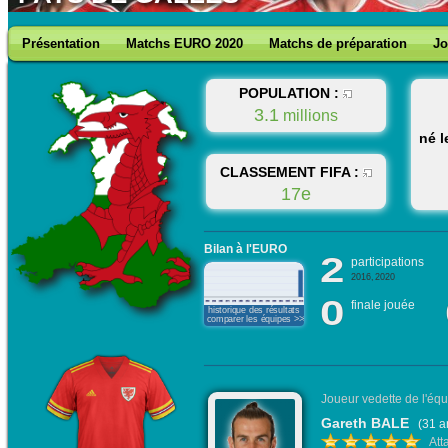
Présentation
Matchs EURO 2020
Matchs de préparation
Jo
POPULATION :
3.1
millions
né l
CLASSEMENT FIFA :
17e
Bilan à l'EURO
2
participations
2016, 2020
0
finale jouée
historique des résultats
comparer les équipes >>>
Joueur vedette de l'équ
Gareth BALE
(31 a
Att