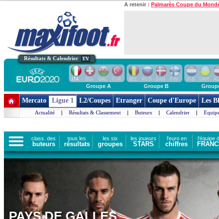
A retenir :
Palmarès Coupe du Mond
Résultats & Calendrier
TV
ITA
SUI
GAL
TUR
BEL
RUS
DAN
FIN
P-B
UKR
A
Groupe A
Groupe B
Group
Mercato
Ligue 1
L2/Coupes
Etranger
Coupe d'Europe
Les B
Actualité
|
Résultats & Classement
|
Buteurs
|
Calendrier
|
Equipe
class. des
tous les
les six
les joueurs
l'euro en
l'équipe 
buteurs
résultats
groupes
STARS
chiffres
FRANC
PAYS DE GALLES