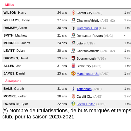
Milieu
WILSON
, Harry
24 ans
1 m 
Cardiff City
(ANG)
WILLIAMS
, Jonny
27 ans
1 m 
Charlton Athletic
(ANG, d2)
RAMSEY
, Aaron
30 ans
1 m 
Juventus Turin
(ITA)
SMITH
, Matthew
21 ans
-
Doncaster Rovers
(ANG)
MORRELL
, Joseff
24 ans
1 m 
Luton
(ANG)
LEVITT
, Dylan
20 ans
1 m 
Charlton Athletic
(ANG, d2)
BROOKS
, David
23 ans
1 m 
Bournemouth
(ANG)
ALLEN
, Joe
31 ans
1 m 
Stoke City
(ANG)
JAMES
, Daniel
23 ans
1 m 
Manchester Utd
(ANG)
Attaquant
BALE
, Gareth
31 ans
1 m 
Tottenham
(ANG)
MOORE
, Kieffer
28 ans
1 m 
Cardiff City
(ANG)
ROBERTS
, Tyler
22 ans
1 m 
Leeds United
(ANG)
(*) Nombre de titularisations, de buts marqués et temp
club, pour la saison 2020-2021