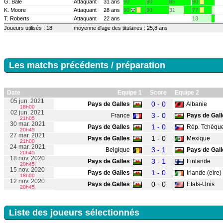
G. Bale
Attaquant
31 ans
90
90
85
90
K. Moore
Attaquant
28 ans
90
90
31
77
T. Roberts
Attaquant
22 ans
13
Joueurs utilisés : 18
moyenne d'age des titulaires : 25,8 ans
Les matchs précédents / préparation
Date
Equipe 1
Score
Equipe 2
05 jun. 2021
0 - 0
Pays de Galles
Albanie
18h00
02 jun. 2021
3 - 0
France
Pays de Gall
21h05
30 mar. 2021
1 - 0
Pays de Galles
Rép. Tchèqu
20h45
27 mar. 2021
1 - 0
Pays de Galles
Mexique
21h00
24 mar. 2021
3 - 1
Belgique
Pays de Gall
20h45
18 nov. 2020
3 - 1
Pays de Galles
Finlande
20h45
15 nov. 2020
1 - 0
Pays de Galles
Irlande (eire)
18h00
12 nov. 2020
0 - 0
Pays de Galles
Etats-Unis
20h45
Liste des joueurs sélectionnés