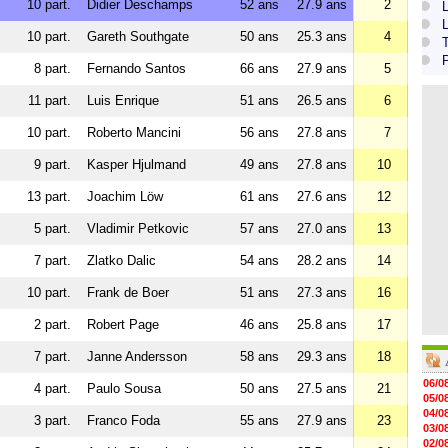
s
10 part.
Didier Deschamps
52 ans
27.9 ans
2
L
s
10 part.
Gareth Southgate
50 ans
25.3 ans
4
T
s
8 part.
Fernando Santos
66 ans
27.9 ans
5
s
11 part.
Luis Enrique
51 ans
26.5 ans
6
s
10 part.
Roberto Mancini
56 ans
27.8 ans
7
s
9 part.
Kasper Hjulmand
49 ans
27.8 ans
10
s
13 part.
Joachim Löw
61 ans
27.6 ans
12
s
5 part.
Vladimir Petkovic
57 ans
27.0 ans
13
s
7 part.
Zlatko Dalic
54 ans
28.2 ans
14
s
10 part.
Frank de Boer
51 ans
27.3 ans
16
s
2 part.
Robert Page
46 ans
25.8 ans
17
s
7 part.
Janne Andersson
58 ans
29.3 ans
18
06/0
s
4 part.
Paulo Sousa
50 ans
27.5 ans
21
05/0
04/0
s
3 part.
Franco Foda
55 ans
27.9 ans
23
03/0
02/0