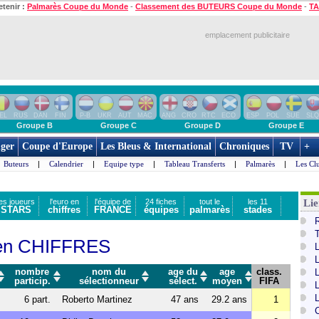
etenir :
Palmarès Coupe du Monde
-
Classement des BUTEURS Coupe du Monde
-
TA
emplacement publicitaire
EL
RUS
DAN
FIN
P-B
UKR
AUT
MAC
ANG
CRO
RTC
ECO
ESP
POL
SUE
SLQ
Groupe B
Groupe C
Groupe D
Groupe E
ger
Coupe d'Europe
Les Bleus & International
Chroniques
TV
+
Buteurs
|
Calendrier
|
Equipe type
|
Tableau Transferts
|
Palmarès
|
Les Cl
les joueurs
l'euro en
l'équipe de
24 fiches
tout le
les 11
Lie
STARS
chiffres
FRANCE
équipes
palmarès
stades
T
s en CHIFFRES
nombre
nom du
age du
age
class.
particip.
sélectionneur
sélect.
moyen
FIFA
s
6 part.
Roberto Martinez
47 ans
29.2 ans
1