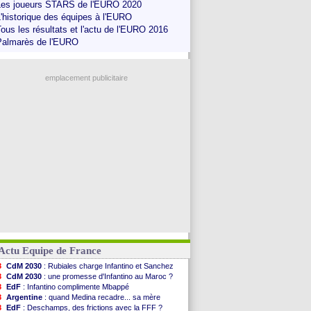
Les joueurs STARS de l'EURO 2020
'historique des équipes à l'EURO
ous les résultats et l'actu de l'EURO 2016
Palmarès de l'EURO
emplacement publicitaire
Actu Equipe de France
8
CdM 2030
: Rubiales charge Infantino et Sanchez
8
CdM 2030
: une promesse d'Infantino au Maroc ?
8
EdF
: Infantino complimente Mbappé
8
Argentine
: quand Medina recadre... sa mère
8
EdF
: Deschamps, des frictions avec la FFF ?