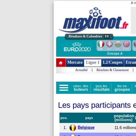
A r
Résultats & Calendrier
TV
ITA
SUI
GAL
TUR
B
Groupe A
Mercato
Ligue 1
L2/Coupes
Etran
Actualité
|
Résultats & Classement
|
class. des
tous les
les six
buteurs
résultats
groupes
Les pays participant
population
pos.
pays
(millions)
Belgique
1.
11.6 million