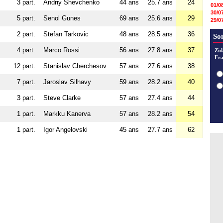
s
3 part.
Andriy Shevchenko
44 ans
25.7 ans
24
01/0
30/0
s
5 part.
Senol Gunes
69 ans
25.6 ans
29
29/0
29/0
s
2 part.
Stefan Tarkovic
48 ans
28.5 ans
36
29/0
So
29/0
s
4 part.
Marco Rossi
56 ans
27.8 ans
37
28/0
Zid
28/0
Fra
28/0
s
12 part.
Stanislav Cherchesov
57 ans
27.6 ans
38
28/0
s
7 part.
Jaroslav Silhavy
59 ans
28.2 ans
40
s
3 part.
Steve Clarke
57 ans
27.4 ans
44
s
1 part.
Markku Kanerva
57 ans
28.2 ans
54
s
1 part.
Igor Angelovski
45 ans
27.7 ans
62