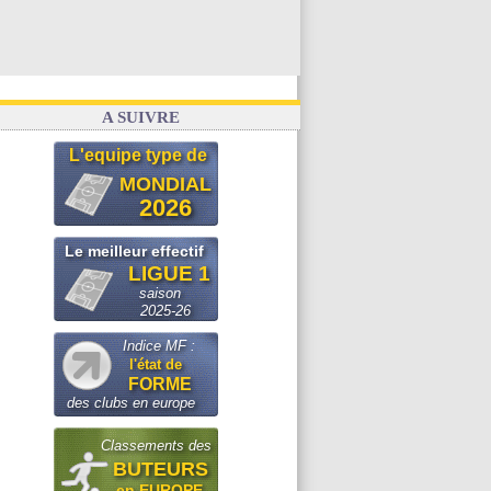
A SUIVRE
L'equipe type de
MONDIAL
2026
Le meilleur effectif
LIGUE 1
saison
2025-26
Indice MF :
l'état de
FORME
des clubs en europe
Classements des
BUTEURS
en EUROPE