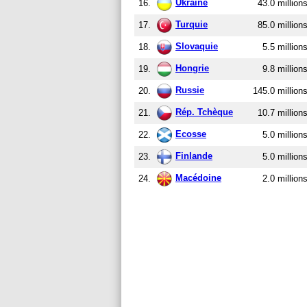
Ukraine
16.
43.0 million
Turquie
17.
85.0 million
Slovaquie
18.
5.5 million
Hongrie
19.
9.8 million
Russie
20.
145.0 million
Rép. Tchèque
21.
10.7 million
Ecosse
22.
5.0 million
Finlande
23.
5.0 million
Macédoine
24.
2.0 million