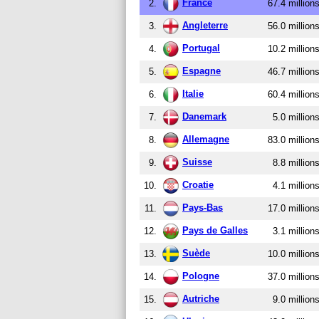
France
2.
67.4 million
Angleterre
3.
56.0 million
Portugal
4.
10.2 million
Espagne
5.
46.7 million
Italie
6.
60.4 million
Danemark
7.
5.0 million
Allemagne
8.
83.0 million
Suisse
9.
8.8 million
Croatie
10.
4.1 million
Pays-Bas
11.
17.0 million
Pays de Galles
12.
3.1 million
Suède
13.
10.0 million
Pologne
14.
37.0 million
Autriche
15.
9.0 million