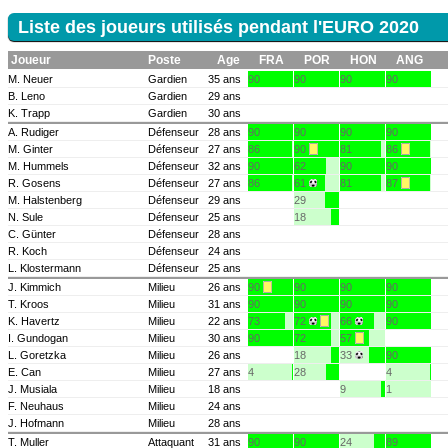
Liste des joueurs utilisés pendant l'EURO 2020
Joueur
Poste
Age
FRA
POR
HON
ANG
M. Neuer
Gardien
35 ans
90
90
90
90
B. Leno
Gardien
29 ans
K. Trapp
Gardien
30 ans
A. Rudiger
Défenseur
28 ans
90
90
90
90
M. Ginter
Défenseur
27 ans
86
90
81
86
M. Hummels
Défenseur
32 ans
90
62
90
90
R. Gosens
Défenseur
27 ans
86
61
81
87
M. Halstenberg
Défenseur
29 ans
29
N. Sule
Défenseur
25 ans
18
C. Günter
Défenseur
28 ans
R. Koch
Défenseur
24 ans
L. Klostermann
Défenseur
25 ans
J. Kimmich
Milieu
26 ans
90
90
90
90
T. Kroos
Milieu
31 ans
90
90
90
90
K. Havertz
Milieu
22 ans
73
72
66
90
I. Gundogan
Milieu
30 ans
90
72
57
L. Goretzka
Milieu
26 ans
18
33
90
E. Can
Milieu
27 ans
4
28
4
J. Musiala
Milieu
18 ans
9
1
F. Neuhaus
Milieu
24 ans
J. Hofmann
Milieu
28 ans
T. Muller
Attaquant
31 ans
90
90
24
89