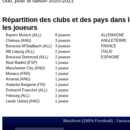
club, pour la saison 2020-2021
Répartition des clubs et des pays dans 
les joueurs
Bayern Munich
(ALL)
8 joueurs
ALLEMAGNE
Chelsea
(ANG)
3 joueurs
ANGLETERRE
Borussia M'Gladbach
(ALL)
3 joueurs
FRANCE
RB Leipzig
(ALL)
2 joueurs
ITALIE
Borussia Dortmund
(ALL)
2 joueurs
ESPAGNE
Real Madrid
(ESP)
1 joueur
Manchester City
(ANG)
1 joueur
Monaco
(FRA)
1 joueur
Arsenal
(ANG)
1 joueur
Atalanta Bergame
(ITA)
1 joueur
Eintracht Francfort
(ALL)
1 joueur
Fribourg
(ALL)
1 joueur
Leeds United
(ANG)
1 joueur
Maxifoot (100% Football) : l'actua