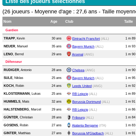
Liste des joueurs sélectionnés
(26 joueurs - Moyenne d'age : 27,6 ans - Taille moyenn
Nom
Age
Club
Taille
Gardien
TRAPP
, Kevin
30 ans
1 m 89
Eintracht Francfort
(ALL)
NEUER
, Manuel
35 ans
1 m 93
Bayern Munich
(ALL)
LENO
, Bernd
29 ans
1 m 90
Arsenal
(ANG)
Défenseur
RUDIGER
, Antonio
28 ans
1 m 90
Chelsea
(ANG)
SULE
, Niklas
25 ans
1 m 95
Bayern Munich
(ALL)
KOCH
, Robin
24 ans
1 m 92
Leeds United
(ANG)
KLOSTERMANN
, Lukas
25 ans
1 m 89
RB Leipzig
(ALL)
HUMMELS
, Mats
32 ans
1 m 91
Borussia Dortmund
(ALL)
HALSTENBERG
, Marcel
29 ans
1 m 86
RB Leipzig
(ALL)
GÜNTER
, Christian
28 ans
1 m 84
Fribourg
(ALL)
GOSENS
, Robin
27 ans
1 m 83
Atalanta Bergame
(ITA)
GINTER
, Matthias
27 ans
1 m 91
Borussia M'Gladbach
(ALL)