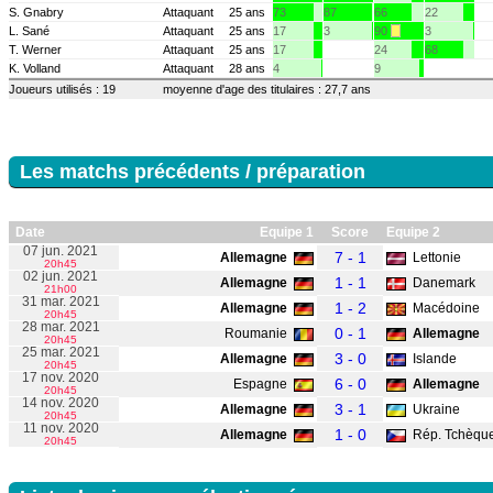
S. Gnabry
Attaquant
25 ans
73
87
66
22
L. Sané
Attaquant
25 ans
17
3
90
3
T. Werner
Attaquant
25 ans
17
24
68
K. Volland
Attaquant
28 ans
4
9
Joueurs utilisés : 19
moyenne d'age des titulaires : 27,7 ans
Les matchs précédents / préparation
Date
Equipe 1
Score
Equipe 2
07 jun. 2021
7 - 1
Allemagne
Lettonie
20h45
02 jun. 2021
1 - 1
Allemagne
Danemark
21h00
31 mar. 2021
1 - 2
Allemagne
Macédoine
20h45
28 mar. 2021
0 - 1
Roumanie
Allemagne
20h45
25 mar. 2021
3 - 0
Allemagne
Islande
20h45
17 nov. 2020
6 - 0
Espagne
Allemagne
20h45
14 nov. 2020
3 - 1
Allemagne
Ukraine
20h45
11 nov. 2020
1 - 0
Allemagne
Rép. Tchèqu
20h45