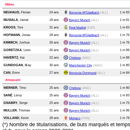
Milieu
NEUHAUS
, Florian
24 ans
1 m 83
Borussia M'Gladbach
(ALL)
MUSIALA
, Jamal
18 ans
1 m 81
Bayern Munich
(ALL)
KROOS
, Toni
31 ans
1 m 83
Real Madrid
(ESP)
HOFMANN
, Jonas
28 ans
1 m 76
Borussia M'Gladbach
(ALL)
KIMMICH
, Joshua
26 ans
1 m 76
Bayern Munich
(ALL)
GORETZKA
, Leon
26 ans
1 m 89
Bayern Munich
(ALL)
HAVERTZ
, Kai
22 ans
1 m 88
Chelsea
(ANG)
GUNDOGAN
, Ilkay
30 ans
1 m 80
Manchester City
(ANG)
CAN
, Emre
27 ans
1 m 84
Borussia Dortmund
(ALL)
Attaquant
WERNER
, Timo
25 ans
1 m 80
Chelsea
(ANG)
SANÉ
, Leroy
25 ans
1 m 83
Bayern Munich
(ALL)
GNABRY
, Serge
25 ans
1 m 75
Bayern Munich
(ALL)
MULLER
, Thomas
31 ans
1 m 86
Bayern Munich
(ALL)
VOLLAND
, Kevin
28 ans
1 m 78
Monaco
(FRA)
(*) Nombre de titularisations, de buts marqués et temp