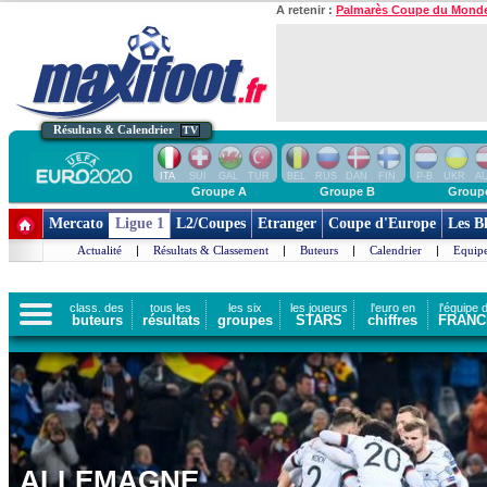
A retenir :
Palmarès Coupe du Mond
Résultats & Calendrier
TV
ITA
SUI
GAL
TUR
BEL
RUS
DAN
FIN
P-B
UKR
A
Groupe A
Groupe B
Group
Mercato
Ligue 1
L2/Coupes
Etranger
Coupe d'Europe
Les B
Actualité
|
Résultats & Classement
|
Buteurs
|
Calendrier
|
Equipe
class. des
tous les
les six
les joueurs
l'euro en
l'équipe 
buteurs
résultats
groupes
STARS
chiffres
FRANC
ALLEMAGNE