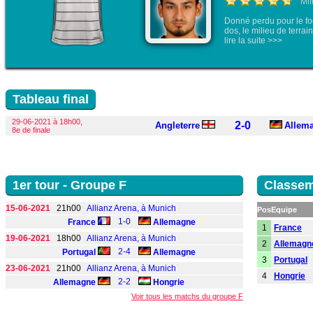
Mil
Donné perdu pour le fo
dos, le milieu de terrai
lire la suite >>>
Tableau final
29-06-2021 à 18h00,
2-0
Angleterre
Allem
8e de finale
1er tour - Groupe F
Classem
15-06-2021
21h00
Allianz Arena, à Munich
Pos
Equipe
1-0
France
Allemagne
1
France
19-06-2021
18h00
Allianz Arena, à Munich
2
Allemagn
2-4
Portugal
Allemagne
3
Portugal
23-06-2021
21h00
Allianz Arena, à Munich
4
Hongrie
2-2
Allemagne
Hongrie
Voir tous les matchs du groupe F