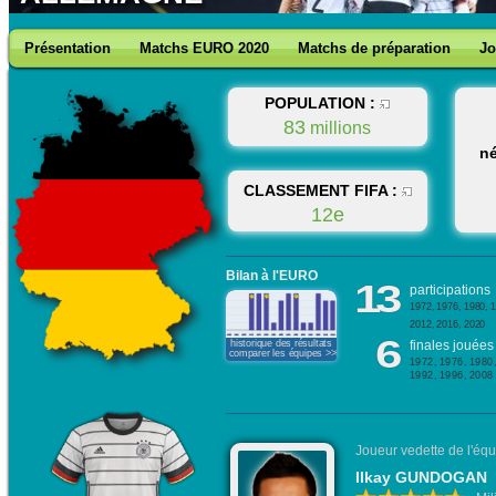
Présentation
Matchs EURO 2020
Matchs de préparation
Jo
POPULATION :
83
millions
né
CLASSEMENT FIFA :
12e
Bilan à l'EURO
13
participations
1972, 1976, 1980, 1
2012, 2016, 2020
6
historique des résultats
finales jouées
comparer les équipes >>>
1972, 1976, 1980
1992, 1996, 2008
Joueur vedette de l'équ
Ilkay GUNDOGAN
(