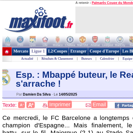
A retenir :
Palmarès Coupe du Mond
OM
PSG
Lyon
Lille
Monaco
Chelsea
Man Utd
Arsenal
Liverpool
ManCity
Ba
+ de clubs
Mercato
Ligue 1
L2/Coupes
Etranger
Coupe d'Europe
Les B
Actualité
|
Résultats & Classement
|
Buteurs
|
Calendrier
|
Equipe
Esp. : Mbappé buteur, le Re
s'arrach
e !
Par
Damien Da Silva
-
Le
14/05/2025
+
Imprimer
Email
A
Texte:
-
A
Ce mercredi, le FC Barcelone a longtemps é
champion d'Espagne... Mais finalement, l
battu, sur le fil, Majorque (2-1) au Stade S