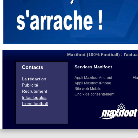
Maxifoot (100% Football) : l'actua
Services Maxifoot
Contacts
Appli Maxifoot Android
Flu
La rédaction
Appli Maxifoot iPhone
Publicité
Site web Mobile
Recrutement
Choix de consentement
Infos légales
Liens football