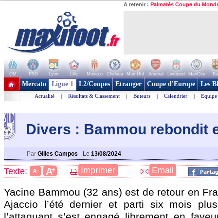
A retenir :
Palmarès Coupe du Mond
OM
PSG
Lyon
Lille
Monaco
Chelsea
Man Utd
Arsenal
Liverpool
ManCity
Ba
+ de clubs
Mercato
Ligue 1
L2/Coupes
Etranger
Coupe d'Europe
Les B
Actualité
|
Résultats & Classement
|
Buteurs
|
Calendrier
|
Equipe
Divers : Bammou rebondit en
Par
Gilles Campos
-
Le
13/08/2024
+
Imprimer
Email
A
Texte:
-
A
Yacine Bammou (32 ans) est de retour en Fra
Ajaccio l’été dernier et parti six mois plu
l’attaquant s’est engagé librement en fave