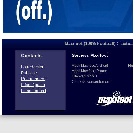
Maxifoot (100% Football) : l'actua
Services Maxifoot
Contacts
Appli Maxifoot Android
Flu
La rédaction
Appli Maxifoot iPhone
Publicité
Site web Mobile
Recrutement
Choix de consentement
Infos légales
Liens football