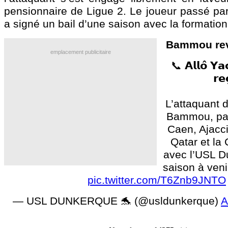
pensionnaire de Ligue 2. Le joueur passé pa
a signé un bail d’une saison avec la formation
Bammou rev
emplacement publicitaire
📞 𝗔𝗹𝗹𝗼̂ 𝗬𝗮
𝗿𝗲
L’attaquant 
Bammou, pas
Caen, Ajacci
Qatar et la
avec l’USL D
saison à veni
pic.twitter.com/T6Znb9JNTO
— USL DUNKERQUE 🐬 (@usldunkerque)
A