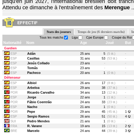
jusqu'en juin 2027, l'international brésilien doit tran
Attendu ce dimanche à l'entraînement des
Merengue
..
EFFECTIF
Stats des joueurs
Temps de jeu (6 derniers matchs)
I
Tous les matchs
Liga
Cpe Europe
Coupe du Roi
Nationalité
Nom
Age
Joué
But
Gardien
ESP
Adán
25 ans
5
(5 tit.)
-
ESP
Casillas
31 ans
53
(53 tit.)
-
ESP
Jesús Collado
23 ans
-
-
ESP
Tomás
23 ans
-
-
ESP
Pacheco
20 ans
1
(0 tit.)
-
Défenseur
ESP
Albiol
26 ans
17
(8 tit.)
-
ESP
Arbeloa
29 ans
38
(37 tit.)
-
POR
Ricardo Carvalho
34 ans
13
(12 tit.)
-
ESP
Jorge
22 ans
1
(1 tit.)
-
POR
Fábio Coentrão
24 ans
33
(23 tit.)
-
ESP
Nacho
21 ans
1
(0 tit.)
-
POR
Pepe
29 ans
45
(45 tit.)
1
ESP
Sergio Ramos
26 ans
51
(50 tit.)
4
SUI
Pedro Mendes
21 ans
1
(0 tit.)
-
FRA
R. Varane
19 ans
15
(13 tit.)
2
BRE
Marcelo
24 ans
44
(39 tit.)
3