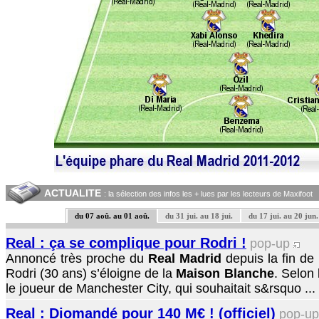
ACTUALITE
: la sélection des infos les + lues par les lecteurs de Maxifoot
du 07 aoû. au 01 aoû.
du 31 jui. au 18 jui.
du 17 jui. au 20 jun.
Real : ça se complique pour Rodri !
pop-up
Annoncé très proche du
Real Madrid
depuis la fin d
Rodri (30 ans) s’éloigne de la
Maison Blanche
. Selon 
le joueur de Manchester City, qui souhaitait s&rsquo ...
Real : Diomandé pour 140 M€ ! (officiel)
pop-u