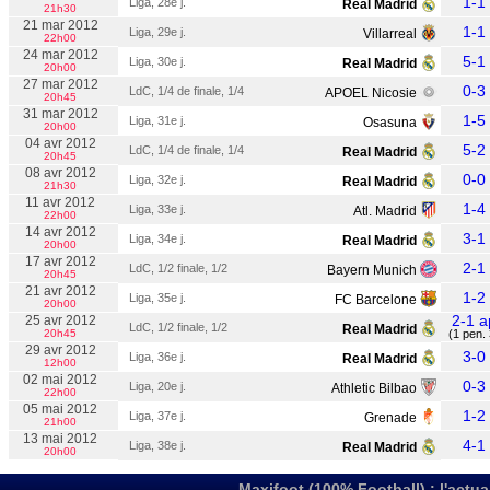
1-1
Liga, 28e j.
Real Madrid
21h30
21 mar 2012
1-1
Liga, 29e j.
Villarreal
22h00
24 mar 2012
5-1
Liga, 30e j.
Real Madrid
20h00
27 mar 2012
0-3
LdC, 1/4 de finale, 1/4
APOEL Nicosie
20h45
31 mar 2012
1-5
Liga, 31e j.
Osasuna
20h00
04 avr 2012
5-2
LdC, 1/4 de finale, 1/4
Real Madrid
20h45
08 avr 2012
0-0
Liga, 32e j.
Real Madrid
21h30
11 avr 2012
1-4
Liga, 33e j.
Atl. Madrid
22h00
14 avr 2012
3-1
Liga, 34e j.
Real Madrid
20h00
17 avr 2012
2-1
LdC, 1/2 finale, 1/2
Bayern Munich
20h45
21 avr 2012
1-2
Liga, 35e j.
FC Barcelone
20h00
2-1 a
25 avr 2012
LdC, 1/2 finale, 1/2
Real Madrid
20h45
(1 pen. 
29 avr 2012
3-0
Liga, 36e j.
Real Madrid
12h00
02 mai 2012
0-3
Liga, 20e j.
Athletic Bilbao
22h00
05 mai 2012
1-2
Liga, 37e j.
Grenade
21h00
13 mai 2012
4-1
Liga, 38e j.
Real Madrid
20h00
Maxifoot (100% Football) : l'actua