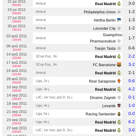
21 jui 2011
3-0
Amical
Real Madrid
05h00
24 jui 2011
1-2
Amical
Philadelphia Union
03h00
27 jui 2011
1-3
Amical
Hertha Berlin
18h00
30 jui 2011
1-2
Amical
Leicester City
18h15
Guangzhou
03 aoû 2011
1-7
Amical
13h45
Pharmaceutical
06 aoû 2011
0-6
Amical
Tianjin Taida
11h45
14 aoû 2011
2-2
SCup Esp., fin.
Real Madrid
22h00
17 aoû 2011
3-2
SCup Esp., fin.
FC Barcelone
23h00
24 aoû 2011
2-1
Amical
Real Madrid
22h30
28 aoû 2011
0-6
Liga, 2e j.
Real Saragosse
20h00
10 sep 2011
4-2
Liga, 3e j.
Real Madrid
20h00
14 sep 2011
0-1
LdC, 1er tour, grp D, 1e j.
Dinamo Zagreb
20h45
18 sep 2011
1-0
Liga, 4e j.
Levante
20h00
21 sep 2011
0-0
Liga, 5e j.
Racing Santander
20h00
24 sep 2011
6-2
Liga, 6e j.
Real Madrid
20h00
27 sep 2011
3-0
LdC, 1er tour, grp D, 2e j.
Real Madrid
20h45