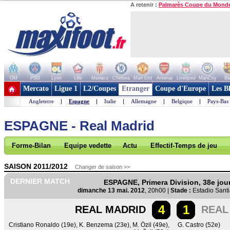
A retenir :
Palmarès Coupe du Mond
OM
PSG
Lyon
Lille
Monaco
Chelsea
Man Utd
Arsenal
Liverpool
ManCity
Ba
+ de clubs
Mercato
Ligue 1
L2/Coupes
Etranger
Coupe d'Europe
Les B
Angleterre
|
Espagne
|
Italie
|
Allemagne
|
Belgique
|
Pays-Bas
ESPAGNE - Real Madrid
Forme-Bilan
Equipe vedette
Actu
Effectif-Temps de jeu
SAISON 2011/2012
Changer de saison >>
DERNIER MATCH
ESPAGNE, Primera Division, 38e jou
dimanche 13 mai. 2012
, 20h00 |
Stade :
Estadio Sant
4
1
REAL MADRID
REAL
Cristiano Ronaldo (19e)
,
K. Benzema (23e)
,
M. Özil (49e)
,
G. Castro (52e)