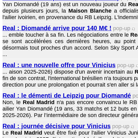
Yan Diomandé (19 ans) est un nouveau joueur du
Rea
depuis plusieurs jours, la
Maison Blanche
a officiali
l'ailier ivoirien, en provenance du RB Leipzig. L'indemnit
Real : Diomandé arrive pour 140 M€ !
pop-up
... emble toucher à sa fin. Les négociations entre le
Re
se sont accélérées ces dernières heures, au point
désormais tout proches d'un accord. Selon Sky Sport Al
...
Real : une nouvelle offre pour Vinicius
pop-up
... aison 2025-2026) dispose d'un avenir incertain au
R
fin de son contrat, l'international brésilien n'a toujours
direction pour une prolongation et pourrait s'en aller si la
Real : le démenti de Leipzig pour Diomandé
p
Non, le
Real Madrid
n'a pas encore convaincu le RB 
ailier Yan Diomandé (19 ans, 33 matchs et 12 buts en
2025-2026). Par l’intermédiaire de son directeur généra
Real : journée décisive pour Vinicius
pop-up
Le
Real Madrid
veut être fixé pour l'ailier Vinicius Ju