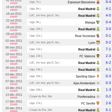
02 oct 2011
0-4
Liga, 7e j.
Espanyol Barcelone
22h00
15 oct 2011
4-1
Liga, 8e j.
Real Madrid
18h00
18 oct 2011
4-0
LdC, 1er tour, grp D, 3e j.
Real Madrid
20h45
22 oct 2011
0-4
Liga, 9e j.
Malaga
20h00
26 oct 2011
3-0
Liga, 10e j.
Real Madrid
22h00
29 oct 2011
0-1
Liga, 11e j.
Real Sociedad
22h00
02 nov 2011
0-2
LdC, 1er tour, grp D, 4e j.
Lyon
20h45
06 nov 2011
7-1
Liga, 12e j.
Real Madrid
12h00
19 nov 2011
2-3
Liga, 13e j.
FC Valence
22h00
22 nov 2011
6-2
LdC, 1er tour, grp D, 5e j.
Real Madrid
20h45
26 nov 2011
4-1
Liga, 14e j.
Real Madrid
20h00
03 déc 2011
0-3
Liga, 15e j.
Sporting Gijon
18h00
07 déc 2011
0-3
LdC, 1er tour, grp D, 6e j.
Ajax Amsterdam
20h45
10 déc 2011
1-3
Liga, 16e j.
Real Madrid
22h00
13 déc 2011
0-2
Coupe du Roi, 16e
Ponferradina
20h00
17 déc 2011
2-6
Liga, 17e j.
FC Seville
22h00
20 déc 2011
5-1
Coupe du Roi, 16e
Real Madrid
20h00