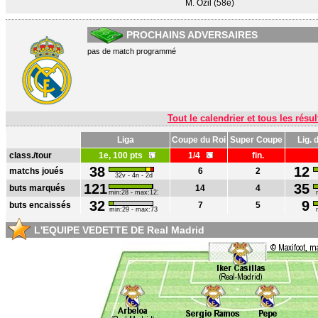
M. Özil (58e)
PROCHAINS ADVERSAIRES
pas de match programmé
Tout le calendrier et tous les résul
Liga
Coupe du Roi
Super Coupe
Lig.
class./tour
1e, 100 pts
1/4
fin.
38
12
matchs joués
6
2
32v - 4n - 2d
121
35
buts marqués
14
4
min:28 - max:121
32
9
buts encaissés
7
5
min:29 - max:73
L'EQUIPE VEDETTE DE Real Madrid