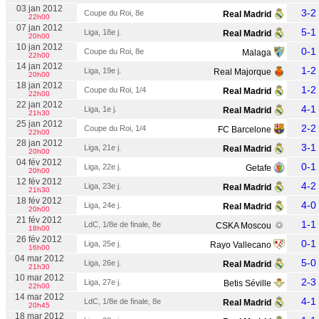
03 jan 2012
3-2
Coupe du Roi, 8e
Real Madrid
22h00
07 jan 2012
5-1
Liga, 18e j.
Real Madrid
20h00
10 jan 2012
0-1
Coupe du Roi, 8e
Malaga
22h00
14 jan 2012
1-2
Liga, 19e j.
Real Majorque
20h00
18 jan 2012
1-2
Coupe du Roi, 1/4
Real Madrid
22h00
22 jan 2012
4-1
Liga, 1e j.
Real Madrid
21h30
25 jan 2012
2-2
Coupe du Roi, 1/4
FC Barcelone
22h00
28 jan 2012
3-1
Liga, 21e j.
Real Madrid
20h00
04 fév 2012
0-1
Liga, 22e j.
Getafe
20h00
12 fév 2012
4-2
Liga, 23e j.
Real Madrid
21h30
18 fév 2012
4-0
Liga, 24e j.
Real Madrid
20h00
21 fév 2012
1-1
LdC, 1/8e de finale, 8e
CSKA Moscou
18h00
26 fév 2012
0-1
Liga, 25e j.
Rayo Vallecano
16h00
04 mar 2012
5-0
Liga, 26e j.
Real Madrid
21h30
10 mar 2012
2-3
Liga, 27e j.
Betis Séville
22h00
14 mar 2012
4-1
LdC, 1/8e de finale, 8e
Real Madrid
20h45
18 mar 2012