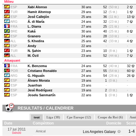
Milieu
ESP
Xabi Alonso
30 ans
52
(50 tit.)
2
TUR
Hamit Altıntop
29 ans
12
(5 tit.)
1
ESP
José Callejón
25 ans
36
(11 tit.)
13
ARG
Á. di María
24 ans
32
(23 tit.)
7
FRA
L. Diarra
27 ans
25
(21 tit.)
-
BRE
Kaká
30 ans
40
(25 tit.)
8
ESP
Granero
24 ans
28
(10 tit.)
-
ALL
S. Khedira
25 ans
42
(33 tit.)
4
ESP
Andy
22 ans
-
-
TUR
N. Şahin
23 ans
10
(8 tit.)
1
ALL
M. Özil
23 ans
52
(44 tit.)
7
Attaquant
FRA
K. Benzema
24 ans
52
(40 tit.)
32
POR
Cristiano Ronaldo
27 ans
55
(54 tit.)
60
ARG
G. Higuaín
24 ans
54
(28 tit.)
26
ESP
Álvaro Morata
19 ans
1
(0 tit.)
-
ESP
Juanfran
23 ans
-
-
ESP
Jesé Rodríguez
19 ans
2
(0 tit.)
-
ESP
Joselu Sanmartín
22 ans
1
(0 tit.)
1
RESULTATS / CALENDRIER
tout
Liga (38)
Cpe Europe (12)
Coupe du Roi (6)
Amic
Date
Compétition
Domicile
Scor
17 jui 2011
1-4
Amical
Los Angeles Galaxy
04h00