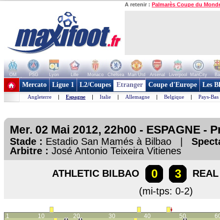
A retenir :
Palmarès Coupe du Mond
OM
PSG
Lyon
Lille
Monaco
Chelsea
Man Utd
Arsenal
Liverpool
ManCity
Ba
+ de clubs
Mercato
Ligue 1
L2/Coupes
Etranger
Coupe d'Europe
Les B
Angleterre
|
Espagne
|
Italie
|
Allemagne
|
Belgique
|
Pays-Bas
Mer. 02 Mai 2012, 22h00 - ESPAGNE - P
Stade :
Estadio San Mamés à Bilbao |
Spect
Arbitre :
José Antonio Teixeira Vitienes
0
3
ATHLETIC BILBAO
REAL
(mi-tps: 0-2)
1
10
20
30
40
50
6