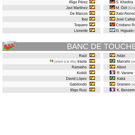
Iñigo Pérez
S. Khedira
Javi Martínez
M. Özil
(Gra
De Marcos
Xabi Alons
Ibai
José Calle
Toquero
Cristiano R
Llorente
G. Higuaín
BANC DE TOUCH
Raúl
Adán
Iraola
Marcelo
(entré à la 46e)
(e
Ramalho
Albiol
Koikili
R. Varane
David López
Kaká
Gabilondo
Granero
(e
Iñigo Ruiz
K. Benze