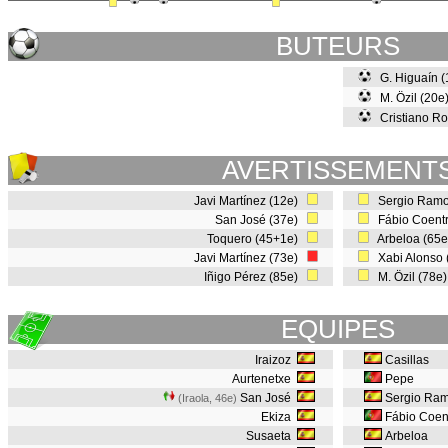
BUTEURS
G. Higuaín 
M. Özil (20
Cristiano Ro
AVERTISSEMENT
Javi Martínez (12e)
Sergio Ramo
San José (37e)
Fábio Coent
Toquero (45+1e)
Arbeloa (65
Javi Martínez (73e)
Xabi Alonso
Iñigo Pérez (85e)
M. Özil (78e
EQUIPES
Iraizoz
Casillas
Aurtenetxe
Pepe
San José
Sergio Ra
(Iraola, 46e
)
Ekiza
Fábio Coen
Susaeta
Arbeloa