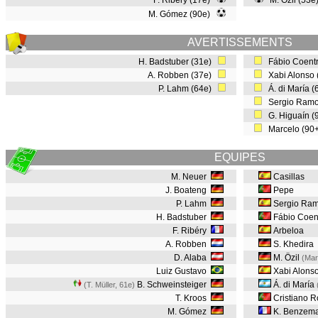
F. Ribéry (17e)
M. Özil (53
M. Gómez (90e)
AVERTISSEMENTS
H. Badstuber (31e)
Fábio Coent
A. Robben (37e)
Xabi Alonso
P. Lahm (64e)
Á. di María 
Sergio Ramo
G. Higuaín 
Marcelo (90
EQUIPES
M. Neuer
Casillas
J. Boateng
Pepe
P. Lahm
Sergio Ra
H. Badstuber
Fábio Coen
F. Ribéry
Arbeloa
A. Robben
S. Khedira
D. Alaba
M. Özil
(Mar
Luiz Gustavo
Xabi Alons
B. Schweinsteiger
Á. di María
(T. Müller, 61e
)
T. Kroos
Cristiano R
M. Gómez
K. Benzem