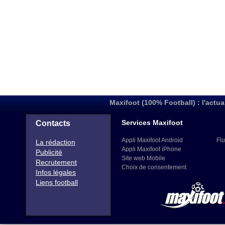
Maxifoot (100% Football) : l'actua
Services Maxifoot
Contacts
Appli Maxifoot Android
Flu
La rédaction
Appli Maxifoot iPhone
Publicité
Site web Mobile
Recrutement
Choix de consentement
Infos légales
Liens football