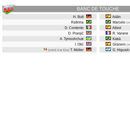
BANC DE TOUCHE
H. Butt
Adán
Rafinha
Marcelo
(e
D. Contento
Albiol
D. Pranjić
R. Varane
A. Tymoshchuk
Kaká
I. Olić
Granero
(e
T. Müller
G. Higuaí
(entré à la 61e)