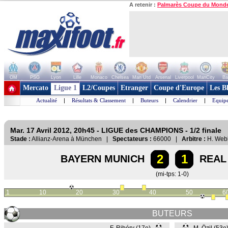
A retenir :
Palmarès Coupe du Mond
OM
PSG
Lyon
Lille
Monaco
Chelsea
Man Utd
Arsenal
Liverpool
ManCity
Ba
+ de clubs
Mercato
Ligue 1
L2/Coupes
Etranger
Coupe d'Europe
Les B
Actualité
|
Résultats & Classement
|
Buteurs
|
Calendrier
|
Equipe
Mar. 17 Avril 2012, 20h45 - LIGUE des CHAMPIONS - 1/2 finale
Stade :
Allianz-Arena à München |
Spectateurs :
66000 |
Arbitre :
H. Web
2
1
BAYERN MUNICH
REAL
(mi-tps: 1-0)
1
10
20
30
40
50
6
BUTEURS